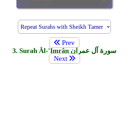
Prev
3. Surah Âl-'Imrân سورة آل عمران
Next