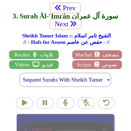
Prev
3. Surah Âl-'Imrân سورة آل عمران
Next
Sheikh Tamer Islam :: الشيخ تامر اسلام
// - Hafs for Assem حفص عن عاصم - //
مصحف
Mas'haf
تلاوات
Recites
نصوص
Scripts
فيديو
Videos