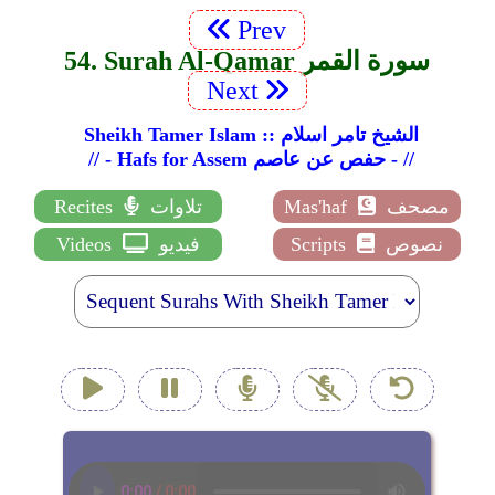
Prev
54. Surah Al-Qamar سورة القمر
Next
Sheikh Tamer Islam :: الشيخ تامر اسلام
// - Hafs for Assem حفص عن عاصم - //
مصحف
Mas'haf
تلاوات
Recites
نصوص
Scripts
فيديو
Videos