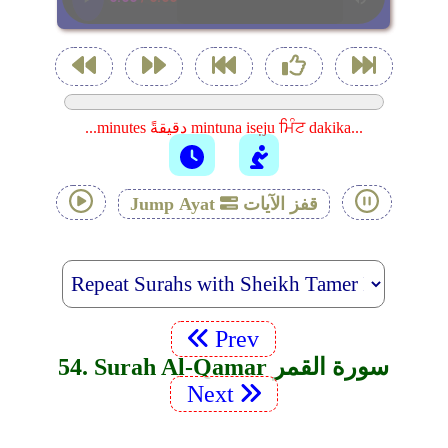
...minutes دقيقةً mintuna isẹju ਮਿੰਟ dakika...
قفز الآيات
Jump Ayat
Prev
54. Surah Al-Qamar سورة القمر
Next