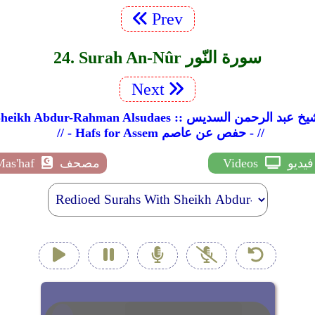
Prev
24. Surah An-Nûr سورة النّور
Next
Sheikh Abdur-Rahman Als :: الشيخ عبد الرحمن السديس
// - Hafs for Assem حفص عن عاصم - //
فيديو
Videos
مصحف
Mas'haf