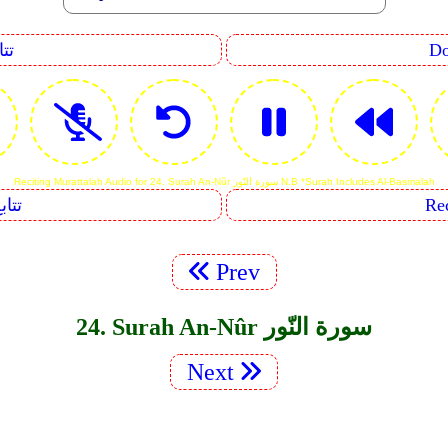
uence
Reciting Murattalah Audio for 24. Surah An-Nûr سورة النّور N.B *Surah Includes Al-Basmalah
Sequents
Prev
24. Surah An-Nûr سورة النّور
Next