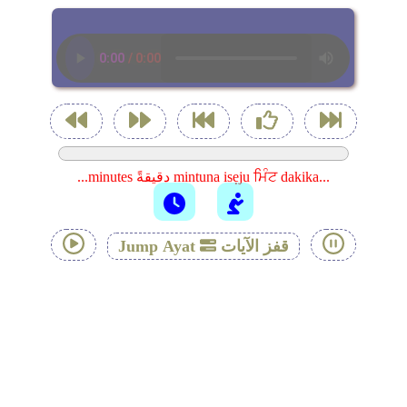
...minutes دقيقةً mintuna isẹju ਮਿੰਟ dakika...
قفز الآيات
Jump Ayat