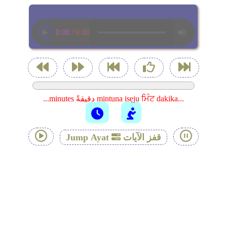
...minutes دقيقةً mintuna isẹju ਮਿੰਟ dakika...
قفز الآيات
Jump Ayat