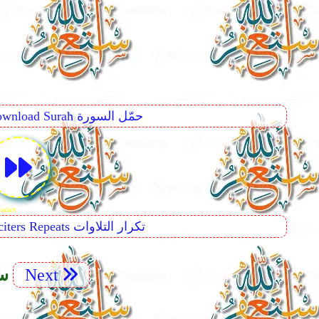
Download Surah حمّل السورة
mad or Al-Qitâl
Reciters Repeats تكرار التلاوات
Next
47. 