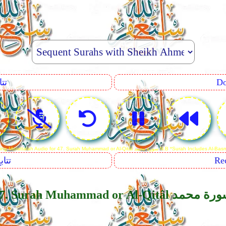
uence
Reciting Murattalah Audio for 47. Surah Muham سورة محمد N.B *Surah Includes Al-Basmalah
Sequents
Surah Muhammad or Al-Qitâl سورة محمد