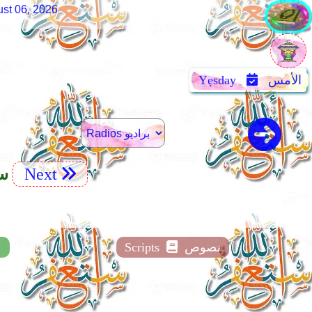
st 06, 2026
الأمس
Yẹsday
Next
47. 
نصوص
Scripts