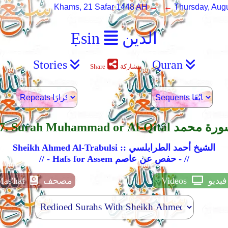
Khams, 21 Safar 1448 AH
→ ←
Thursday, Augu
الدين
Ẹsin
Stories
Quran
مشاركة
Share
Surah Muhammad or Al-Qitâl سورة محمد
Sheikh Ahmed Al-Trabulsi :: الشيخ أحمد الطرابلسي
// - Hafs for Assem حفص عن عاصم - //
فيديو
Videos
مصحف
Mas'haf