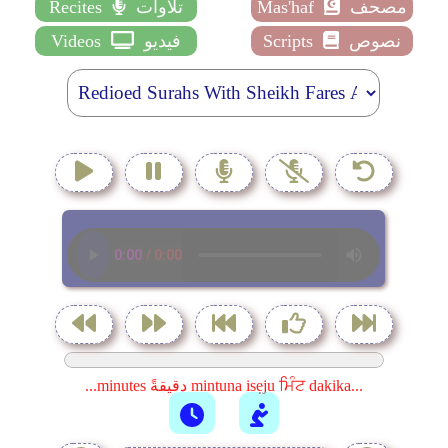
مصحف
Mas'haf
تلاوات
Recites
نصوص
Scripts
فيديو
Videos
...minutes دقيقةً mintuna isẹju ਮਿੰਟ dakika...