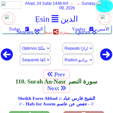
Ahad, 24 Safar 1448 AH
→ ←
Sunday, August
09, 2026
الدين
Ẹsin
الأمس
Yẹsday
اليوم
Today
Stories
Quran
مشاركة
Share
Prev
110. Surah An-Nasr سورة النصر
Next
Sheikh Fares Abbad :: الشيخ فارس عباد
// - Hafs for Assem حفص عن عاصم - //