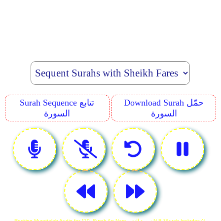
Download Surah حمّل
Surah Sequence تتابع
السورة
السورة
Reciting Murattalah Audio for 110. Surah An-Nasr سورة النصر N.B *Surah Includes Al-