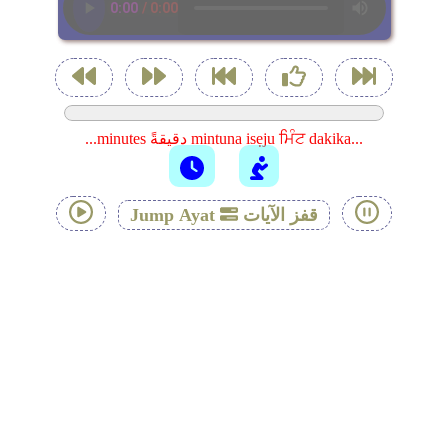
...minutes دقيقةً mintuna isẹju ਮਿੰਟ dakika...
قفز الآيات
Jump Ayat