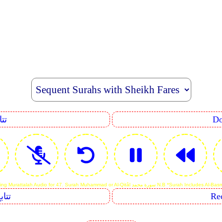
uence
Reciting Murattalah Audio for 47. Surah Muham سورة محمد N.B *Surah Includes Al-Basmalah
Sequents