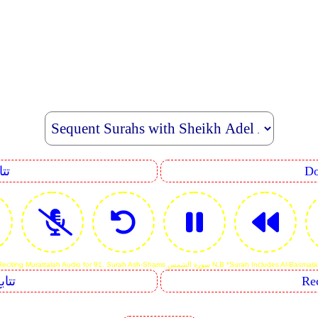
uence
Reciting Murattalah Audio for 91. Surah Ash-Sh سورة الشمس N.B *Surah Includes Al-Basmalah
Sequents