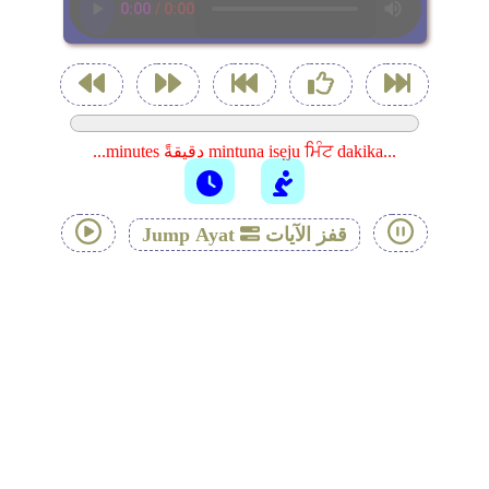
...minutes دقيقةً mintuna isẹju ਮਿੰਟ dakika...
قفز الآيات
Jump Ayat