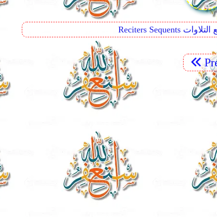
Reciters  تتابع التلاوات
Pr