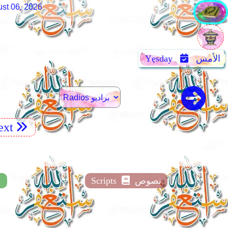
st 06, 2026
الأمس
Yẹsday
xt
نصوص
Scripts