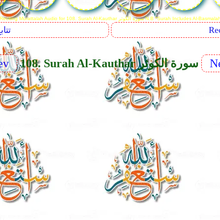
Reciting Murattalah Audio for 108. Surah Al-Kautha سورة الكوثر N.B *Surah Includes Al-Basmalah
Sequents
Ne
108. Surah Al-Kauthar سورة الكوثر
ev