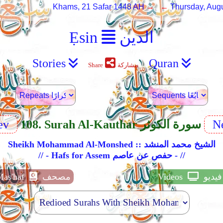
Khams, 21 Safar 1448 AH
→ ←
Thursday, Augu
الدين
Ẹsin
Stories
Quran
مشاركة
Share
Ne
108. Surah Al-Kauthar سورة الكوثر
ev
Sheikh Mohammad Al-Monshed :: الشيخ محمد المنشد
// - Hafs for Assem حفص عن عاصم - //
فيديو
Videos
مصحف
Mas'haf