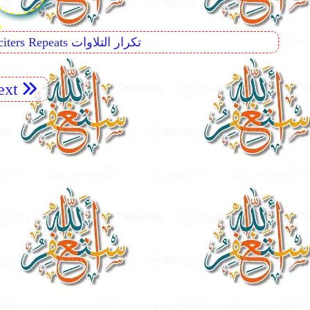
r
Reciters Repeats تكرار التلاوات
xt