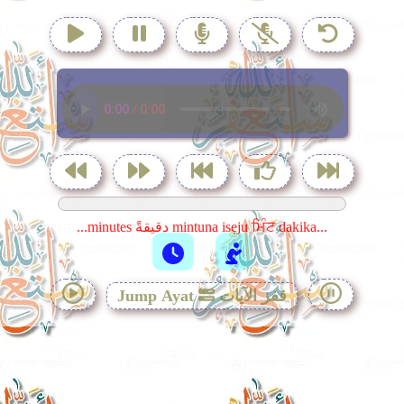
...minutes دقيقةً mintuna isẹju ਮਿੰਟ dakika...
قفز الآيات
Jump Ayat