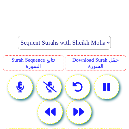
Download Surah حمّل
Surah Sequence تتابع
السورة
السورة
Reciting Murattalah Audio for 11. Surah Hûd سورة هود N.B *Surah Includes Al-Basmalah