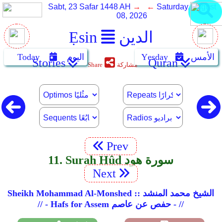
Sabt, 23 Safar 1448 AH
→ ←
Saturday, August
08, 2026
الدين
Ẹsin
الأمس
Yẹsday
اليوم
Today
Stories
Quran
مشاركة
Share
Prev
11. Surah Hûd سورة هود
Next
Sheikh Mohammad Al-Monshed :: الشيخ محمد المنشد
// - Hafs for Assem حفص عن عاصم - //