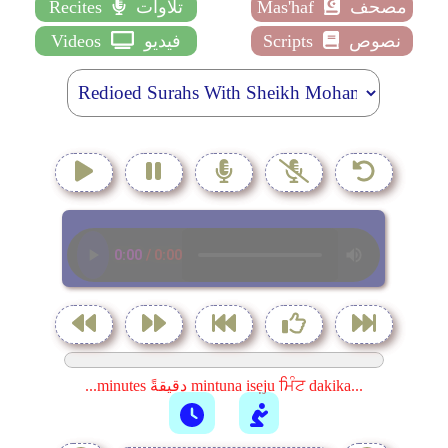
مصحف
Mas'haf
تلاوات
Recites
نصوص
Scripts
فيديو
Videos
...minutes دقيقةً mintuna isẹju ਮਿੰਟ dakika...