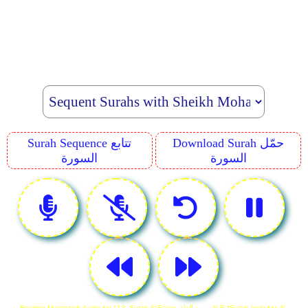
Download Surah حمّل
Surah Sequence تتابع
السورة
السورة
Reciting Murattalah Audio for 113. Surah Al-Falaq سورة الفلق N.B *Surah Includes Al-