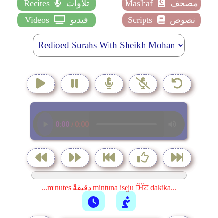
مصحف
Mas'haf
تلاوات
Recites
نصوص
Scripts
فيديو
Videos
...minutes دقيقةً mintuna isẹju ਮਿੰਟ dakika...