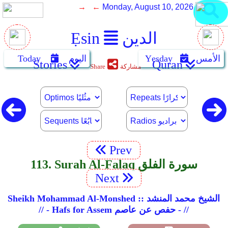
→ ←
Monday, August 10, 2026
الدين
Ẹsin
الأمس
Yẹsday
اليوم
Today
Stories
Quran
مشاركة
Share
Prev
113. Surah Al-Falaq سورة الفلق
Next
Sheikh Mohammad Al-Monshed :: الشيخ محمد المنشد
// - Hafs for Assem حفص عن عاصم - //