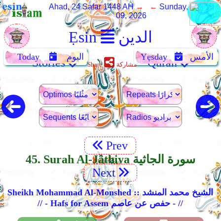
Ahad, 24 Safar 1448 AH
→ ←
Sunday, August
09, 2026
الدين
Ẹsin
الأمس
Yẹsday
اليوم
Today
Stories
Quran
مشاركة
Share
Prev
45. Surah Al-Jâthiya سورة الجاثية
Next
Sheikh Mohammad Al-Monshed :: الشيخ محمد المنشد
// - Hafs for Assem حفص عن عاصم - //