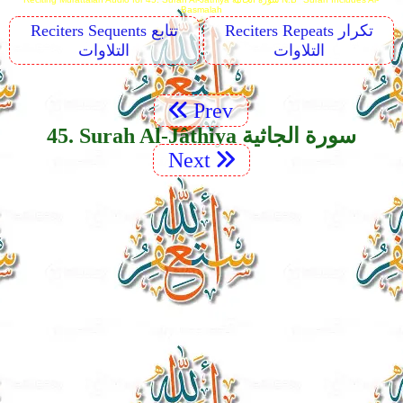
Basmalah
Reciters Repeats تكرار
Reciters Sequents تتابع
التلاوات
التلاوات
Prev
45. Surah Al-Jâthiya سورة الجاثية
Next