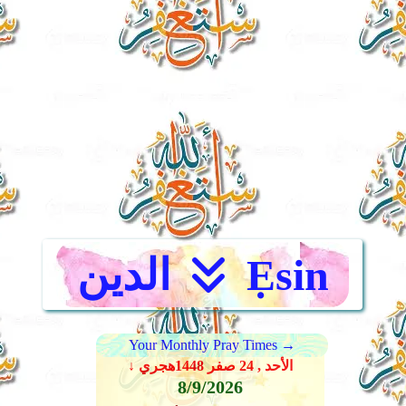
Ẹsin
الدين