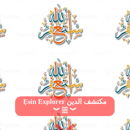
Ẹsin Explorer مكتشف الدين
︾
︾