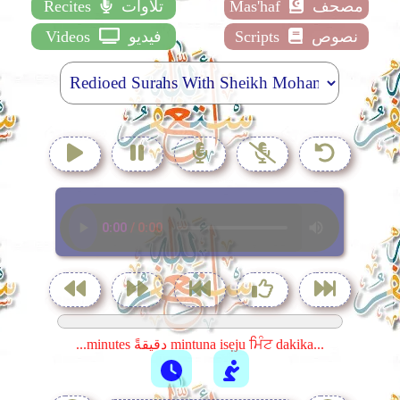
مصحف
Mas'haf
تلاوات
Recites
نصوص
Scripts
فيديو
Videos
...minutes دقيقةً mintuna isẹju ਮਿੰਟ dakika...