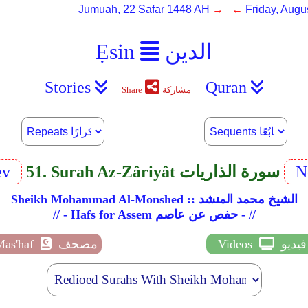
Jumuah, 22 Safar 1448 AH
→ ←
Friday, Augu
الدين
Ẹsin
Stories
Quran
مشاركة
Share
N
51. Surah Az-Zâriyât سورة الذاريات
ev
Sheikh Mohammad Al-Monshed :: الشيخ محمد المنشد
// - Hafs for Assem حفص عن عاصم - //
فيديو
Videos
مصحف
Mas'haf