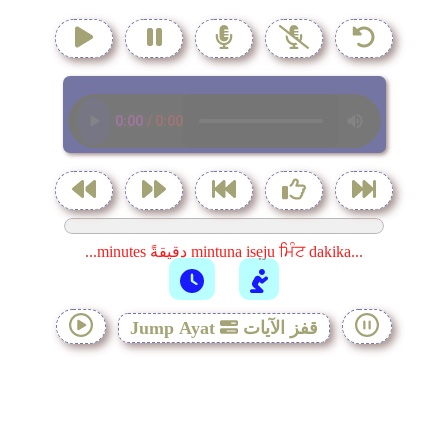
...minutes دقيقةً mintuna isẹju ਮਿੰਟ dakika...
قفز الآيات
Jump Ayat