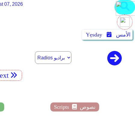
st 07, 2026
الأمس
Yẹsday
ext
نصوص
Scripts