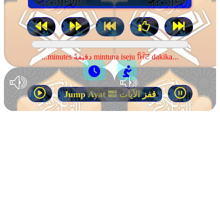
...minutes دقيقةً mintuna isẹju ਮਿੰਟ dakika...
قفز الآيات
Jump Ayat