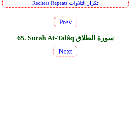
Reciters Repeats تكرار التلاوات
Prev
65. Surah At-Talâq سورة الطلاق
Next