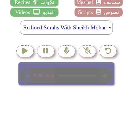
مصحف
Mas'haf
تلاوات
Recites
نصوص
Scripts
فيديو
Videos