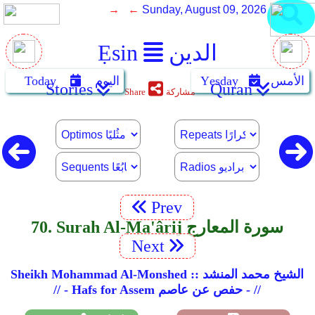
→ ←
Sunday, August 09, 2026
الدين
Ẹsin
الأمس
Yẹsday
اليوم
Today
Stories
Quran
مشاركة
Share
Prev
70. Surah Al-Ma'ârij سورة المعارج
Next
Sheikh Mohammad Al-Monshed :: الشيخ محمد المنشد
// - Hafs for Assem حفص عن عاصم - //