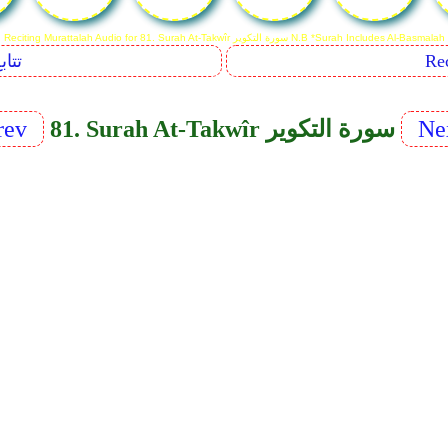
Reciting Murattalah Audio for 81. Surah At-Takwîr سورة التكوير N.B *Surah Includes Al-Basmalah
Sequents
Ne
81. Surah At-Takwîr سورة التكوير
rev