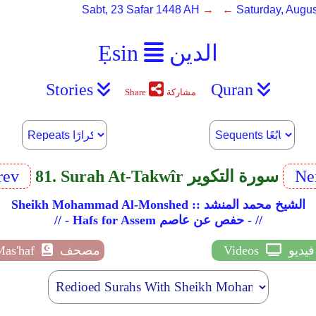
Sabt, 23 Safar 1448 AH
→ ←
Saturday, Augus
الدين
Ẹsin
Stories
Quran
مشاركة
Share
Ne
81. Surah At-Takwîr سورة التكوير
rev
Sheikh Mohammad Al-Monshed :: الشيخ محمد المنشد
// - Hafs for Assem حفص عن عاصم - //
فيديو
Videos
مصحف
Mas'haf