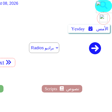
t 08, 2026
الأمس
Yẹsday
xt
نصوص
Scripts