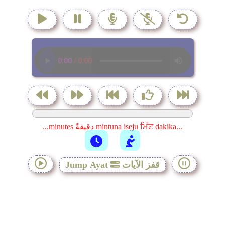
...minutes دقيقةً mintuna isẹju ਮਿੰਟ dakika...
قفز الآيات
Jump Ayat