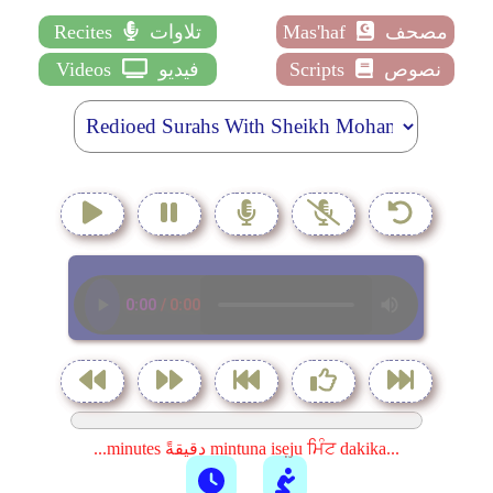
مصحف
Mas'haf
تلاوات
Recites
نصوص
Scripts
فيديو
Videos
...minutes دقيقةً mintuna isẹju ਮਿੰਟ dakika...