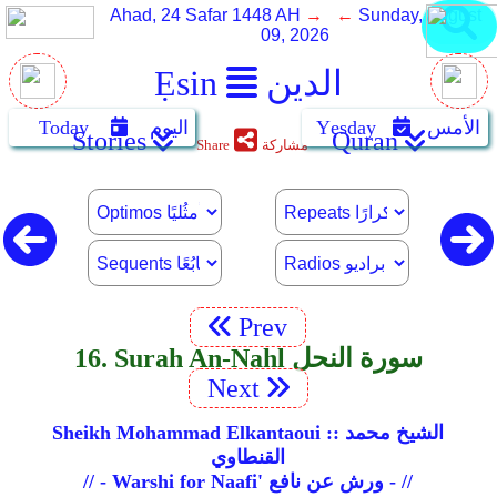
Ahad, 24 Safar 1448 AH
→ ←
Sunday, August
09, 2026
الدين
Ẹsin
الأمس
Yẹsday
اليوم
Today
Stories
Quran
مشاركة
Share
Prev
16. Surah An-Nahl سورة النحل
Next
Sheikh Mohammad Elkantaoui :: الشيخ محمد
القنطاوي
// - Warshi for Naafi' ورش عن نافع - //