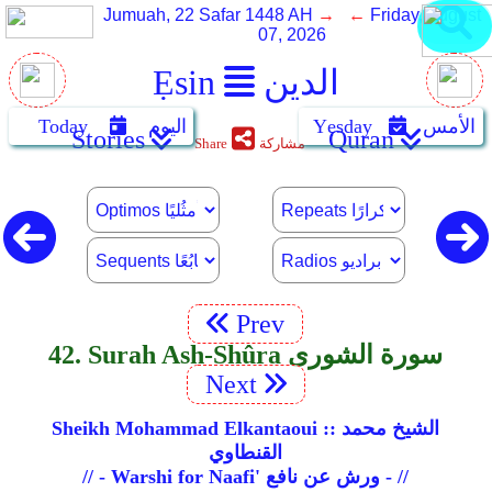
Jumuah, 22 Safar 1448 AH
→ ←
Friday, August
07, 2026
الدين
Ẹsin
الأمس
Yẹsday
اليوم
Today
Stories
Quran
مشاركة
Share
Prev
42. Surah Ash-Shûra سورة الشورى
Next
Sheikh Mohammad Elkantaoui :: الشيخ محمد
القنطاوي
// - Warshi for Naafi' ورش عن نافع - //