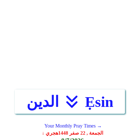
Ẹsin
الدين