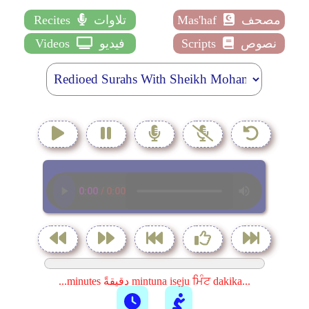
مصحف
Mas'haf
تلاوات
Recites
نصوص
Scripts
فيديو
Videos
...minutes دقيقةً mintuna isẹju ਮਿੰਟ dakika...