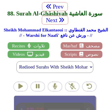
Prev
88. Surah Al-Ghâshiyah سورة الغاشية
Next
Sheikh Mohammad Elkantaoui :: الشيخ محمد القنطاوي
// - Warshi for Naafi' ورش عن نافع - //
مصحف
Mas'haf
تلاوات
Recites
نصوص
Scripts
فيديو
Videos