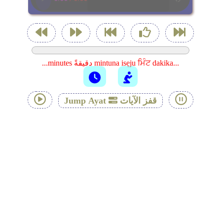
...minutes دقيقةً mintuna isẹju ਮਿੰਟ dakika...
قفز الآيات
Jump Ayat