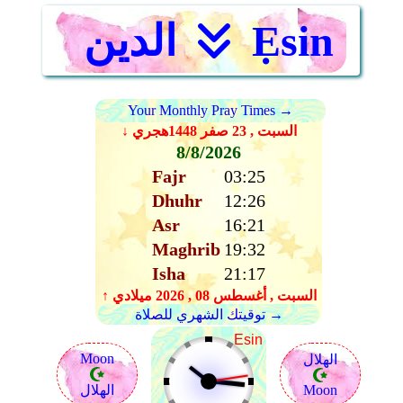
Ẹsin
الدين