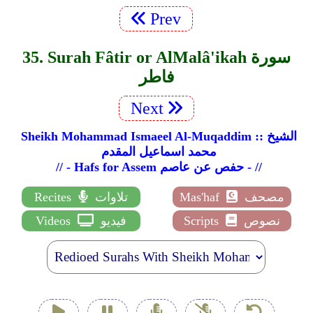
Prev
35. Surah Fâtir or Al­Malâ'ikah سورة
فاطر
Next
Sheikh Mohammad Ismaeel Al-Muqaddim :: الشيخ
محمد اسماعيل المقدم
// - Hafs for Assem حفص عن عاصم - //
مصحف
Mas'haf
تلاوات
Recites
نصوص
Scripts
فيديو
Videos