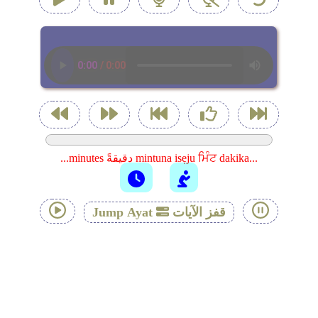
...minutes دقيقةً mintuna isẹju ਮਿੰਟ dakika...
قفز الآيات
Jump Ayat