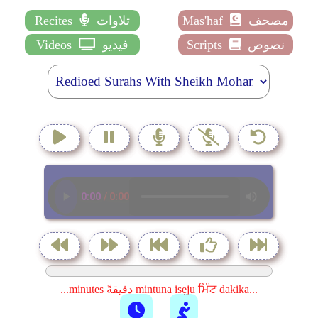
مصحف
Mas'haf
تلاوات
Recites
نصوص
Scripts
فيديو
Videos
...minutes دقيقةً mintuna isẹju ਮਿੰਟ dakika...