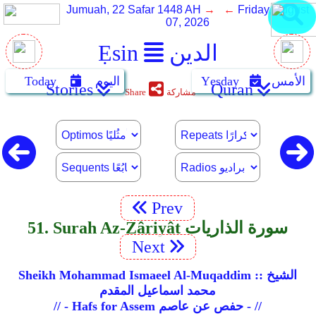
Jumuah, 22 Safar 1448 AH
→ ←
Friday, August
07, 2026
الدين
Ẹsin
الأمس
Yẹsday
اليوم
Today
Stories
Quran
مشاركة
Share
Prev
51. Surah Az-Zâriyât سورة الذاريات
Next
Sheikh Mohammad Ismaeel Al-Muqaddim :: الشيخ
محمد اسماعيل المقدم
// - Hafs for Assem حفص عن عاصم - //