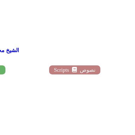
Ismaeel Al-Muqaddim
نصوص
Scripts