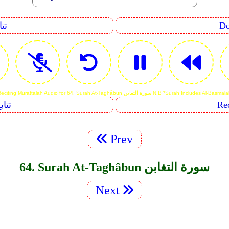
uence
Reciting Murattalah Audio for 64. Surah At-Tagh سورة التغابن N.B *Surah Includes Al-Basmalah
Sequents
Prev
64. Surah At-Taghâbun سورة التغابن
Next