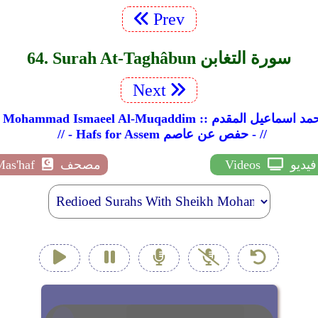
Prev
64. Surah At-Taghâbun سورة التغابن
Next
Sheikh Mohammad  :: الشيخ محمد اسماعيل المقدم
// - Hafs for Assem حفص عن عاصم - //
فيديو
Videos
مصحف
Mas'haf