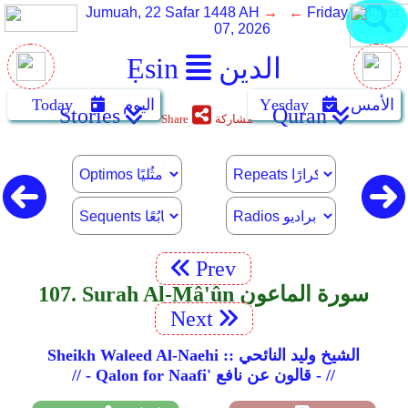
Jumuah, 22 Safar 1448 AH
→ ←
Friday, August
07, 2026
الدين
Ẹsin
الأمس
Yẹsday
اليوم
Today
Stories
Quran
مشاركة
Share
Prev
107. Surah Al-Mâ'ûn سورة الماعون
Next
Sheikh Waleed Al-Naehi :: الشيخ وليد النائحي
// - Qalon for Naafi' قالون عن نافع - //