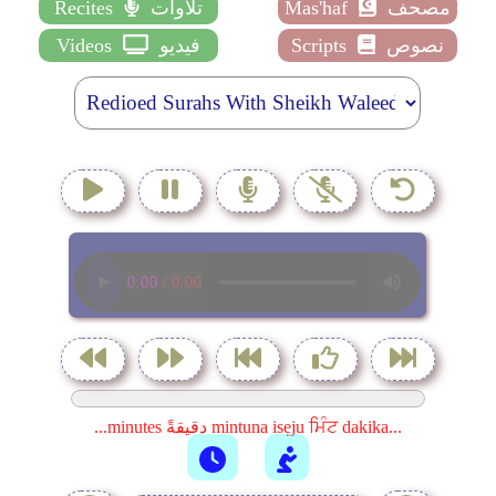
مصحف
Mas'haf
تلاوات
Recites
نصوص
Scripts
فيديو
Videos
...minutes دقيقةً mintuna isẹju ਮਿੰਟ dakika...