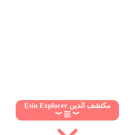
Ẹsin Explorer مكتشف الدين
︾
︾