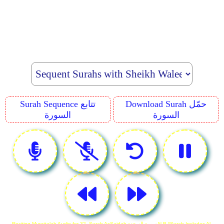
Download Surah حمّل
Surah Sequence تتابع
السورة
السورة
Reciting Murattalah Audio for 32. Surah As­Sajdah سورة السجدة N.B *Surah Includes Al-