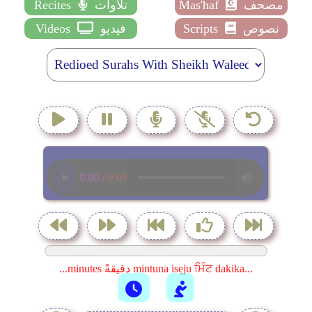
مصحف
Mas'haf
تلاوات
Recites
نصوص
Scripts
فيديو
Videos
...minutes دقيقةً mintuna isẹju ਮਿੰਟ dakika...