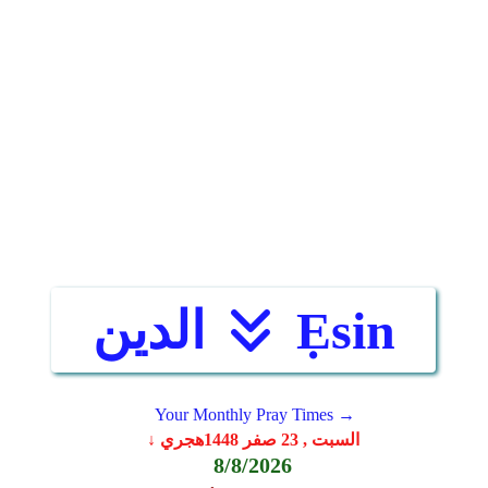
Ẹsin
الدين