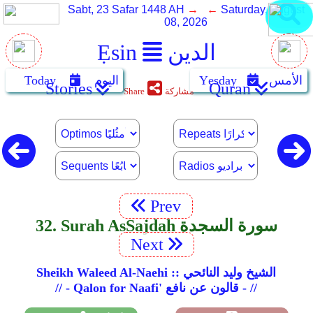
Sabt, 23 Safar 1448 AH
→ ←
Saturday, August
08, 2026
الدين
Ẹsin
الأمس
Yẹsday
اليوم
Today
Stories
Quran
مشاركة
Share
Prev
32. Surah As­Sajdah سورة السجدة
Next
Sheikh Waleed Al-Naehi :: الشيخ وليد النائحي
// - Qalon for Naafi' قالون عن نافع - //