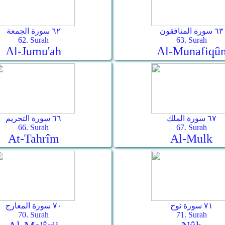
٦٣ سورة المنافقون
٦٢ سورة الجمعة
62. Surah
63. Surah
Al-Jumu'ah
Al-Munafiqû
٦٧ سورة الملك
٦٦ سورة التحريم
66. Surah
67. Surah
At-Tahrîm
Al-Mulk
٧١ سورة نوح
٧٠ سورة المعارج
70. Surah
71. Surah