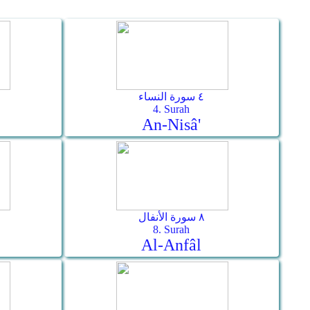
٤ سورة النساء
4. Surah
An-Nisâ'
٨ سورة الأنفال
8. Surah
Al-Anfâl