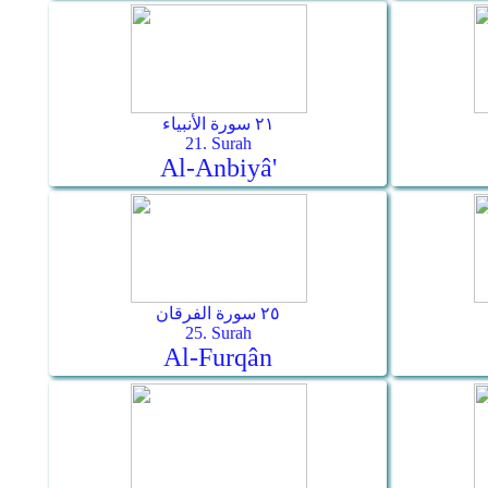
٢١ سورة الأنبياء
21. Surah
Al-Anbiyâ'
٢٥ سورة الفرقان
25. Surah
Al-Furqân