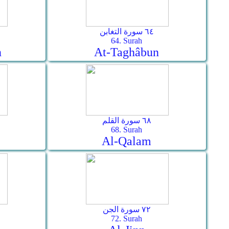
٦٤ سورة التغابن
64. Surah
n
At-Taghâbun
٦٨ سورة القلم
68. Surah
Al-Qalam
٧٢ سورة الجن
72. Surah