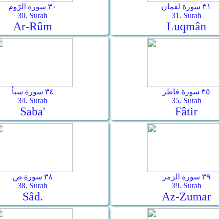
٣١ سورة لقمان
٣٠ سورة الرّوم
30. Surah
31. Surah
Ar-­Rûm
Luqmân
٣٥ سورة فاطر
٣٤ سورة سبأ
34. Surah
35. Surah
Saba'
Fâtir
٣٩ سورة الزمر
٣٨ سورة ص
38. Surah
39. Surah
Sâd.
Az-Zumar