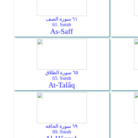
٦١ سورة الصف
61. Surah
As-Saff
٦٥ سورة الطلاق
65. Surah
At-Talâq
٦٩ سورة الحاقة
69. Surah