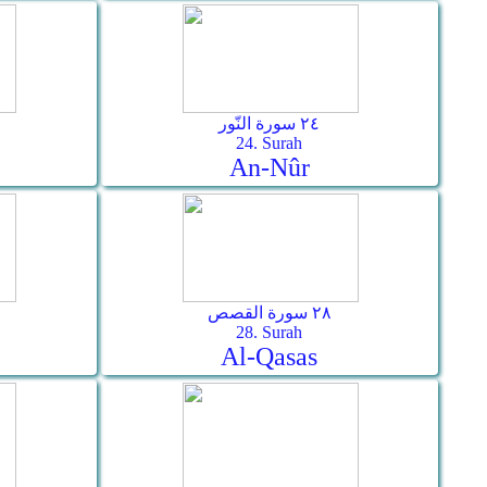
٢٤ سورة النّور
24. Surah
An-Nûr
٢٨ سورة القصص
28. Surah
Al-Qasas