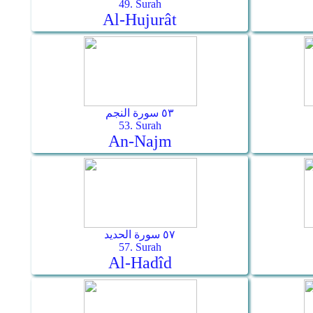
49. Surah
Al-Hujurât
٥٣ سورة النجم
53. Surah
An-Najm
٥٧ سورة الحديد
57. Surah
Al-Hadîd