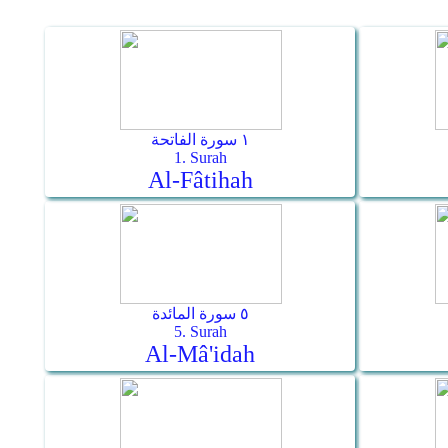
١ سورة الفاتحة
1. Surah
Al-Fâtihah
٥ سورة المائدة
5. Surah
Al-Mâ'idah