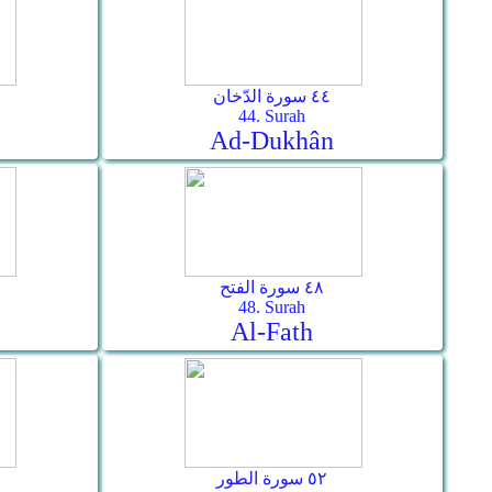
٤٤ سورة الدّخان
44. Surah
Ad-Dukhân
٤٨ سورة الفتح
48. Surah
Al-Fath
٥٢ سورة الطور