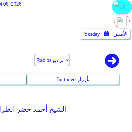
t 08, 2026
الأمس
Yẹsday
Buttoned بأزرار
Sheikh Ahmad Khader Al-Tarabulsi - Qalon-Nafie :: 