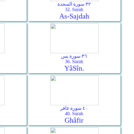
٣٢ سورة السجدة
32. Surah
As-­Sajdah
٣٦ سورة يس
36. Surah
Yâ­Sîn.
٤٠ سورة غافر
40. Surah
Ghâfir