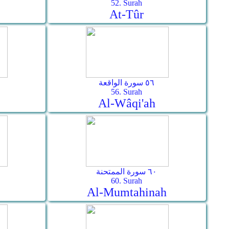
52. Surah
At-Tûr
٥٦ سورة الواقعة
56. Surah
Al-Wâqi'ah
٦٠ سورة الممتحنة
60. Surah
Al-Mumtahinah