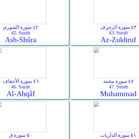
٤٣ سورة الزخرف
٤٢ سورة الشورى
42. Surah
43. Surah
Ash-Shûra
Az-Zukhruf
٤٧ سورة محمد
٤٦ سورة الأحقاف
46. Surah
47. Surah
Al-Ahqâf
Muhammad
٥١ سورة الذاريات
٥٠ سورة ق