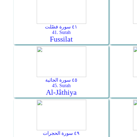
٤١ سورة فصّلت
41. Surah
Fussilat
٤٥ سورة الجاثية
45. Surah
Al-Jâthiya
٤٩ سورة الحجرات