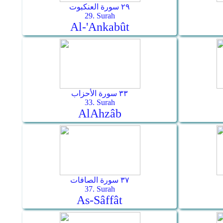
٢٩ سورة العنكبوت
29. Surah
Al-'Ankabût
٣٣ سورة الأحزاب
33. Surah
Al­Ahzâb
٣٧ سورة الصافات
37. Surah
As-Sâffât