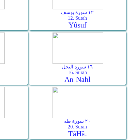
١٢ سورة يوسف
12. Surah
Yûsuf
١٦ سورة النحل
16. Surah
An-Nahl
٢٠ سورة طه
20. Surah
Tâ­Hâ.