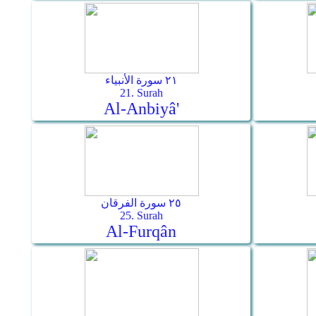
٢١ سورة الأنبياء
21. Surah
Al-Anbiyâ'
٢٥ سورة الفرقان
25. Surah
Al-Furqân