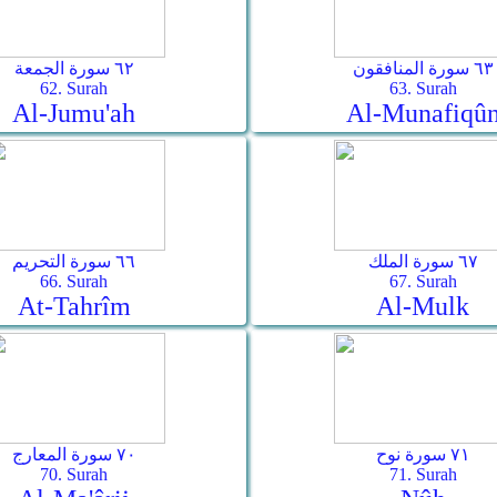
٦٣ سورة المنافقون
٦٢ سورة الجمعة
62. Surah
63. Surah
Al-Jumu'ah
Al-Munafiqû
٦٧ سورة الملك
٦٦ سورة التحريم
66. Surah
67. Surah
At-Tahrîm
Al-Mulk
٧١ سورة نوح
٧٠ سورة المعارج
70. Surah
71. Surah