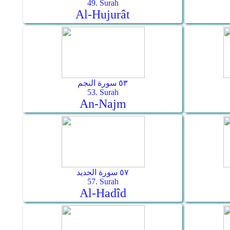
49. Surah
Al-Hujurât
٥٣ سورة النجم
53. Surah
An-Najm
٥٧ سورة الحديد
57. Surah
Al-Hadîd