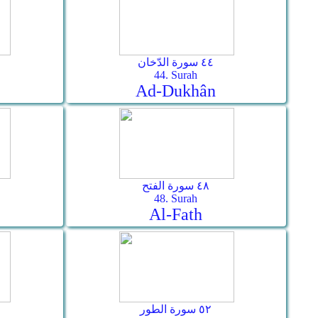
٤٤ سورة الدّخان
44. Surah
Ad-Dukhân
٤٨ سورة الفتح
48. Surah
Al-Fath
٥٢ سورة الطور