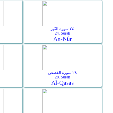
٢٤ سورة النّور
24. Surah
An-Nûr
٢٨ سورة القصص
28. Surah
Al-Qasas