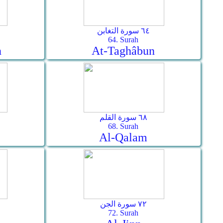
٦٤ سورة التغابن
64. Surah
n
At-Taghâbun
٦٨ سورة القلم
68. Surah
Al-Qalam
٧٢ سورة الجن
72. Surah