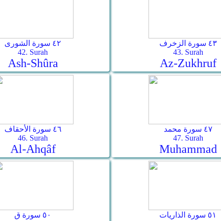
٤٣ سورة الزخرف
٤٢ سورة الشورى
42. Surah
43. Surah
Ash-Shûra
Az-Zukhruf
٤٧ سورة محمد
٤٦ سورة الأحقاف
46. Surah
47. Surah
Al-Ahqâf
Muhammad
٥١ سورة الذاريات
٥٠ سورة ق