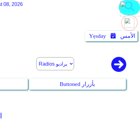
t 08, 2026
الأمس
Yẹsday
Buttoned بأزرار
ni