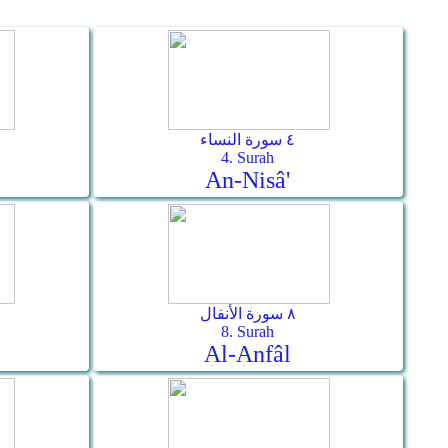
٤ سورة النساء
4. Surah
An-Nisâ'
٨ سورة الأنفال
8. Surah
Al-Anfâl