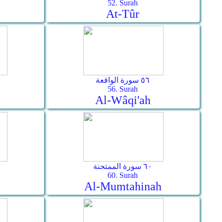
52. Surah
At-Tûr
٥٦ سورة الواقعة
56. Surah
Al-Wâqi'ah
٦٠ سورة الممتحنة
60. Surah
Al-Mumtahinah