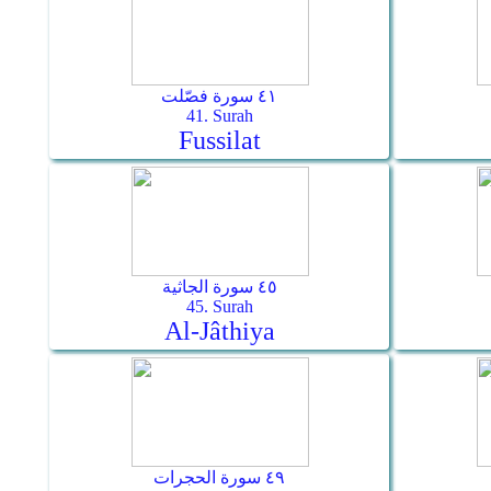
٤١ سورة فصّلت
41. Surah
Fussilat
٤٥ سورة الجاثية
45. Surah
Al-Jâthiya
٤٩ سورة الحجرات