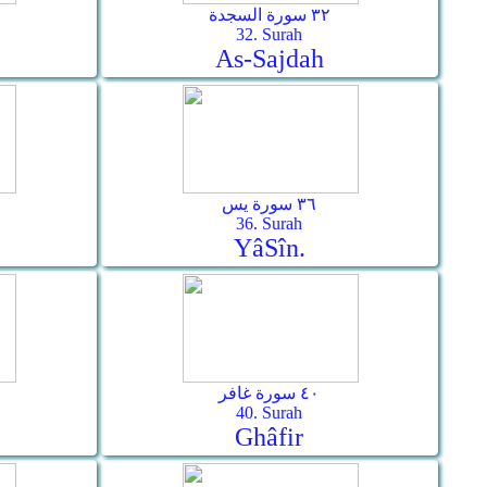
٣٢ سورة السجدة
32. Surah
As-­Sajdah
٣٦ سورة يس
36. Surah
Yâ­Sîn.
٤٠ سورة غافر
40. Surah
Ghâfir