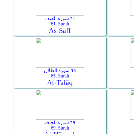
٦١ سورة الصف
61. Surah
As-Saff
٦٥ سورة الطلاق
65. Surah
At-Talâq
٦٩ سورة الحاقة
69. Surah