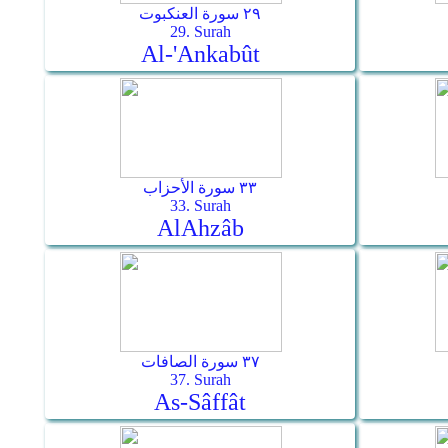
٢٩ سورة العنكبوت
29. Surah
Al-'Ankabût
٣٣ سورة الأحزاب
33. Surah
Al­Ahzâb
٣٧ سورة الصافات
37. Surah
As-Sâffât