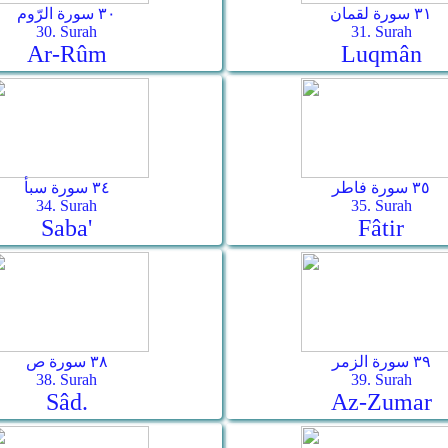
٣١ سورة لقمان
٣٠ سورة الرّوم
30. Surah
31. Surah
Ar-­Rûm
Luqmân
٣٥ سورة فاطر
٣٤ سورة سبأ
34. Surah
35. Surah
Saba'
Fâtir
٣٩ سورة الزمر
٣٨ سورة ص
38. Surah
39. Surah
Sâd.
Az-Zumar