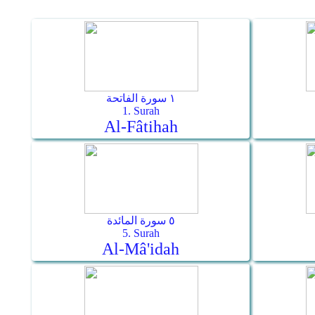
١ سورة الفاتحة
1. Surah
Al-Fâtihah
٥ سورة المائدة
5. Surah
Al-Mâ'idah