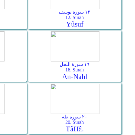
١٢ سورة يوسف
12. Surah
Yûsuf
١٦ سورة النحل
16. Surah
An-Nahl
٢٠ سورة طه
20. Surah
Tâ­Hâ.