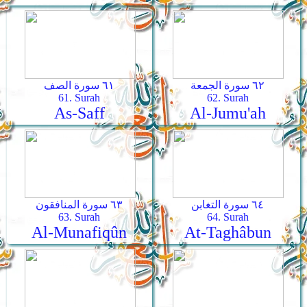
٦٢ سورة الجمعة
٦١ سورة الصف
61. Surah
62. Surah
As-Saff
Al-Jumu'ah
٦٤ سورة التغابن
٦٣ سورة المنافقون
63. Surah
64. Surah
Al-Munafiqûn
At-Taghâbun