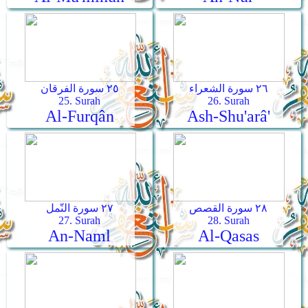
٢٦ سورة الشعراء
٢٥ سورة الفرقان
25. Surah
26. Surah
Al-Furqân
Ash-Shu'arâ'
٢٨ سورة القصص
٢٧ سورة النّمل
27. Surah
28. Surah
An-Naml
Al-Qasas