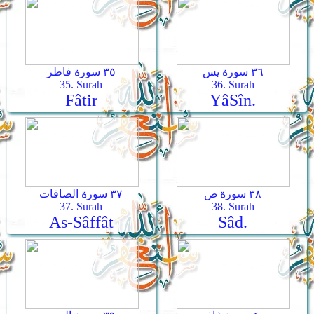
٣٦ سورة يس
٣٥ سورة فاطر
35. Surah
36. Surah
Fâtir
Yâ­Sîn.
٣٨ سورة ص
٣٧ سورة الصافات
37. Surah
38. Surah
As-Sâffât
Sâd.