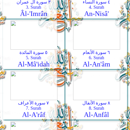
٤ سورة النساء
٣ سورة آل عمران
3. Surah
4. Surah
Âl-'Imrân
An-Nisâ'
٦ سورة الأنعام
٥ سورة المائدة
5. Surah
6. Surah
Al-Mâ'idah
Al-An'âm
٨ سورة الأنفال
٧ سورة الأعراف
7. Surah
8. Surah
Al-A'râf
Al-Anfâl