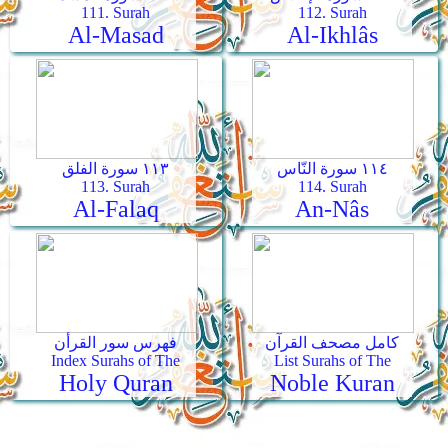
111. Surah
112. Surah
Al-Masad
Al-Ikhlâs
١١٤ سورة النّاس
١١٣ سورة الفلق
113. Surah
114. Surah
Al-Falaq
An-Nâs
كامل مصحف القرآن
فهرس سور القرأن
Index Surahs of The
List Surahs of The
Holy Quran
Noble Kuran