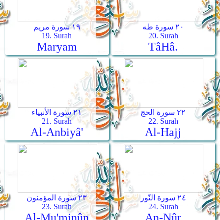
٢٠ سورة طه
١٩ سورة مريم
19. Surah
20. Surah
Maryam
Tâ­Hâ.
٢٢ سورة الحج
٢١ سورة الأنبياء
21. Surah
22. Surah
Al-Anbiyâ'
Al-Hajj
٢٤ سورة النّور
٢٣ سورة المؤمنون
23. Surah
24. Surah
Al-Mu'minûn
An-Nûr