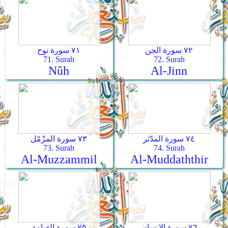
٧٢ سورة الجن
٧١ سورة نوح
71. Surah
72. Surah
Nûh
Al-Jinn
٧٤ سورة المدّثر
٧٣ سورة المزّمّل
73. Surah
74. Surah
Al-Muzzammil
Al-Muddaththir
٧٦ سورة الإنسان
٧٥ سورة القيامة