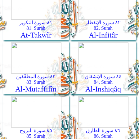
٨٢ سورة الإنفطار
٨١ سورة التكوير
81. Surah
82. Surah
At-Takwîr
Al-Infitâr
٨٤ سورة الإنشقاق
٨٣ سورة المطفّفين
83. Surah
84. Surah
Al-Mutaffifîn
Al-Inshiqâq
٨٦ سورة الطارق
٨٥ سورة البروج
85. Surah
86. Surah