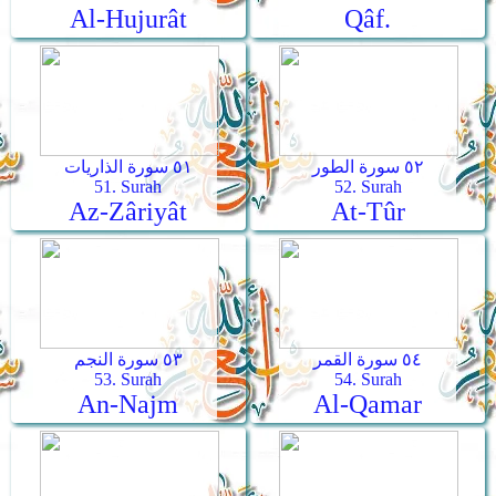
Al-Hujurât
Qâf.
٥٢ سورة الطور
٥١ سورة الذاريات
51. Surah
52. Surah
Az-Zâriyât
At-Tûr
٥٤ سورة القمر
٥٣ سورة النجم
53. Surah
54. Surah
An-Najm
Al-Qamar