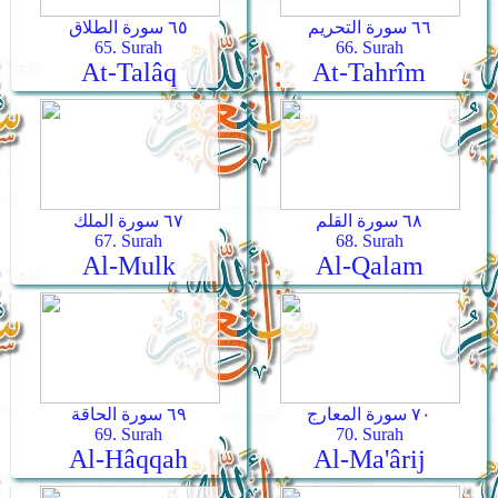
٦٦ سورة التحريم
٦٥ سورة الطلاق
65. Surah
66. Surah
At-Talâq
At-Tahrîm
٦٨ سورة القلم
٦٧ سورة الملك
67. Surah
68. Surah
Al-Mulk
Al-Qalam
٧٠ سورة المعارج
٦٩ سورة الحاقة
69. Surah
70. Surah
Al-Hâqqah
Al-Ma'ârij