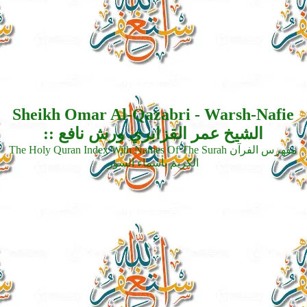
Sheikh Omar Al-Qazabri - Warsh-Nafie
:: الشيخ عمر القزابري ورش نافع
The Holy Quran Index With Names Of The Surah مفهرس الفرآن
الكريم بأسماء السور