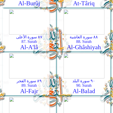
Al-Burûj
At-Târiq
٨٨ سورة الغاشية
٨٧ سورة الأعلى
87. Surah
88. Surah
Al-A'lâ
Al-Ghâshiyah
٩٠ سورة البلد
٨٩ سورة الفجر
89. Surah
90. Surah
Al-Fajr
Al-Balad