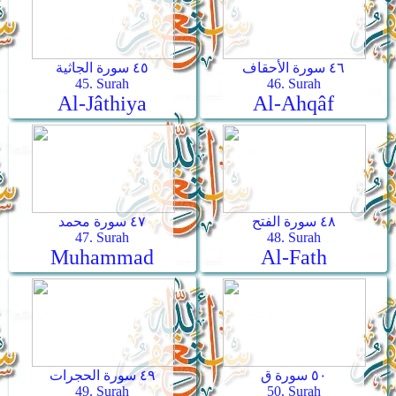
٤٦ سورة الأحقاف
٤٥ سورة الجاثية
45. Surah
46. Surah
Al-Jâthiya
Al-Ahqâf
٤٨ سورة الفتح
٤٧ سورة محمد
47. Surah
48. Surah
Muhammad
Al-Fath
٥٠ سورة ق
٤٩ سورة الحجرات
49. Surah
50. Surah