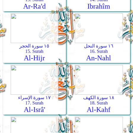
Ar-Ra'd
Ibrahîm
١٦ سورة النحل
١٥ سورة الحجر
15. Surah
16. Surah
Al-Hijr
An-Nahl
١٨ سورة الكهف
١٧ سورة الإسراء
17. Surah
18. Surah
Al-Isrâ'
Al-Kahf