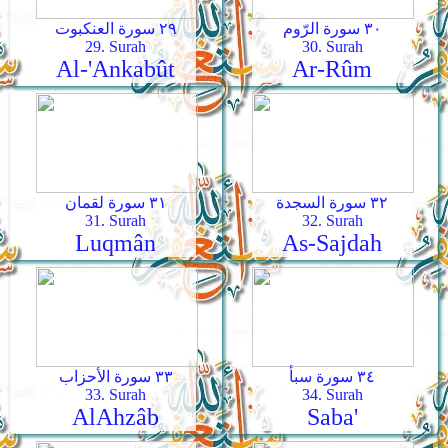
٣٠ سورة الرّوم
٢٩ سورة العنكبوت
29. Surah
30. Surah
Al-'Ankabût
Ar-­Rûm
٣٢ سورة السجدة
٣١ سورة لقمان
31. Surah
32. Surah
Luqmân
As-­Sajdah
٣٤ سورة سبأ
٣٣ سورة الأحزاب
33. Surah
34. Surah
Al­Ahzâb
Saba'