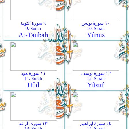
١٠ سورة يونس
٩ سورة التوبة
9. Surah
10. Surah
At-Taubah
Yûnus
١٢ سورة يوسف
١١ سورة هود
11. Surah
12. Surah
Hûd
Yûsuf
١٤ سورة إبراهيم
١٣ سورة الرعد
13. Surah
14. Surah