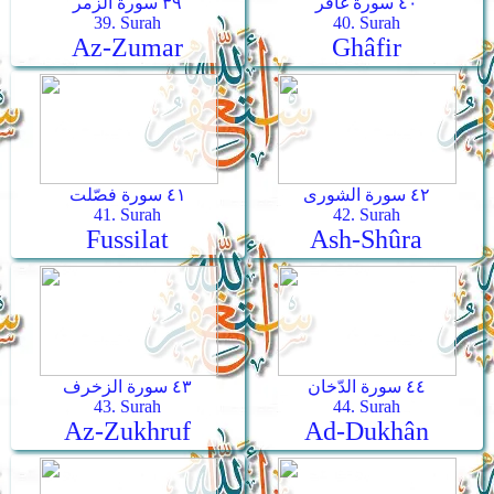
٤٠ سورة غافر
٣٩ سورة الزمر
39. Surah
40. Surah
Az-Zumar
Ghâfir
٤٢ سورة الشورى
٤١ سورة فصّلت
41. Surah
42. Surah
Fussilat
Ash-Shûra
٤٤ سورة الدّخان
٤٣ سورة الزخرف
43. Surah
44. Surah
Az-Zukhruf
Ad-Dukhân