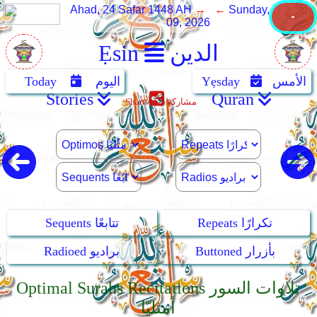
Ahad, 24 Safar 1448 AH
→ ←
Sunday, August
09, 2026
الدين
Ẹsin
الأمس
Yẹsday
اليوم
Today
Stories
Quran
مشاركة
Share
Repeats تكرارًا
Sequents تتابعًا
Buttoned بأزرار
Radioed براديو
Optimal Surahs Recitations تلاوات السور
أمثليّا