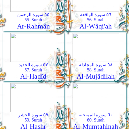
٥٦ سورة الواقعة
٥٥ سورة الرحمن
55. Surah
56. Surah
Ar-Rahmân
Al-Wâqi'ah
٥٨ سورة المجادلة
٥٧ سورة الحديد
57. Surah
58. Surah
Al-Hadîd
Al-Mujâdilah
٦٠ سورة الممتحنة
٥٩ سورة الحشر
59. Surah
60. Surah
Al-Hashr
Al-Mumtahinah