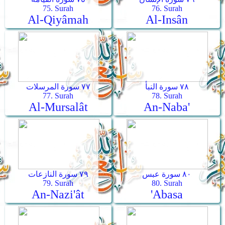
75. Surah
76. Surah
Al-Qiyâmah
Al-Insân
٧٨ سورة النبأ
٧٧ سورة المرسلات
77. Surah
78. Surah
Al-Mursalât
An-Naba'
٨٠ سورة عبس
٧٩ سورة النازعات
79. Surah
80. Surah
An-Nazi'ât
'Abasa