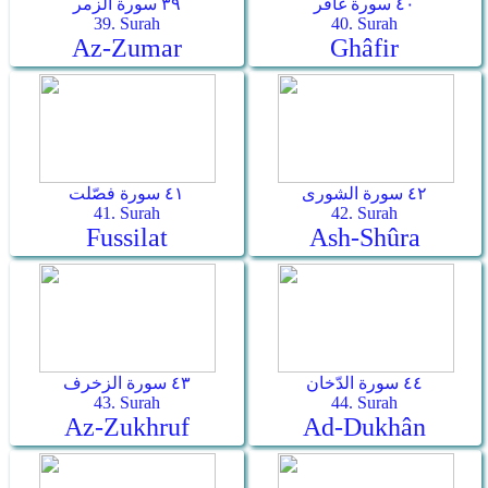
٤٠ سورة غافر
٣٩ سورة الزمر
39. Surah
40. Surah
Az-Zumar
Ghâfir
٤٢ سورة الشورى
٤١ سورة فصّلت
41. Surah
42. Surah
Fussilat
Ash-Shûra
٤٤ سورة الدّخان
٤٣ سورة الزخرف
43. Surah
44. Surah
Az-Zukhruf
Ad-Dukhân