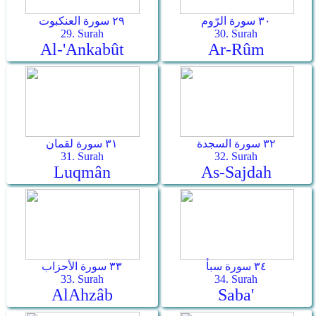
٣٠ سورة الرّوم
٢٩ سورة العنكبوت
29. Surah
30. Surah
Al-'Ankabût
Ar-­Rûm
٣٢ سورة السجدة
٣١ سورة لقمان
31. Surah
32. Surah
Luqmân
As-­Sajdah
٣٤ سورة سبأ
٣٣ سورة الأحزاب
33. Surah
34. Surah
Al­Ahzâb
Saba'