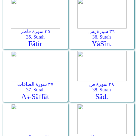
٣٦ سورة يس
٣٥ سورة فاطر
35. Surah
36. Surah
Fâtir
Yâ­Sîn.
٣٨ سورة ص
٣٧ سورة الصافات
37. Surah
38. Surah
As-Sâffât
Sâd.