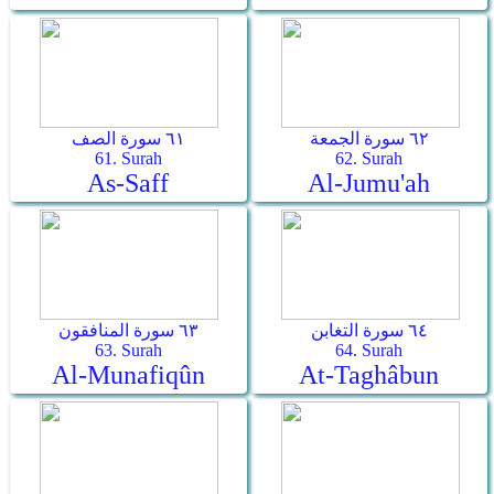
٦٢ سورة الجمعة
٦١ سورة الصف
61. Surah
62. Surah
As-Saff
Al-Jumu'ah
٦٤ سورة التغابن
٦٣ سورة المنافقون
63. Surah
64. Surah
Al-Munafiqûn
At-Taghâbun