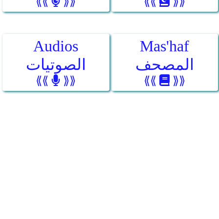
⟪⟪
⟫⟫
⟪⟪
⟫⟫
Audios
Mas'haf
المصحف
الصوتيات
⟪⟪
⟫⟫
⟪⟪
⟫⟫