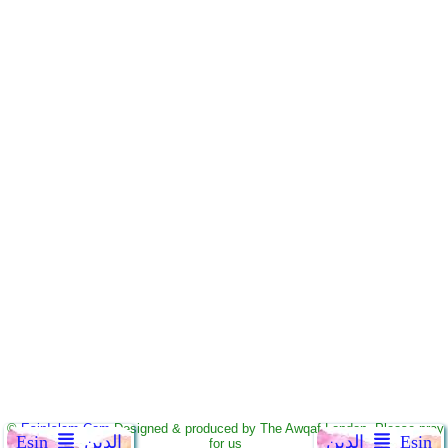
©
EsinIslam.Com
Designed & produced by The Awqaf London. Please pray
Ẹsin
الدين
الدين
Ẹsin
for us