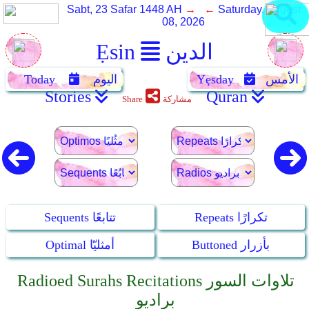
Sabt, 23 Safar 1448 AH
→ ←
Saturday, August
08, 2026
الدين
Ẹsin
الأمس
Yẹsday
اليوم
Today
Stories
Quran
مشاركة
Share
Repeats تكرارًا
Sequents تتابعًا
Buttoned بأزرار
Optimal أمثليّا
Radioed Surahs Recitations تلاوات السور
براديو