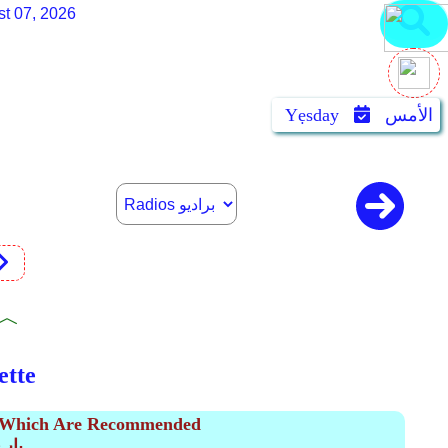
st 07, 2026
الأمس
Yẹsday
︿﹀ 
كتاب 
s Which Are Recommended
(1) ب