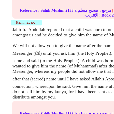
|
مرجع :
صحيح مسلم
2133 a
Sahih Muslim
Reference :
2
الإنترنت : Book
Hadith الحديث
Jabir b. 'Abdullah reported that a child was born to on
amongst us and he decided to give him the name of
We will not allow you to give the name after the name 
Messenger (ﷺ) until you ask him (the Holy Prophet). So he (that person)
came and said (to the Holy Prophet): A child was born
wanted to give him the name (of Muhammad) after the
Messenger, whereas my people did not allow me that 
after that (sacred) name until I have asked Allah's A (ﷺ) in this
connection, whereupon he said: Give him the name af
do not call him by my kunya, for I have been sent as a
distribute amongst you.
|
مرجع :
صحيح مسلم
2133 b
Sahih Muslim
Reference :