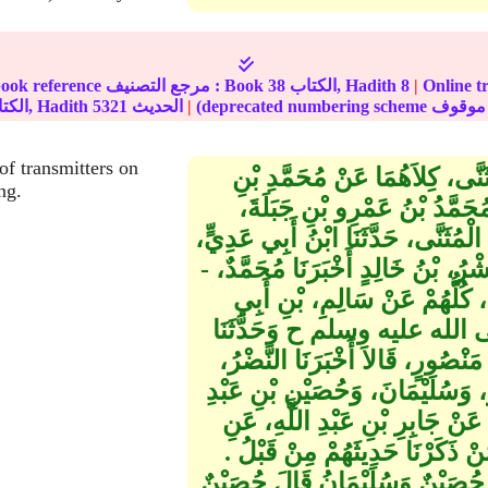
ة على الإنترنت
|
8
الكتاب, Hadith
38
In-book reference مرجع التصنيف : Book
|
الحديث
5321
الكتاب, Hadith
of transmitters on
ُثَنَّى، كِلاَهُمَا عَنْ مُحَمَّدِ بْنِ
ng.
َمَّدُ بْنُ عَمْرِو بْنِ جَبَلَةَ،
الْمُثَنَّى، حَدَّثَنَا ابْنُ أَبِي عَدِيٍّ،
ُ، بْنُ خَالِدٍ أَخْبَرَنَا مُحَمَّدٌ، -
، كُلُّهُمْ عَنْ سَالِمِ، بْنِ أَبِي
ِّ صلى الله عليه وسلم ح وَحَدَّثَنَا
نْصُورٍ، قَالاَ أَخْبَرَنَا النَّضْرُ،
ٍ، وَسُلَيْمَانَ، وَحُصَيْنِ بْنِ عَبْدِ
َنْ جَابِرِ بْنِ عَبْدِ اللَّهِ، عَنِ
كَرْنَا حَدِيثَهُمْ مِنْ قَبْلُ ‏.‏
 حُصَيْنٌ وَسُلَيْمَانُ قَالَ حُصَيْنٌ