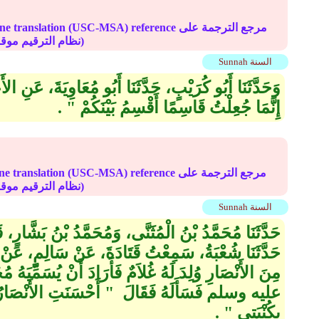
Online translation (USC-MSA) reference مرجع الترج
(deprecated numbering scheme نظام الترقيم موقوف)
Sunnah السنة
وَحَدَّثَنَا أَبُو كُرَيْبٍ، حَدَّثَنَا أَبُو مُعَاوِيَةَ، عَنِ ال
إِنَّمَا جُعِلْتُ قَاسِمًا أَقْسِمُ بَيْنَكُمْ ‏"‏ ‏.‏
Online translation (USC-MSA) reference مرجع الترج
(deprecated numbering scheme نظام الترقيم موقوف)
Sunnah السنة
حَدَّثَنَا مُحَمَّدُ بْنُ الْمُثَنَّى، وَمُحَمَّدُ بْنُ بَشَّارٍ، ق
حَدَّثَنَا شُعْبَةُ، سَمِعْتُ قَتَادَةَ، عَنْ سَالِمٍ، عَنْ جَا
مِنَ الأَنْصَارِ وُلِدَ لَهُ غُلاَمٌ فَأَرَادَ أَنْ يُسَمِّيَهُ
عليه وسلم فَسَأَلَهُ فَقَالَ ‏ "‏ أَحْسَنَتِ الأَنْصَارُ 
بِكُنْيَتِي ‏"‏ ‏.‏