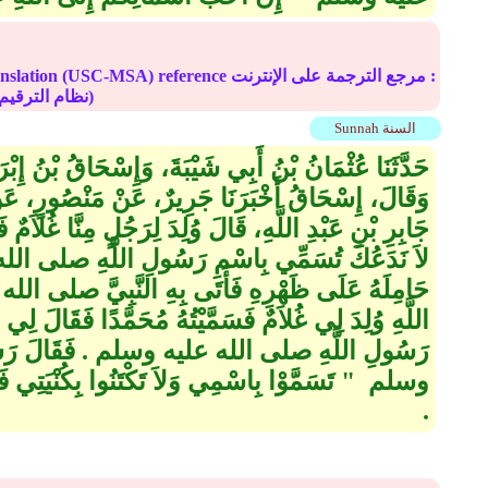
Online translation (USC-MSA) reference مرجع الترجم
(deprecated numbering scheme نظام الترقيم موقوف)
Sunnah السنة
حَدَّثَنَا عُثْمَانُ بْنُ أَبِي شَيْبَةَ، وَإِسْحَاقُ بْنُ إِبْر
وَقَالَ، إِسْحَاقُ أَخْبَرَنَا جَرِيرٌ، عَنْ مَنْصُورٍ، عَن
جَابِرِ بْنِ عَبْدِ اللَّهِ، قَالَ وُلِدَ لِرَجُلٍ مِنَّا غُلاَمٌ 
لاَ نَدَعُكَ تُسَمِّي بِاسْمِ رَسُولِ اللَّهِ صلى الله 
حَامِلَهُ عَلَى ظَهْرِهِ فَأَتَى بِهِ النَّبِيَّ صلى ا
اللَّهِ وُلِدَ لِي غُلاَمٌ فَسَمَّيْتُهُ مُحَمَّدًا فَقَالَ ل
رَسُولِ اللَّهِ صلى الله عليه وسلم ‏.‏ فَقَالَ رَ
وسلم ‏ "‏ تَسَمَّوْا بِاسْمِي وَلاَ تَكْتَنُوا بِكُنْيَتِي فَإِنّ
‏.‏