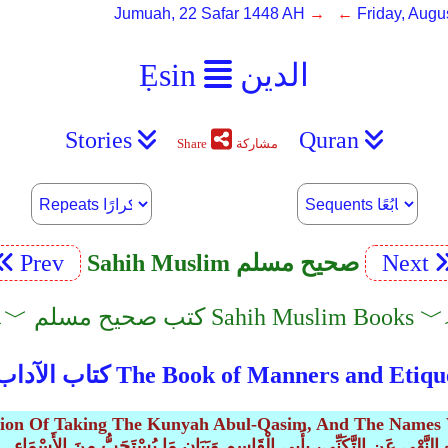
Jumuah, 22 Safar 1448 AH
→ ←
Friday, Augu
الدين
Ẹsin
Stories
Quran
مشاركة
Share
Next
Sahih Muslim صحيح مسلم
Prev
كتب صحيح مسلم Sahih Muslim Books ﹀︿
الآداب 38 The Book of Manners and Etiquette
bition Of Taking The Kunyah Abul-Qasim, And The Name
اب النَّهْىِ عَنِ التَّكَنِّي، بِأَبِي الْقَاسِمِ وَبَيَانِ مَا يُسْتَحَبُّ مِنَ الأَسْمَاءِ ‏.‏