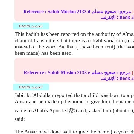
|
مرجع :
صحيح مسلم
2133 d
Sahih Muslim
Reference :
2
الإنترنت : Book
Hadith الحديث
This hadith has been reported on the authority of A'm
chain of transmitters but there is a slight variation (of
instead of the word Bu'ithat (I have been sent), the word
been made) has been used.
|
مرجع :
صحيح مسلم
2133 e
Sahih Muslim
Reference :
2
الإنترنت : Book
Hadith الحديث
Jabir b. 'Abdullah reported that a child was born to a 
Ansar and he made up his mind to give him the nam
came to Allah's Apostle (ﷺ) and, asked him (about it), whereupon he
said:
The Ansar have done well to give the name (to your ch