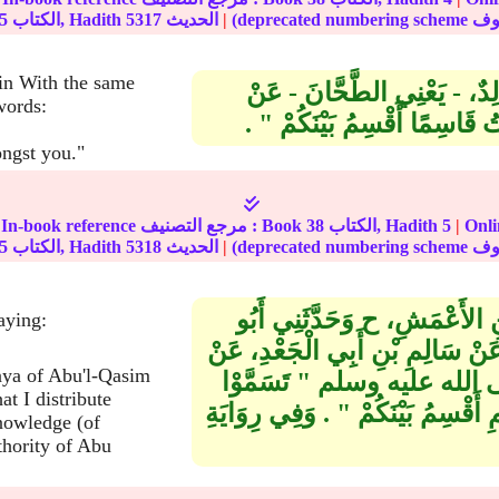
|
الحديث
5317
الكتاب, Hadith
5
ain With the same
َالِدٌ، - يَعْنِي الطَّحَّانَ - عَنْ
words:
تُ قَاسِمًا أَقْسِمُ بَيْنَكُمْ ‏"‏ ‏.‏
ongst you."
مة على
|
5
الكتاب, Hadith
38
In-book reference مرجع التصنيف : Book
|
الحديث
5318
الكتاب, Hadith
5
 عَنِ الأَعْمَشِ، ح وَحَدَّثَنِي أَبُو
lah reported Allah's Messenger
 عَنْ سَالِمِ بْنِ أَبِي الْجَعْدِ، عَنْ
nya of Abu'l-Qasim
 صلى الله عليه وسلم ‏"‏ تَسَمَّوْا
at I distribute
ِ أَقْسِمُ بَيْنَكُمْ ‏"‏ ‏.‏ وَفِي رِوَايَةِ
nowledge (of
thority of Abu