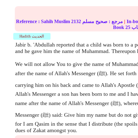
|
مرجع :
صحيح مسلم
2132
Sahih Muslim
Reference :
Book
25
Hadith الحديث
Jabir b. 'Abdullah reported that a child was born to a
and he gave him the name of Muhammad. Thereupon hi
We will not allow You to give the name of Muhammad 
after the name of Allah's Messenger (ﷺ). He set forth with his son
carrying him on his back and came to Allah's Apostle (ﷺ), and said:
Allah's Messenger a son has been born to me and I ha
name after the name of Allah's Messenger (ﷺ), whereupon Allah's
Messenger (ﷺ) said: Give him my name but do not give him my kunya,
for I am Qasim in the sense that I distribute (the spoil
dues of Zakat amongst you.