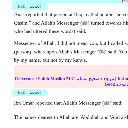
Hadith الحديث
Anas reported that person at Baqi' called another perso
Qasim," and Allah's Messenger (ﷺ) turned towards him. He (the person
who had uttered these words) said:
Messenger of Allah, I did not mean you, but I called 
(person), whereupon Allah's Messenger (ﷺ) said: You may call yourself
by my name, but not by my kunya.
|
مرجع :
صحيح مسلم
2131
Sahih Muslim
Reference :
Book
25
Hadith الحديث
Ibn Umar reported that Allah's Messenger (ﷺ) said:
The names dearest to Allah are 'Abdullah and 'Abd al