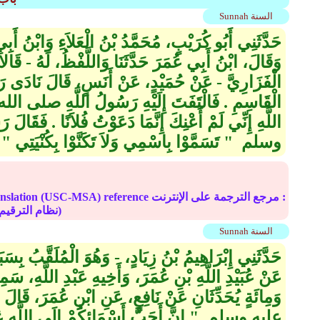
Sunnah السنة
حَدَّثَنِي أَبُو كُرَيْبٍ، مُحَمَّدُ بْنُ الْعَلاَءِ وَابْنُ أَبِ
وَقَالَ، ابْنُ أَبِي عُمَرَ حَدَّثَنَا وَاللَّفْظُ، لَهُ - قَالاَ 
الْفَزَارِيَّ - عَنْ حُمَيْدٍ، عَنْ أَنَسٍ، قَالَ نَادَى رَجُلٌ
الْقَاسِمِ ‏.‏ فَالْتَفَتَ إِلَيْهِ رَسُولُ اللَّهِ صلى ا
اللَّهِ إِنِّي لَمْ أَعْنِكَ إِنَّمَا دَعَوْتُ فُلاَنًا ‏.‏ فَ
وسلم ‏ "‏ تَسَمَّوْا بِاسْمِي وَلاَ تَكَنَّوْا بِكُنْيَتِي ‏"‏ ‏.
Online translation (USC-MSA) reference مرجع الترجم
(deprecated numbering scheme نظام الترقيم موقوف)
Sunnah السنة
حَدَّثَنِي إِبْرَاهِيمُ بْنُ زِيَادٍ، - وَهُوَ الْمُلَقَّبُ بِسَبَلا
عَنْ عُبَيْدِ اللَّهِ بْنِ عُمَرَ، وَأَخِيهِ عَبْدِ اللَّهِ، سَمِع
وَمِائَةٍ يُحَدِّثَانِ عَنْ نَافِعٍ، عَنِ ابْنِ عُمَرَ، قَ
عليه وسلم ‏ "‏ إِنَّ أَحَبَّ أَسْمَائِكُمْ إِلَى اللَّهِ عَبْدُ