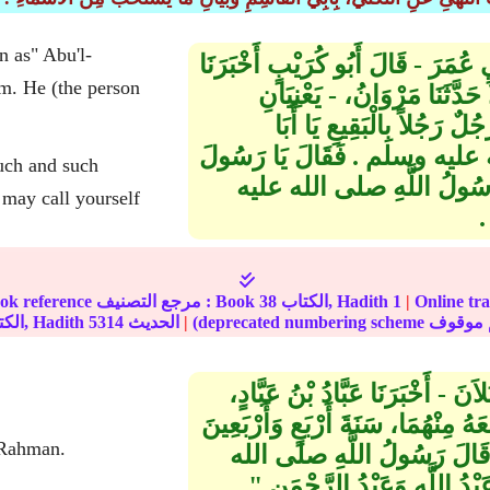
n as" Abu'l-
ي عُمَرَ - قَالَ أَبُو كُرَيْبٍ أَخْبَرَنَا
حَدَّثَنَا مَرْوَانُ، - يَعْنِيَانِ
 رَجُلاً بِالْبَقِيعِ يَا أَبَا
لله عليه وسلم ‏.‏ فَقَالَ يَا رَسُولَ
such and such
قَالَ رَسُولُ اللَّهِ صلى الله عليه
‏
ة على الإنترنت :
|
1
الكتاب, Hadith
38
In-book reference مرجع التصنيف : Book
|
الحديث
5314
الكتاب, Hadith
َنَ - أَخْبَرَنَا عَبَّادُ بْنُ عَبَّادٍ،
َهُ مِنْهُمَا، سَنَةَ أَرْبَعٍ وَأَرْبَعِينَ
-Rahman.
الَ قَالَ رَسُولُ اللَّهِ صلى الله
 اللَّهِ وَعَبْدُ الرَّحْمَنِ ‏"‏ ‏.‏