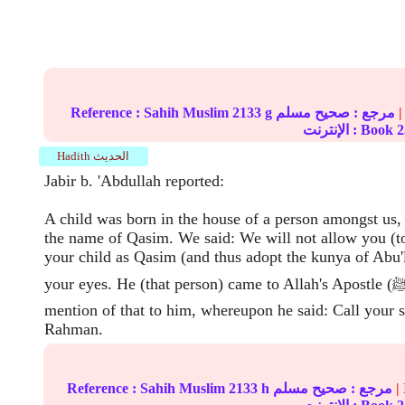
|
مرجع :
صحيح مسلم
2133 g
Sahih Muslim
Reference :
2
الإنترنت : Book
Hadith الحديث
Jabir b. 'Abdullah reported:
A child was born in the house of a person amongst us
the name of Qasim. We said: We will not allow you (t
your child as Qasim (and thus adopt the kunya of Abu
your eyes. He (that person) came to Allah's Apostle (ﷺ) and made a
mention of that to him, whereupon he said: Call your s
Rahman.
|
مرجع :
صحيح مسلم
2133 h
Sahih Muslim
Reference :