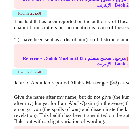
2
الإنترنت : Book
Hadith الحديث
This hadith has been reported on the authority of Hus
chain of transmitters but no mention is made of these 
" (I have been sent as a distributor), so I distribute am
|
مرجع :
صحيح مسلم
2133 c
Sahih Muslim
Reference :
2
الإنترنت : Book
Hadith الحديث
Jabir b. Abdul (ﷺ) as saying:
Give the name after my name, but do not give (the ku
after my) kunya, for I am Abu'l-Qasim (in the sense) th
amongst you (the spoils of war) and disseminate the k
revelation). This hadith has been transmitted on the au
Bakr but with a slight variation of wording.