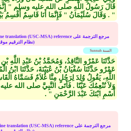
قَالَ رَسُولُ اللَّهِ صلى الله عليه وسلم ‏"‏ إِنَّمَا بُ
‏"‏ ‏.‏ وَقَالَ سُلَيْمَانُ ‏"‏ فَإِنَّمَا أَنَا قَاسِمٌ أَقْسِمُ بَيْنَ
Online translation (USC-MSA) reference مرجع الترج
(deprecated numbering scheme نظام الترقيم موقوف)
Sunnah السنة
حَدَّثَنَا عَمْرٌو النَّاقِدُ، وَمُحَمَّدُ بْنُ عَبْدِ اللَّهِ بْ
عَمْرٌو حَدَّثَنَا سُفْيَانُ بْنُ عُيَيْنَةَ، حَدَّثَنَا ابْنُ الْمُ
اللَّهِ، يَقُولُ وُلِدَ لِرَجُلٍ مِنَّا غُلاَمٌ فَسَمَّاهُ الْقَاسِ
وَلاَ نُنْعِمُكَ عَيْنًا ‏.‏ فَأَتَى النَّبِيَّ صلى الله علي
أَسْمِ ابْنَكَ عَبْدَ الرَّحْمَنِ ‏"‏ ‏.‏
Online translation (USC-MSA) reference مرجع الترجم