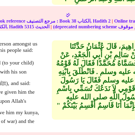
ة على الإنترنت :
|
2
الكتاب, Hadith
38
In-book reference مرجع التصنيف : Book
|
الحديث
5315
الكتاب, Hadith
 person amongst us
َاهِيمَ، قَالَ عُثْمَانُ حَدَّثَنَا
s people said:
ْ سَالِمِ بْنِ أَبِي الْجَعْدِ، عَنْ
فَسَمَّاهُ مُحَمَّدًا فَقَالَ لَهُ قَوْمُهُ
(to your child)
عليه وسلم ‏.‏ فَانْطَلَقَ بِابْنِهِ
لله عليه وسلم فَقَالَ يَا رَسُولَ
ِي قَوْمِي لاَ نَدَعُكَ تُسَمِّي بِاسْمِ
ve given him the
سُولُ اللَّهِ صلى الله عليه
َمَا أَنَا قَاسِمٌ أَقْسِمُ بَيْنَكُمْ ‏"‏
s of war) and the