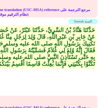
Online translation (USC-MSA) reference مرجع الترج
(deprecated numbering scheme نظام الترقيم موقوف)
Sunnah السنة
حَدَّثَنَا هَنَّادُ بْنُ السَّرِيِّ، حَدَّثَنَا عَبْثَرٌ، عَنْ ح
عَنْ جَابِرِ بْنِ عَبْدِ اللَّهِ، قَالَ وُلِدَ لِرَجُلٍ مِنَّا غُلا
نَكْنِيكَ بِرَسُولِ اللَّهِ صلى الله عليه وسلم حَتَّى تَس
فَقَالَ إِنَّهُ وُلِدَ لِي غُلاَمٌ فَسَمَّيْتُهُ بِرَسُولِ اللَّهِ
بِهِ حَتَّى تَسْتَأْذِنَ النَّبِيَّ صلى الله عليه وسلم 
تَكَنَّوْا بِكُنْيَتِي فَإِنَّمَا بُعِثْتُ قَاسِمًا أَقْسِمُ بَيْنَكُمْ 
Online translation (USC-MSA) reference مرجع الترج