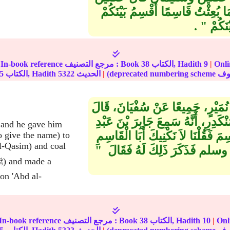
عِثْتُ قَاسِمًا أَقْسِمُ بَيْنَكُمْ
كُمْ ‏"‏ ‏.‏
مة على
|
9
الكتاب, Hadith
38
In-book reference مرجع التصنيف : Book
|
الحديث
5322
الكتاب, Hadith
5
نِ نُمَيْرٍ، جَمِيعًا عَنْ سُفْيَانَ، قَالَ
نْكَدِرِ، أَنَّهُ سَمِعَ جَابِرَ بْنَ عَبْدِ
, and he gave him
مَ فَقُلْنَا لاَ نَكْنِيكَ أَبَا الْقَاسِمِ
o give the name) to
'l-Qasim) and coal
ه وسلم فَذَكَرَ ذَلِكَ لَهُ فَقَالَ ‏ "‏
on 'Abd al-
ة على
|
10
الكتاب, Hadith
38
In-book reference مرجع التصنيف : Book