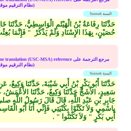
(deprecated numbering scheme نظام الترقيم موقوف)
Sunnah السنة
حَدَّثَنَا رِفَاعَةُ بْنُ الْهَيْثَمِ الْوَاسِطِيُّ، حَدَّثَنَا خ
حُصَيْنٍ، بِهَذَا الإِسْنَادِ وَلَمْ يَذْكُرْ ‏ "‏ فَإِنَّمَا بُعِثْ
Online translation (USC-MSA) reference مرجع الترج
(deprecated numbering scheme نظام الترقيم موقوف)
Sunnah السنة
حَدَّثَنَا أَبُو بَكْرِ بْنُ أَبِي شَيْبَةَ، حَدَّثَنَا وَكِيعٌ،
سَعِيدٍ، الأَشَجُّ حَدَّثَنَا وَكِيعٌ، حَدَّثَنَا الأَعْمَشُ،
جَابِرِ بْنِ عَبْدِ اللَّهِ، قَالَ قَالَ رَسُولُ اللَّهِ
بِاسْمِي وَلاَ تَكَنَّوْا بِكُنْيَتِي فَإِنِّي أَنَا أَبُو الْقَاسِم
أَبِي بَكْرٍ ‏"‏ وَلاَ تَكْتَنُوا ‏"‏ ‏.‏