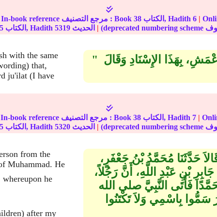
مة على
|
6
الكتاب, Hadith
38
In-book reference مرجع التصنيف : Book
|
الحديث
5319
الكتاب, Hadith
5
ash with the same
أَعْمَشِ، بِهَذَا الإِسْنَادِ وَقَالَ ‏ "‏
 wording) that,
 ju'ilat (I have
مة على
|
7
الكتاب, Hadith
38
In-book reference مرجع التصنيف : Book
|
الحديث
5320
الكتاب, Hadith
5
person from the
َالاَ حَدَّثَنَا مُحَمَّدُ بْنُ جَعْفَرٍ،
e of Muhammad. He
بِرِ بْنِ عَبْدِ اللَّهِ، أَنَّ رَجُلاً،
 مُحَمَّدًا فَأَتَى النَّبِيَّ صلى الله
سَمُّوا بِاسْمِي وَلاَ تَكْتَنُوا
ildren) after my