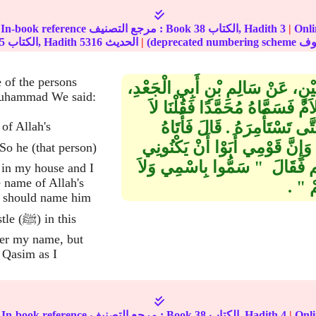
مة على
|
3
الكتاب, Hadith
38
In-book reference مرجع التصنيف : Book
|
الحديث
5316
الكتاب, Hadith
5
e of the persons
ُصَيْنٍ، عَنْ سَالِمِ بْنِ أَبِي الْجَعْدِ،
 Muhammad We said:
َمٌ فَسَمَّاهُ مُحَمَّدًا فَقُلْنَا لاَ
ْتَأْمِرَهُ ‏.‏ قَالَ فَأَتَاهُ
of Allah's
 وَإِنَّ قَوْمِي أَبَوْا أَنْ يَكْنُونِي
فَقَالَ ‏ "‏ سَمُّوا بِاسْمِي وَلاَ
 in my house and I
 name of Allah's
‏"‏ ‏.‏
I should name him
postle
ter my name, but
 Qasim as I
مة على
|
4
الكتاب, Hadith
38
In-book reference مرجع التصنيف : Book