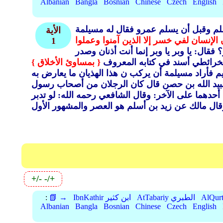
Albanian
Bangla
Bosnian
Chinese
Czech
English
لم وقبل أن يسلم عمرو فقال له مسيلمة
الأية
الإنسان لفي خسر إلا الذين آمنوا وعملوا
1
قال: يا وبر يا وبر إنما أنت أذنان وصدر
الخرائطي أسند في كتابه المعروف
{ بمساوئ الأخلاق }
م فأراد مسيلمة أن يركب ن هذا الهذيان ما يعارض به
يد الله بن حصن قال كان الرجلان من أصحاب رسول
 أحدهما على الآخر: وقال الشافعي رحمه الله: لو تدبر
+/-
-/+
AtTabariy الطبري
IbnKathir ابن كثير
📗 →
:
Albanian
Bangla
Bosnian
Chinese
Czech
English