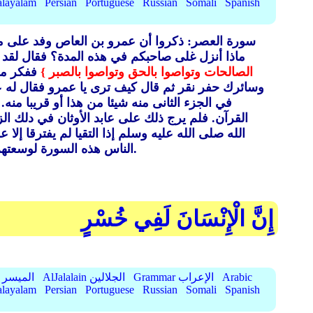
layalam
Persian
Portuguese
Russian
Somali
Spanish
سورة العصر: ذكروا أن عمرو بن العاص وفد على م
ماذا أنزل غلى صاحبكم في هذه المدة؟ فقال لقد 
الصالحات وتواصوا بالحق وتواصوا بالصبر }
ففكر مسي
وسائرك حفر نقر ثم قال كيف ترى يا عمرو فقال له عم
في الجزء الثانى منه شيئا من هذا أو قريبا منه.
و
القرآن.
فلم يرج ذلك على عابد الأوثان في دلك الز
الله صلى الله عليه وسلم إذا التقيا لم يفترقا إل
العصر: الزمان الذي يقع فيه حركات بني آدم من خير وشر وقال مالك عن زيد بن أسلم هو العصر والمشهور الأول.
الناس هذه السورة لوسعتهم
إِنَّ الْإِنْسَانَ لَفِي خُسْرٍ
Arabic
Grammar الإعراب
AlJalalain الجلالين
AlMuyassar الميسر
layalam
Persian
Portuguese
Russian
Somali
Spanish