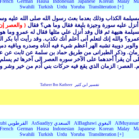
French
German
Hausa
Indonesian
Japanese
Korean
Malay
Ma
Swahili
Turkish
Urdu
Yoruba
Transliteration [+]
سيلمة الكذاب وذلك بعدما بعث رسول الله صلى الله عليه وس
أنزل عليه سورة وجيزة بليغة فقال وما هي؟ فقال
{ والعصر إن 
لمة هنيهة ثم قال وفد أنزل علي مثلها فقال له عمرو وما هو؟ ف
رو؟ والله إنك لتعلم أنى أعلم أنك تكذب.
وقد رأيت أبا بكر 
الوبر دويبة تشبه الهر أعظم شيء فيه أذناه وصدره وباقيه دمي
مان.
وذكر الطبرانى من طريق حماد بن سلمة عن ثابت عن عب
ا على أن يقرأ أحدهما على الآخر سوره العصر إلى آخرها ثم يسلم
.
تفسير ابن كثير
Tafseer Ibn Katheer
AlBaghawi البغوي
AsSaadiyy السعدي
AlQurtubi القرطوبي
French
German
Hausa
Indonesian
Japanese
Korean
Malay
Ma
Swahili
Turkish
Urdu
Yoruba
Transliteration [+]