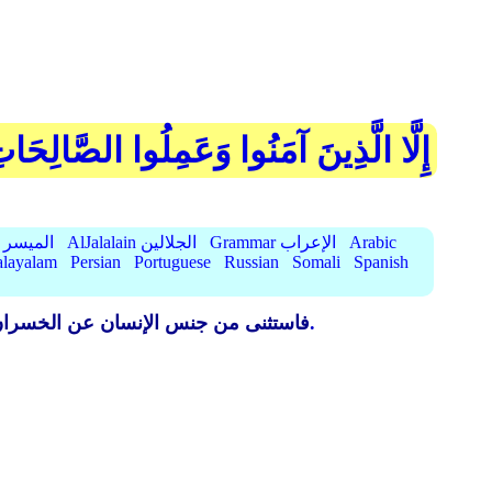
إِلَّا الَّذِينَ آمَنُوا وَعَمِلُوا الصَّالِحَات
Arabic
Grammar الإعراب
AlJalalain الجلالين
AlMuyassar الميسر
layalam
Persian
Portuguese
Russian
Somali
Spanish
{ وهو أداء الطاعات وترك المحرمات.
فاستثنى من جنس الإنسان عن الخسران ا