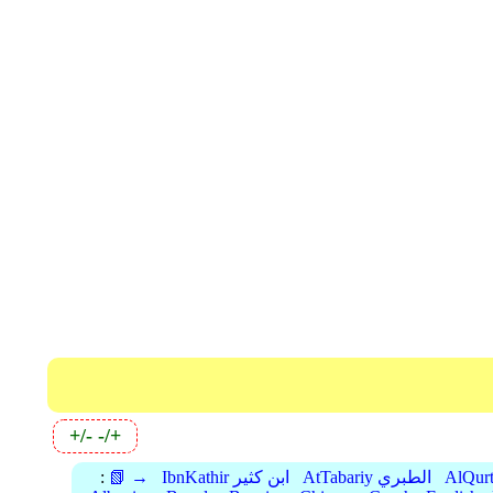
+/-
-/+
AtTabariy الطبري
IbnKathir ابن كثير
📗 →
: