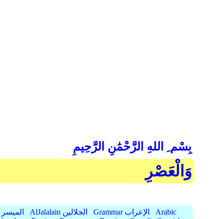
بِسْم ِ اللهِ الرَّحْمَٰنِ الرَّحِيمِ
وَالْعَصْرِ
Arabic
Grammar الإعراب
AlJalalain الجلالين
AlMuyassar الميسر