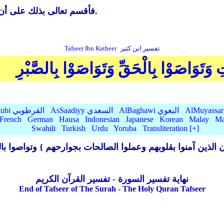
فأقسم تعالى بذلك على أن الإنسان لفي خسر أي في خسارة وهلاك.
تفسير ابن كثير
Tafseer Ibn Katheer
ِ وَتَوَاصَوْا بِالْحَقِّ وَتَوَاصَوْا بِالصَّبْرِ
AlBaghawi البغوي
AsSaadiyy السعدي
AlQurtubi القرطوبي
French
German
Hausa
Indonesian
Japanese
Korean
Malay
Ma
Swahili
Turkish
Urdu
Yoruba
Transliteration [+]
لذين آمنوا بقلوبهم وعملوا الصالحات بجوارحهم }
وتواصوا با
نهاية تفسير السورة - تفسير القرآن الكريم
End of Tafseer of The Surah - The Holy Quran Tafseer