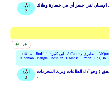
الأية
2
+/-
-/+
AtTabariy الطبري
IbnKathir ابن كثير
📗 →
:
Albanian
Bangla
Bosnian
Chinese
Czech
English
لحق
الأية
.
3