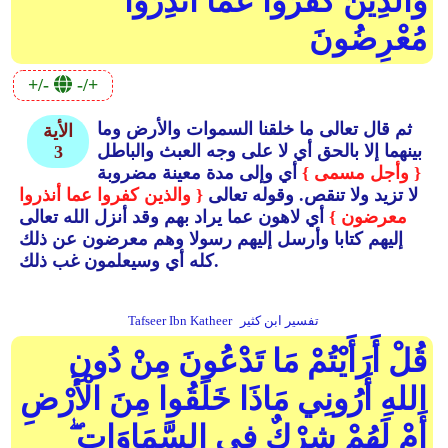
وَالَّذِينَ كَفَرُوا عَمَّا أُنْذِرُوا
مُعْرِضُونَ
+/-
-/+
ثم قال تعالى ما خلقنا السموات والأرض وما
الأية
بينهما إلا بالحق أي لا على وجه العبث والباطل
3
{ وأجل مسمى }
أي وإلى مدة معينة مضروبة
لا تزيد ولا تنقص.
وقوله تعالى
{ والذين كفروا عما أنذروا
معرضون }
أي لاهون عما يراد بهم وقد أنزل الله تعالى
إليهم كتابا وأرسل إليهم رسولا وهم معرضون عن ذلك
كله أي وسيعلمون غب ذلك.
تفسير ابن كثير
Tafseer Ibn Katheer
قُلْ أَرَأَيْتُمْ مَا تَدْعُونَ مِنْ دُونِ
اللهِ أَرُونِي مَاذَا خَلَقُوا مِنَ الْأَرْضِ
أَمْ لَهُمْ شِرْكٌ فِي السَّمَاوَاتِ ۖ