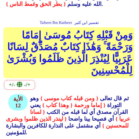
.
الله عليه وسلم
{ بطر الحق وغمط الناس }
تفسير ابن كثير
Tafseer Ibn Katheer
وَمِنْ قَبْلِهِ كِتَابُ مُوسَىٰ إِمَامًا
وَرَحْمَةً ۚ وَهَٰذَا كِتَابٌ مُصَدِّقٌ لِسَانًا
عَرَبِيًّا لِيُنْذِرَ الَّذِينَ ظَلَمُوا وَبُشْرَىٰ
لِلْمُحْسِنِينَ
+/-
-/+
ثم قال تعالى
{ ومن قبله كتاب موسى }
وهو
الأية
التوراة
{ إماما ورحمة
{ وهذا كتاب }
يعني
12
القرآن مصدق أي لما قبله من الكتب
{ لسانا
عربيا }
أي فصيحا بينا واضحا
{ لينذر الذين ظلموا وبشرى
للمحسنين }
أي مشتمل على النذارة للكافرين والبشارة
للمؤمنين.