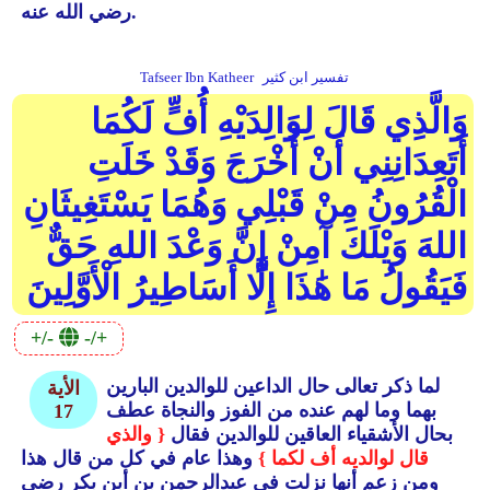
رضي الله عنه.
تفسير ابن كثير
Tafseer Ibn Katheer
وَالَّذِي قَالَ لِوَالِدَيْهِ أُفٍّ لَكُمَا
أَتَعِدَانِنِي أَنْ أُخْرَجَ وَقَدْ خَلَتِ
الْقُرُونُ مِنْ قَبْلِي وَهُمَا يَسْتَغِيثَانِ
اللهَ وَيْلَكَ آمِنْ إِنَّ وَعْدَ اللهِ حَقٌّ
فَيَقُولُ مَا هَٰذَا إِلَّا أَسَاطِيرُ الْأَوَّلِينَ
+/-
-/+
لما ذكر تعالى حال الداعين للوالدين البارين
الأية
بهما وما لهم عنده من الفوز والنجاة عطف
17
بحال الأشقياء العاقين للوالدين فقال
{ والذي
قال لوالديه أف لكما }
وهذا عام في كل من قال هذا
ومن زعم أنها نزلت في عبدالرحمن بن أبن بكر رضي