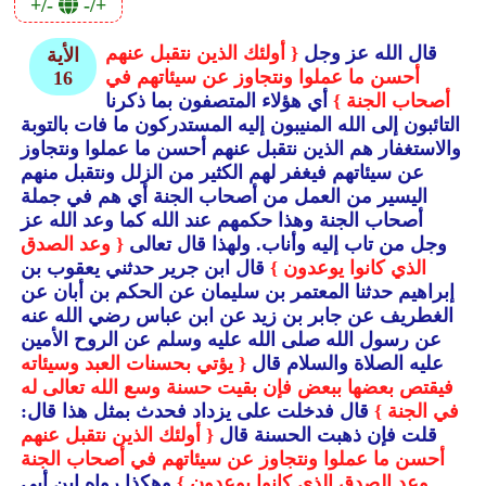
+/-
-/+
قال الله عز وجل
{ أولئك الذين نتقبل عنهم
الأية
أحسن ما عملوا ونتجاوز عن سيئاتهم في
16
أصحاب الجنة }
أي هؤلاء المتصفون بما ذكرنا
التائبون إلى الله المنيبون إليه المستدركون ما فات بالتوبة
والاستغفار هم الذين نتقبل عنهم أحسن ما عملوا ونتجاوز
عن سيئاتهم فيغفر لهم الكثير من الزلل ونتقبل منهم
اليسير من العمل من أصحاب الجنة أي هم في جملة
أصحاب الجنة وهذا حكمهم عند الله كما وعد الله عز
وجل من تاب إليه وأناب.
ولهذا قال تعالى
{ وعد الصدق
الذي كانوا يوعدون }
قال ابن جرير حدثني يعقوب بن
إبراهيم حدثنا المعتمر بن سليمان عن الحكم بن أبان عن
الغطريف عن جابر بن زيد عن ابن عباس رضي الله عنه
عن رسول الله صلى الله عليه وسلم عن الروح الأمين
عليه الصلاة والسلام قال
{ يؤتي بحسنات العبد وسيئاته
فيقتص بعضها ببعض فإن بقيت حسنة وسع الله تعالى له
في الجنة }
قال فدخلت على يزداد فحدث بمثل هذا قال:
قلت فإن ذهبت الحسنة قال
{ أولئك الذين نتقبل عنهم
أحسن ما عملوا ونتجاوز عن سيئاتهم في أصحاب الجنة
وعد الصدق الذي كانوا يوعدون }
وهكذا رواه ابن أبي