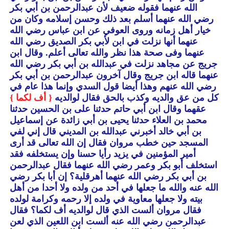
الله عنهما فقوله ضعيف لأن عبدالرحمن بن أبي بكر
رضي الله عنهما أسلم بعد ذلك وحسن إسلامه وكان من
خيار أهل زمانه وروى العوفي عن ابن عباس رضي الله
عنهما أنها نزلت في ابن لأبي بكر الصديق رضي الله
عنهما وفى صحة هذا نظر والله تعالى أعلم.
وقال ابن
جريج عن مجاهد نزلت في عبدالله بن أبي بكر رضي الله
عنهما قاله ابن جريج وقال آخرون عبدالرحمن بن أبي بكر
رضي الله عنهم وهذا أيضا قول السدي وإنما هذا عام في
كل من عق والديه وكذب بالحق فقال لوالديه
{ أف لكما }
عقهما وقال ابن أبي حاتم حدثنا على بن الحسين حدثنا
محمد بن العلاء حدثنا يحيى بن أبي زائدة عن إسماعيل
بن أبي خالد أخبرني عبدالله بن المديني قال إني لفي
المسجد حين خطب مروان فقال إن الله تعالى قد أرى
أمير المؤمنين في يزيد رأيا حسنا وإن يستخلفه فقد
استخلف أبو بكر وعمر رضي الله عنهما فقال عبدالرحمن
بن أبي بكر رضي الله عنهما أهرقلية؟ إن أبا بكر رضي
الله عنه والله ما جعلها في أحد من ولده ولا أحدا من أهل
بيته ولا جعلها معاوية في ولده إلا رحمه وكرامة لولده
فقال مروان ألست الذي قال لوالديه أف لكما؟ فقال
عبدالرحمن رضي الله عنه ألست ابن اللعين الذي لعن