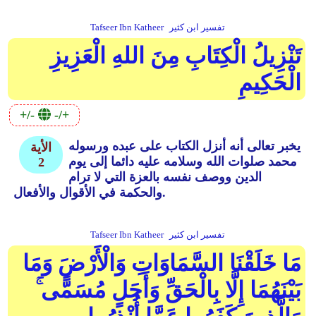
تفسير ابن كثير
Tafseer Ibn Katheer
تَنْزِيلُ الْكِتَابِ مِنَ اللهِ الْعَزِيزِ
الْحَكِيمِ
+/-
-/+
يخبر تعالى أنه أنزل الكتاب على عبده ورسوله
الأية
محمد صلوات الله وسلامه عليه دائما إلى يوم
2
الدين ووصف نفسه بالعزة التي لا ترام
والحكمة في الأقوال والأفعال.
تفسير ابن كثير
Tafseer Ibn Katheer
مَا خَلَقْنَا السَّمَاوَاتِ وَالْأَرْضَ وَمَا
بَيْنَهُمَا إِلَّا بِالْحَقِّ وَأَجَلٍ مُسَمًّى ۚ