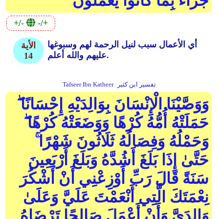
جَزَاءً بِمَا كَانُوا يَعْمَلُونَ
+/-
-/+
أي الأعمال سبب لنيل الرحمة لهم وسبوغها
الأية
عليهم والله أعلم.
14
تفسير ابن كثير
Tafseer Ibn Katheer
وَوَصَّيْنَا الْإِنْسَانَ بِوَالِدَيْهِ إِحْسَانًا ۖ
حَمَلَتْهُ أُمُّهُ كُرْهًا وَوَضَعَتْهُ كُرْهًا ۖ
وَحَمْلُهُ وَفِصَالُهُ ثَلَاثُونَ شَهْرًا ۚ
حَتَّىٰ إِذَا بَلَغَ أَشُدَّهُ وَبَلَغَ أَرْبَعِينَ
سَنَةً قَالَ رَبِّ أَوْزِعْنِي أَنْ أَشْكُرَ
نِعْمَتَكَ الَّتِي أَنْعَمْتَ عَلَيَّ وَعَلَىٰ
وَالِدَيَّ وَأَنْ أَعْمَلَ صَالِحًا تَرْضَاهُ