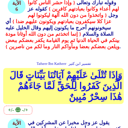
وقوله تبارك وتعالى
{ وإذا حشر الناس كانوا
الأية
لهم أعداء وكانوا بعبادتهم كافرين }
كقوله عز
6
وجل
{ واتخذوا من دون الله آلهة ليكونوا لهم
عزا كلا سيكفرون بعبادتهم ويكونون عليهم ضدا }
أي
سيخونونهم أحرج ما يكونون إليهم وقال الخليل عليه
الصلاة والسلام
{ إنما اتخذتم من دون الله أوثانا مودة
بينكم في الحياة الدنيا ثم يوم القيامة يكفر بعضكم ببعض
.
ويلعن بعضكم بعضا ومأواكم النار وما لكم من ناصرين }
تفسير ابن كثير
Tafseer Ibn Katheer
وَإِذَا تُتْلَىٰ عَلَيْهِمْ آيَاتُنَا بَيِّنَاتٍ قَالَ
الَّذِينَ كَفَرُوا لِلْحَقِّ لَمَّا جَاءَهُمْ
هَٰذَا سِحْرٌ مُبِينٌ
+/-
-/+
يقول عز وجل مخبرا عن المشركين في
الأية