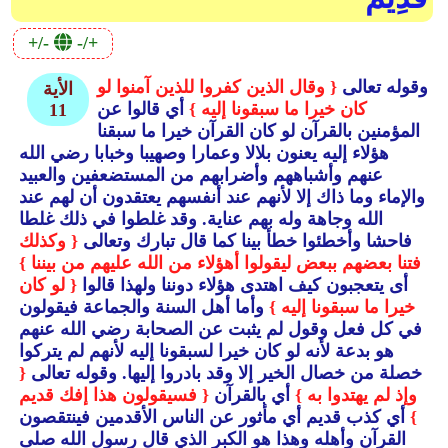
+/-
-/+
وقوله تعالى
{ وقال الذين كفروا للذين آمنوا لو
الأية
كان خيرا ما سبقونا إليه }
أي قالوا عن
11
المؤمنين بالقرآن لو كان القرآن خيرا ما سبقنا
هؤلاء إليه يعنون بلالا وعمارا وصهيبا وخبابا رضي الله
عنهم وأشباههم وأضرابهم من المستضعفين والعبيد
والإماء وما ذاك إلا لأنهم عند أنفسهم يعتقدون أن لهم عند
الله وجاهة وله بهم عناية.
وقد غلطوا في ذلك غلطا
فاحشا وأخطئوا خطأ بينا كما قال تبارك وتعالى
{ وكذلك
فتنا بعضهم ببعض ليقولوا أهؤلاء من الله عليهم من بيننا }
أى يتعجبون كيف اهتدى هؤلاء دوننا ولهذا قالوا
{ لو كان
خيرا ما سبقونا إليه }
وأما أهل السنة والجماعة فيقولون
في كل فعل وقول لم يثبت عن الصحابة رضي الله عنهم
هو بدعة لأنه لو كان خيرا لسبقونا إليه لأنهم لم يتركوا
خصلة من خصال الخير إلا وقد بادروا إليها.
وقوله تعالى
{
وإذ لم يهتدوا به }
أي بالقرآن
{ فسيقولون هذا إفك قديم
}
أي كذب قديم أي مأثور عن الناس الأقدمين فينتقصون
القرآن وأهله وهذا هو الكبر الذي قال رسول الله صلى