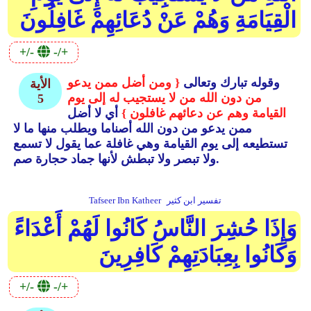
الْقِيَامَةِ وَهُمْ عَنْ دُعَائِهِمْ غَافِلُونَ
+/-
-/+
وقوله تبارك وتعالى
{ ومن أضل ممن يدعو
الأية
من دون الله من لا يستجيب له إلى يوم
5
القيامة وهم عن دعائهم غافلون }
أي لا أضل
ممن يدعو من دون الله أصناما ويطلب منها ما لا
تستطيعه إلى يوم القيامة وهي غافلة عما يقول لا تسمع
ولا تبصر ولا تبطش لأنها جماد حجارة صم.
تفسير ابن كثير
Tafseer Ibn Katheer
وَإِذَا حُشِرَ النَّاسُ كَانُوا لَهُمْ أَعْدَاءً
وَكَانُوا بِعِبَادَتِهِمْ كَافِرِينَ
+/-
-/+