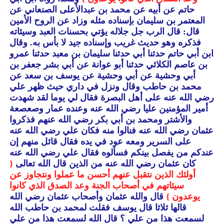
حاتم عن أبيه عن محمد بن عبدالأعلى الصنعاني عن
المعتمر بن سليمان بإسناده مثله وزاد عن الروح الأمين
قال: قال الرب جل جلاله يؤتي بحسنات العبد وسيئاته
فذكره وهو حديث غريب وإسناده جيد لا بأس به.
وقال
ابن أبي حاتم حدثنا أبي حدثنا سليمان بن معبد حدثنا عمرو
بن عاصم الكلائي حدثنا أبو عوانة عن أبي بشر جعفر بن
أبي وحشية عن أبي وحشية عن يوسف بن سعد عن
محمد بن حاطب وقال ونزل في داري حيث ظهر علي
رضي الله عنه على أهل البصرة فقال لي يوما لقد شهدت
أمير المؤمنين عليا رضي الله عنه وعنده عمار وصعصعة
والأشتر ومحمد بن أبي بكر رضي الله عنهم فذكروا
عثمان رضي الله عنه فنالوا منه فكان علي رضي الله عنه
على السرير ومعه عود في يده فقال قائل منهم إن
عندكم من يفصل بينكم فسألوه فقال علي رضي الله عنه
كان عثمان رضي الله عنه من الذين قال الله تعالى
{
أولئك الذين نتقبل عنهم أحسن ما عملوا ونتجاوز عن
سيئاتهم في أصحاب الجنة وعد الصدق الذي كانوا
يوعدون }
قال والله عثمان وأصحاب عثمان رضي الله
قالها ثلاثا قال يوسف فقلت لمحمد بن حاطب الله
لسمعت هذا من علي ؟ قال الله لسمعت هذا من علي