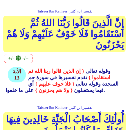
تفسير ابن كثير
Tafseer Ibn Katheer
إِنَّ الَّذِينَ قَالُوا رَبُّنَا اللهُ ثُمَّ
اسْتَقَامُوا فَلَا خَوْفٌ عَلَيْهِمْ وَلَا هُمْ
يَحْزَنُونَ
+/-
-/+
وقوله تعالى
{ إن الذين قالوا ربنا الله ثم
الأية
استقاموا }
تقدم تفسيرها في سورة حم
13
السجدة وقوله تعالى
{ فلا خوف عليهم }
أي
على ما خلفوا.
فيما يستقبلون
{ ولا هم يحزنون }
تفسير ابن كثير
Tafseer Ibn Katheer
أُولَٰئِكَ أَصْحَابُ الْجَنَّةِ خَالِدِينَ فِيهَا