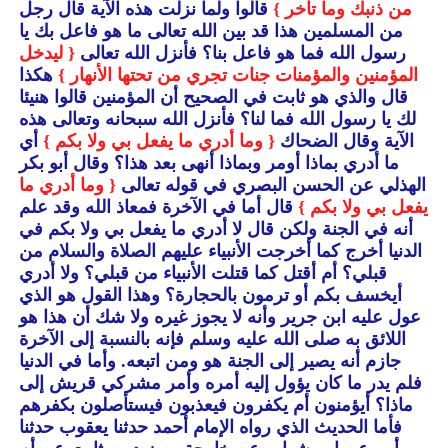
من ذنبك وما تأخر }
قالوا ولما نزلت هذه الآية قال رجل
من المسلمين هذا قد بين الله تعالى ما هو فاعل بك يا
رسول الله فما هو فاعل بنا؟ فأنزل الله تعالى
{ ليدخل
المؤمنين والمؤمنات جنات تجري من تحتها الأنهار }
هكذا
قال والذي هو ثابت في الصحيح أن المؤمنين قالوا هنيئا
لك يا رسول الله فما لنا؟ فأنزل الله سبحانه وتعالى هذه
الآية وقال الضحاك
{ وما أدري ما يفعل بي ولا بكم }
أي
ما أدري بماذا أومر وبماذا أنهى بعد هذا؟ وقال أبو بكر
الهذلي عن الحسن البصري في قوله تعالى
{ وما أدري ما
يفعل بي ولا بكم }
قال أما في الآخرة فمعاذ الله وقد علم
أنه في الجنة ولكن قال لا أدري ما يفعل بي ولا بكم في
الدنيا أخرج كما أخرجت الأنبياء عليهم الصلاة والسلام من
قبلي؟ أم أقتل كما قتلت الأنبياء من قبلي؟ ولا أدري
أيخسف بكم أو ترمون بالحجارة؟ وهذا القول هو الذي
عول عليه ابن جرير وأنه لا يجوز غيره ولا شك أن هذا هو
اللائق به صلى الله عليه وسلم فإنه بالنسبة إلى الآخرة
جازم أنه يصير إلى الجنة هو ومن اتبعه.
وأما في الدنيا
فلم يدر ما كان يؤول إليه أمره وأمر مشركي قريش إلى
ماذا؟ أيؤمنون أم يكفرون فيعذبون فيستأصلون بكفرهم
فأما الحديث الذي رواه الإمام أحمد حدثنا يعقوب حدثنا