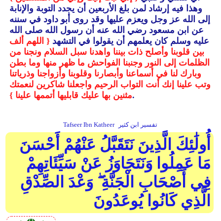
وهذا فيه إرشاد لمن بلغ الأربعين أن يجدد التوبة والإنابة
إلى الله عز وجل ويعزم عليها وقد روى أبو داود في سننه
عن ابن مسعود رضي الله عنه أن رسول الله صلى الله
عليه وسلم كان يعلمهم أن يقولوا في التشهد
{ اللهم ألف
بين قلوبنا وأصلح ذات بيننا واهدنا سبل السلام ونجنا من
الظلمات إلى النور وجنبنا الفواحش ما ظهر منها وما بطن
وبارك لنا في أسماعنا وأبصارنا وقلوبنا وأزواجنا وذرياتنا
وتب علينا إنك أنت التواب الرحيم واجعلنا شاكرين لنعمتك
.
مثنين بها عليك قابليها أتممها علينا }
تفسير ابن كثير
Tafseer Ibn Katheer
أُولَٰئِكَ الَّذِينَ نَتَقَبَّلُ عَنْهُمْ أَحْسَنَ
مَا عَمِلُوا وَنَتَجَاوَزُ عَنْ سَيِّئَاتِهِمْ
فِي أَصْحَابِ الْجَنَّةِ ۖ وَعْدَ الصِّدْقِ
الَّذِي كَانُوا يُوعَدُونَ