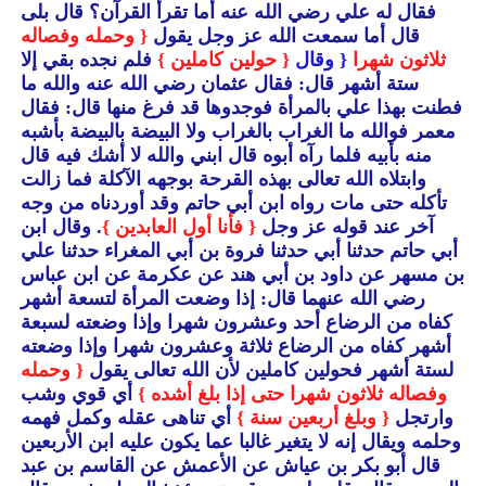
فقال له علي رضي الله عنه أما تقرأ القرآن؟ قال بلى
قال أما سمعت الله عز وجل يقول
{ وحمله وفصاله
ثلاثون شهرا
{ وقال
{ حولين كاملين }
فلم نجده بقي إلا
ستة أشهر قال: فقال عثمان رضي الله عنه والله ما
فطنت بهذا علي بالمرأة فوجدوها قد فرغ منها قال: فقال
معمر فوالله ما الغراب بالغراب ولا البيضة بالبيضة بأشبه
منه بأبيه فلما رآه أبوه قال ابني والله لا أشك فيه قال
وابتلاه الله تعالى بهذه القرحة بوجهه الآكلة فما زالت
تأكله حتى مات رواه ابن أبي حاتم وقد أوردناه من وجه
آخر عند قوله عز وجل
{ فأنا أول العابدين }
. وقال ابن
أبي حاتم حدثنا أبي حدثنا فروة بن أبي المغراء حدثنا علي
بن مسهر عن داود بن أبي هند عن عكرمة عن ابن عباس
رضي الله عنهما قال: إذا وضعت المرأة لتسعة أشهر
كفاه من الرضاع أحد وعشرون شهرا وإذا وضعته لسبعة
أشهر كفاه من الرضاع ثلاثة وعشرون شهرا وإذا وضعته
لستة أشهر فحولين كاملين لأن الله تعالى يقول
{ وحمله
وفصاله ثلاثون شهرا حتى إذا بلغ أشده }
أي قوي وشب
وارتجل
{ وبلغ أربعين سنة }
أي تناهى عقله وكمل فهمه
وحلمه ويقال إنه لا يتغير غالبا عما يكون عليه ابن الأربعين
قال أبو بكر بن عياش عن الأعمش عن القاسم بن عبد