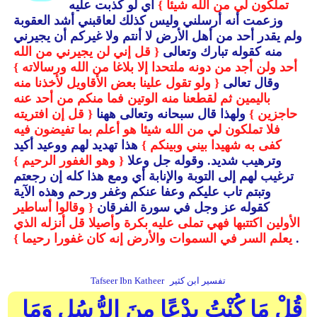
تملكون لي من الله شيئا }
أي لو كذبت عليه
وزعمت أنه أرسلني وليس كذلك لعاقبني أشد العقوبة
ولم يقدر أحد من أهل الأرض لا أنتم ولا غيركم أن يجيرني
منه كقوله تبارك وتعالى
{ قل إني لن يجيرني من الله
أحد ولن أجد من دونه ملتحدا إلا بلاغا من الله ورسالاته }
وقال تعالى
{ ولو تقول علينا بعض الأقاويل لأخذنا منه
باليمين ثم لقطعنا منه الوتين فما منكم من أحد عنه
حاجزين }
ولهذا قال سبحانه وتعالى ههنا
{ قل إن افتريته
فلا تملكون لي من الله شيئا هو أعلم بما تفيضون فيه
كفى به شهيدا بيني وبينكم }
هذا تهديد لهم ووعيد أكيد
وترهيب شديد.
وقوله جل وعلا
{ وهو الغفور الرحيم }
ترغيب لهم إلى التوبة والإنابة أي ومع هذا كله إن رجعتم
وتبتم تاب عليكم وعفا عنكم وغفر ورحم وهذه الآية
كقوله عز وجل في سورة الفرقان
{ وقالوا أساطير
الأولين اكتتبها فهي تملى عليه بكرة وأصيلا قل أنزله الذي
.
يعلم السر في السموات والأرض إنه كان غفورا رحيما }
تفسير ابن كثير
Tafseer Ibn Katheer
قُلْ مَا كُنْتُ بِدْعًا مِنَ الرُّسُلِ وَمَا