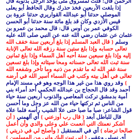
الرحمن قال: قلت لمسروق متى يؤخذ الرجل بذنوبه قال
إذا بلغت الأربعين فخذ حذرك وقال الحافظ أبو يعلى
الموصلي حدثنا أبو عبدالله القواريري حدثنا عروة بن
قيس الأزدي وكان قد بلغ مائة سنة حدثنا أبو الحسن
الكوفي عمر بن أوس قال: قال محمد بن عمرو بن
عثمان عن عثمان رضي الله عنه عن النبي صلى الله عليه
وسلم
{ قال العبد المسلم إذا بلغ أربعين سنة خفف الله
تعالى حسابه وإذا بلغ ستين سنة رزقه الله تعالى الإنابة
إليه وإذا بلغ سبعين سنة أحبه أهل السماء وإذا بلغ ثمانين
سنة ثبت الله تعالى حسناته ومحا سيئاته وإذا بلغ تسعين
سنة غفر الله له ما تقدم من ذنبه وما تأخر وشفعه الله
تعالى في أهل بيته وكتب في السماء أسير الله في أرضه
}
وقد روي هذا من غير هذا الوجه وهو في مسند الإمام
أحمد وقد قال الحجاج بن عبدالله الحكمي أحد أمراء بني
أمية بدمشق تركت المعاصي والذنوب أربعين سنة حياء
من الناس ثم تركتها حياء من الله عز وجل وما أحسن
قول الشاعر: صبا ما صبا حتى علا الشيب رأسه فلما علاه
قال للباطل أبعد
{ قال رب أوزعني }
أي ألهمني
{ أن
أشكر نعمتك التي أنعمت علي وعلى والدي وأن أعمل
صالحا ترضاه }
أي في المستقبل
{ وأصلح لي في ذريتي }
أي نسلي وعقبي
{ إني تبت إليك وإني من المسلمين }