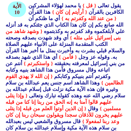
يقول تعالى
{ قل }
يا محمد لهؤلاء المشركين
الأية
الكافرين بالقرآن
{ أرأيتم إن كان }
هذا القرآن
10
{ من عند الله وكفرتم به }
أي ما ظنكم أن
الله صانع بكم إن كان هذا الكتاب الذي جئتكم به قد أنزله
علي لأبلغكموه وقد كفرتم به وكذبتموه
{ وشهد شاهد من
بنى إسرائيل على مثله }
أي وقد شهدت بصدقه وصحته
الكتب المتقدمة المنزلة على الأنبياء عليهم الصلاة
والسلام قبلي بشرت به وأخبرت بمثل ما أخبر هذا القرآن
به.
وقوله عز وجل
{ فآمن }
أي هذا الذي شهد بصدقه
من بني إسرائيل لمعرفته بحقيقته
{ واستكبرتم }
أنتم عن
اتباعه وقال مسروق فآمن هذا الشاهد بنبيه وكتابه
وكفرتم أنتم بنبيكم وكتابكم
{ إن الله لا يهدي القوم
الظالمين }
وهذا الشاهد اسم جنس يعم عبدالله بن سلام
وغيره فإن هذه الآية مكية نزلت قبل إسلام عبدالله بن
سلام رضي الله عنه وهذه كقوله تبارك وتعالى
{ وإذا يتلى
عليهم قالوا آمنا به إنه الحق من ربنا إنا كنا من قبله
مسلمين }
وقال
{ إن الذين أوتوا العلم من قبله إذا يتلى
عليهم يخرون للأذقان سجدا ويقولون سبحان ربنا إن كان
وعد ربنا لمفعولا }
قال مسروق والشعبي ليس بعبدالله
بن سلام هذه الآية مكية وإسلام عبدالله بن سلام كان