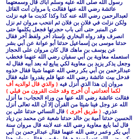
رسول الله صلى الله عليه وسلم أباك قال وسمعتهما
عائشة رضي الله عنها فقالت يا مروان أنت القائل
لعبدالرحمن رضي الله عنه كذا وكذا كذبت ما فيه نزلت
ولكن نزلت في فلان بن فلان ثم انتحب مروان ثم نزل
عن المنبر حتى أتى باب حجرتها فجعل يكلمها حتى
انصرف وقد رواه البخاري بإسناد آخر ولفظ آخر فقال
حدثنا موسى بن إسماعيل حدثنا أبو عوانة عن أبي بشر
عن يوسف بن ماهك قال كان مروان على الحجاز
استعمله معاوية بن أبي سفيان رضي الله عنهما فخطب
وجعل يذكر يزيد بن معاوية لكي يبايع له بعد أبيه فقال له
عبدالرحمن بن أبي بكر رضي الله عنهما شيئا فقال خذوه
فدخل بيت عائشة رضي الله عنها فلم يقدروا عليه فقال
مروان إن هذا الذي أنزل فيه
{ والذي قال لوالديه أف
لكما أتعدانني أن أخرج وقد خلت القرون من قبلي }
فقالت عائشة رضي الله عنها من وراء الحجاب: ما أنزل
الله عز وجل فينا شيئا من القرآن إلا أن الله تعالى أنزل
عذري.
{ طريق أخرى }
قال النسائي حدثنا علي بن
الحسين حدثنا أمية بن خالد حدثنا شعبة عن محمد بن زياد
قال لما بايع معاوية رضي الله عنه لابنه قال مروان سنة
أبي بكر وعمر رضي الله عنهما فقال عبدالرحمن بن أبي
بكر رضي الله عنهما سنة هرقل وقيصر فقال مروان هذا