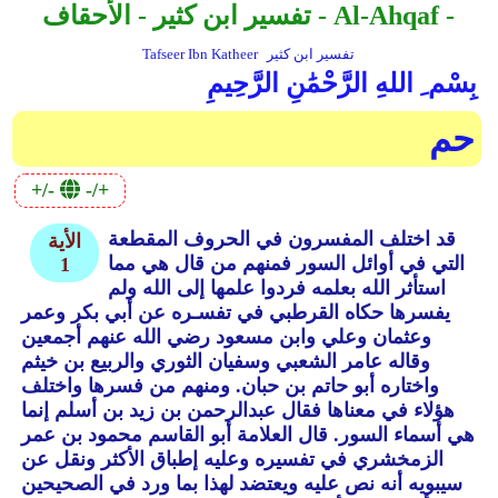
تفسير ابن كثير - الأحقاف - Al-Ahqaf -
تفسير ابن كثير
Tafseer Ibn Katheer
بِسْم ِ اللهِ الرَّحْمَٰنِ الرَّحِيمِ
حم
+/-
-/+
قد اختلف المفسرون في الحروف المقطعة
الأية
التي في أوائل السور فمنهم من قال هي مما
1
استأثر الله بعلمه فردوا علمها إلى الله ولم
يفسرها حكاه القرطبي في تفسـره عن أبي بكر وعمر
وعثمان وعلي وابن مسعود رضي الله عنهم أجمعين
وقاله عامر الشعبي وسفيان الثوري والربيع بن خيثم
واختاره أبو حاتم بن حبان.
ومنهم من فسرها واختلف
هؤلاء في معناها فقال عبدالرحمن بن زيد بن أسلم إنما
هي أسماء السور.
قال العلامة أبو القاسم محمود بن عمر
الزمخشري في تفسيره وعليه إطباق الأكثر ونقل عن
سيبويه أنه نص عليه ويعتضد لهذا بما ورد في الصحيحين