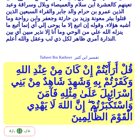
تعينهم كالعشرة ابن سلام والعميصاء وبلال وسراقة وعبد
الذين عمرو بن حرام والد جابر والقراء السبعين الذين
قتلوا ببئر معونة وزيد بن حارثة وجعفر وابن رواحة وما
أشبه هؤلاء.
وقوله إن اتبع إلا ما يوحى إلي أي إنما أتبع ما
ينزله الله علي من الوحي وما أنا إلا نذير مبين أي بين
النذارة أمري ظاهر لكل ذي لب وعقل والله أعلم.
تفسير ابن كثير
Tafseer Ibn Katheer
قُلْ أَرَأَيْتُمْ إِنْ كَانَ مِنْ عِنْدِ اللهِ
وَكَفَرْتُمْ بِهِ وَشَهِدَ شَاهِدٌ مِنْ بَنِي
إِسْرَائِيلَ عَلَىٰ مِثْلِهِ فَآمَنَ
وَاسْتَكْبَرْتُمْ ۖ إِنَّ اللهَ لَا يَهْدِي
الْقَوْمَ الظَّالِمِينَ
+/-
-/+