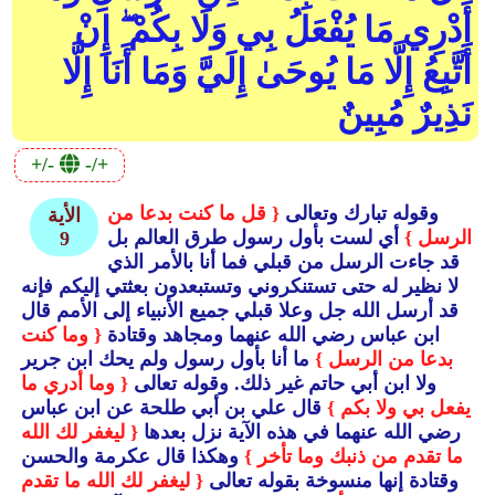
أَدْرِي مَا يُفْعَلُ بِي وَلَا بِكُمْ ۖ إِنْ
أَتَّبِعُ إِلَّا مَا يُوحَىٰ إِلَيَّ وَمَا أَنَا إِلَّا
نَذِيرٌ مُبِينٌ
+/-
-/+
وقوله تبارك وتعالى
{ قل ما كنت بدعا من
الأية
الرسل }
أي لست بأول رسول طرق العالم بل
9
قد جاءت الرسل من قبلي فما أنا بالأمر الذي
لا نظير له حتى تستنكروني وتستبعدون بعثتي إليكم فإنه
قد أرسل الله جل وعلا قبلي جميع الأنبياء إلى الأمم قال
ابن عباس رضي الله عنهما ومجاهد وقتادة
{ وما كنت
بدعا من الرسل }
ما أنا بأول رسول ولم يحك ابن جرير
ولا ابن أبي حاتم غير ذلك.
وقوله تعالى
{ وما أدري ما
يفعل بي ولا بكم }
قال علي بن أبي طلحة عن ابن عباس
رضي الله عنهما في هذه الآية نزل بعدها
{ ليغفر لك الله
ما تقدم من ذنبك وما تأخر }
وهكذا قال عكرمة والحسن
وقتادة إنها منسوخة بقوله تعالى
{ ليغفر لك الله ما تقدم