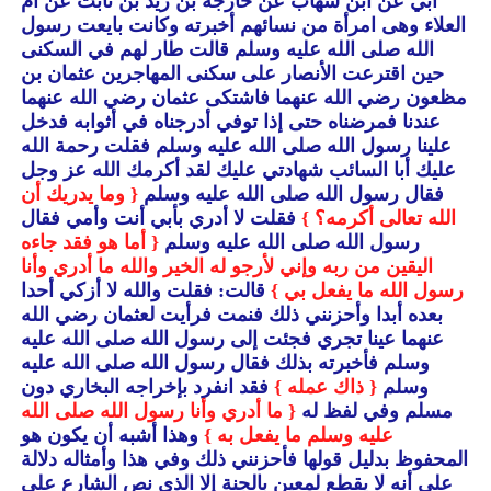
أبي عن ابن شهاب عن خارجة بن زيد بن ثابت عن أم
العلاء وهى امرأة من نسائهم أخبرته وكانت بايعت رسول
الله صلى الله عليه وسلم قالت طار لهم في السكنى
حين اقترعت الأنصار على سكنى المهاجرين عثمان بن
مظعون رضي الله عنهما فاشتكى عثمان رضي الله عنهما
عندنا فمرضناه حتى إذا توفي أدرجناه في أثوابه فدخل
علينا رسول الله صلى الله عليه وسلم فقلت رحمة الله
عليك أبا السائب شهادتي عليك لقد أكرمك الله عز وجل
فقال رسول الله صلى الله عليه وسلم
{ وما يدريك أن
الله تعالى أكرمه؟ }
فقلت لا أدري بأبي أنت وأمي فقال
رسول الله صلى الله عليه وسلم
{ أما هو فقد جاءه
اليقين من ربه وإني لأرجو له الخير والله ما أدري وأنا
رسول الله ما يفعل بي }
قالت: فقلت والله لا أزكي أحدا
بعده أبدا وأحزنني ذلك فنمت فرأيت لعثمان رضي الله
عنهما عينا تجري فجئت إلى رسول الله صلى الله عليه
وسلم فأخبرته بذلك فقال رسول الله صلى الله عليه
وسلم
{ ذاك عمله }
فقد انفرد بإخراجه البخاري دون
مسلم وفي لفظ له
{ ما أدري وأنا رسول الله صلى الله
عليه وسلم ما يفعل به }
وهذا أشبه أن يكون هو
المحفوظ بدليل قولها فأحزنني ذلك وفي هذا وأمثاله دلالة
على أنه لا يقطع لمعين بالجنة إلا الذي نص الشارع على