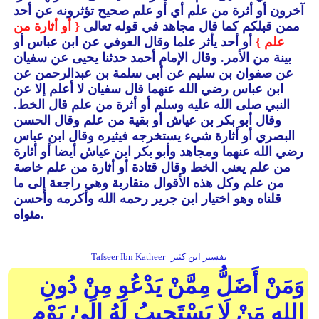
آخرون أو أثرة من علم أي أو علم صحيح تؤثرونه عن أحد
ممن قبلكم كما قال مجاهد في قوله تعالى
{ أو أثارة من
علم }
أو أحد يأثر علما وقال العوفي عن ابن عباس أو
بينة من الأمر.
وقال الإمام أحمد حدثنا يحيى عن سفيان
عن صفوان بن سليم عن أبي سلمة بن عبدالرحمن عن
ابن عباس رضي الله عنهما قال سفيان لا أعلم إلا عن
النبي صلى الله عليه وسلم أو أثرة من علم قال الخط.
وقال أبو بكر بن عياش أو بقية من علم وقال الحسن
البصري أو أثارة شيء يستخرجه فيثيره وقال ابن عباس
رضي الله عنهما ومجاهد وأبو بكر ابن عياش أيضا أو أثارة
من علم يعني الخط وقال قتادة أو أثارة من علم خاصة
من علم وكل هذه الأقوال متقاربة وهي راجعة إلى ما
قلناه وهو اختيار ابن جرير رحمه الله وأكرمه وأحسن
مثواه.
تفسير ابن كثير
Tafseer Ibn Katheer
وَمَنْ أَضَلُّ مِمَّنْ يَدْعُو مِنْ دُونِ
اللهِ مَنْ لَا يَسْتَجِيبُ لَهُ إِلَىٰ يَوْمِ