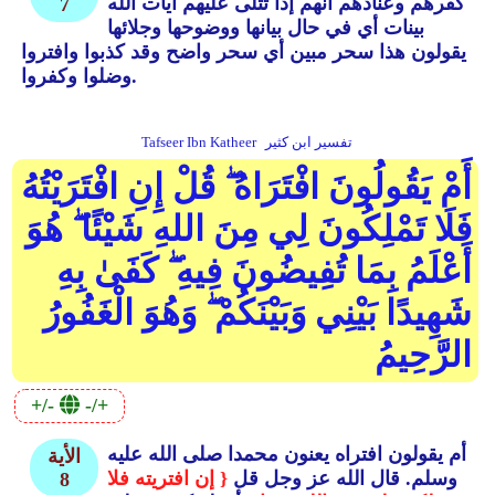
كفرهم وعنادهم أنهم إذا تتلى عليهم آيات الله
7
بينات أي في حال بيانها ووضوحها وجلائها
يقولون هذا سحر مبين أي سحر واضح وقد كذبوا وافتروا
وضلوا وكفروا.
تفسير ابن كثير
Tafseer Ibn Katheer
أَمْ يَقُولُونَ افْتَرَاهُ ۖ قُلْ إِنِ افْتَرَيْتُهُ
فَلَا تَمْلِكُونَ لِي مِنَ اللهِ شَيْئًا ۖ هُوَ
أَعْلَمُ بِمَا تُفِيضُونَ فِيهِ ۖ كَفَىٰ بِهِ
شَهِيدًا بَيْنِي وَبَيْنَكُمْ ۖ وَهُوَ الْغَفُورُ
الرَّحِيمُ
+/-
-/+
أم يقولون افتراه يعنون محمدا صلى الله عليه
الأية
وسلم.
قال الله عز وجل قل
{ إن افتريته فلا
8