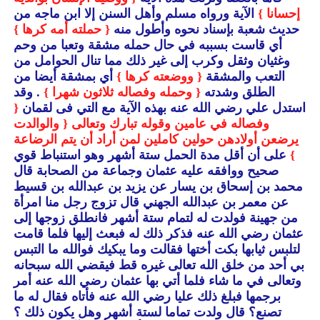
إحسانا }
الآية ورواه مسلم وأهل السنن إلا ابن ماجه من
حديث شعبة بإسناد نحوه وأطول منه
{ حملته أمه كرها }
أي قاست بسببه في حال حمله مشقة وتعبا من وحم
وغثيان وثقل وكرب إلى غير ذلك مما تنال الحوامل من
التعب والمشقة
{ ووضعته كرها }
أي بمشقة أيضا من
الطلق وشدته
{ وحمله وفصاله ثلاثون شهرا }
. وقد
استدل علي رضي الله عنه بهذه الآية مع التي فى لقمان
{
وفصاله في عامين وقوله تبارك وتعالى
{ والوالدت
يرضعن أولادهن حولين كاملين لمن أراد أن يتم الرضاعة
}
على أن أقل مدة الحمل ستة أشهر وهو استنباط قوي
صحيح ووافقه عليه عثمان وجماعة من الصحابة قال
محمد بن إسحاق بن يسار عن يزيد بن عبدالله بن قسيط
عن معمر بن عبدالله الجهني قال تزوج رجل منا امرأة
من جهينة فولدت له لتمام ستة أشهر فانطلق زوجها إلى
عثمان رضي الله عنه فذكر ذلك له فبعث إليها فلما قامت
لتلبس ثيابها بكت أختها فقالت وما يبكيك فوالله ما التبس
بي أحد من خلق الله تعالى غيره قط فيقضي الله سبحانه
وتعالى في ما شاء فلما أتي بها عثمان رضي الله عنه أمر
برجمها فبلغ ذلك عليا رضي الله عنه فأتاه فقال له ما
تصنع؟ قال ولدت تماما لستة أشهر وهل يكون ذلك ؟