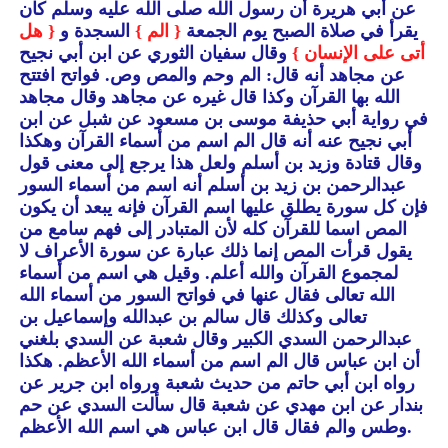
عن أبي هريرة أن رسول الله صلى الله عليه وسلم كان
يقرأ في صلاة الصبح يوم الجمعة
{ الم }
السجدة و
{ هل
أتى على الإنسان }
وقال سفيان الثوري عن ابن أبي نجيح
عن مجاهد أنه قال: الم وحم والمص وص.
فواتح افتتح
الله بها القرآن وكذا قال غيره عن مجاهد وقال مجاهد
في رواية أبي حذيفة موسى بن مسعود عن شبل عن ابن
أبي نجيح عنه أنه قال الم اسم من أسماء القرآن وهكذا
وقال قتادة وزيد بن أسلم ولعل هذا يرجع إلى معنى قول
عبدالرحمن بن زيد بن أسلم أنه اسم من أسماء السور
فإن كل سورة يطلق عليها اسم القرآن فإنه يبعد أن يكون
المص اسما للقرآن كله لأن المتبادر إلى فهم سامع من
يقول قرأت المص إنما ذلك عبارة عن سورة الأعراف لا
لمجموع القرآن والله أعلم.
وقيل هي اسم من أسماء
الله تعالى فقال عنها في فواتح السور من أسماء الله
تعالى وكذلك قال سالم بن عبدالله وإسماعيل بن
عبدالرحمن السدي الكبير وقال شعبة عن السدي بلغني
أن ابن عباس قال الم اسم من أسماء الله الأعظم.
هكذا
رواه ابن أبي حاتم من حديث شعبة ورواه ابن جرير عن
بندار عن ابن مهدي عن شعبة قال سألت السدي عن حم
وطس والم فقال قال ابن عباس هي اسم الله الأعظم.