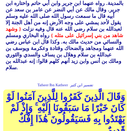
بالمدينة.
رواه عنهما ابن جرير وابن أبي حاتم واختاره ابن
جرير.
وقال مالك عن أبي النضر عن عامر بن سعد عن
أبيه قال ما سمعت رسول الله صلى الله عليه وسلم
يقول لأحد يمشي على وجه الأرض إنه من أهل الجنة إلا
لعبدالله بن سلام رضي الله عنه قال وفيه نزلت
{ وشهد
شاهد من بني إسرائيل على مثله }
رواه البخاري ومسلم
والنسائي من حديث مالك به.
وكذا قال ابن عباس رضي
الله عنهما ومجاهد والضحاك وقتادة وعكرمة ويوسف بن
عبدالله بن سلام وهلال بن يساف والسدي والثوري
ومالك بن أنس وابن زيد أنهم كلهم قالوا: إنه عبدالله بن
سلام.
تفسير ابن كثير
Tafseer Ibn Katheer
وَقَالَ الَّذِينَ كَفَرُوا لِلَّذِينَ آمَنُوا لَوْ
كَانَ خَيْرًا مَا سَبَقُونَا إِلَيْهِ ۚ وَإِذْ لَمْ
يَهْتَدُوا بِهِ فَسَيَقُولُونَ هَٰذَا إِفْكٌ
قَدِيمٌ