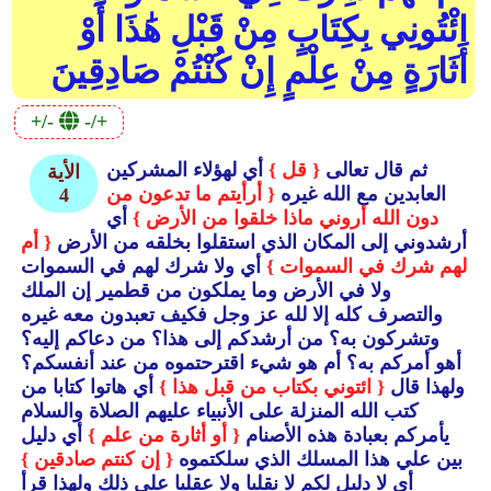
ائْتُونِي بِكِتَابٍ مِنْ قَبْلِ هَٰذَا أَوْ
أَثَارَةٍ مِنْ عِلْمٍ إِنْ كُنْتُمْ صَادِقِينَ
+/-
-/+
ثم قال تعالى
{ قل }
أي لهؤلاء المشركين
الأية
العابدين مع الله غيره
{ أرأيتم ما تدعون من
4
دون الله أروني ماذا خلقوا من الأرض }
أي
أرشدوني إلى المكان الذي استقلوا بخلقه من الأرض
{ أم
لهم شرك في السموات }
أي ولا شرك لهم في السموات
ولا في الأرض وما يملكون من قطمير إن الملك
والتصرف كله إلا لله عز وجل فكيف تعبدون معه غيره
وتشركون به؟ من أرشدكم إلى هذا؟ من دعاكم إليه؟
أهو أمركم به؟ أم هو شيء اقترحتموه من عند أنفسكم؟
ولهذا قال
{ ائتوني بكتاب من قبل هذا }
أي هاتوا كتابا من
كتب الله المنزلة على الأنبياء عليهم الصلاة والسلام
يأمركم بعبادة هذه الأصنام
{ أو أثارة من علم }
أي دليل
بين علي هذا المسلك الذي سلكتموه
{ إن كنتم صادقين }
أي لا دليل لكم لا نقليا ولا عقليا على ذلك ولهذا قرأ