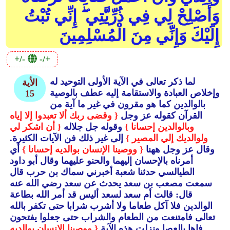
وَأَصْلِحْ لِي فِي ذُرِّيَّتِي ۖ إِنِّي تُبْتُ
إِلَيْكَ وَإِنِّي مِنَ الْمُسْلِمِينَ
+/-
-/+
لما ذكر تعالى في الآية الأولى التوحيد له
الأية
وإخلاص العبادة والاستقامة إليه عطف بالوصية
15
بالوالدين كما هو مقرون في غير ما آية من
القرآن كقوله عز وجل
{ وقضى ربك ألا تعبدوا إلا إياه
وبالوالدين إحسانا }
وقوله جل جلاله
{ أن اشكر لي
ولوالديك إلي المصير }
إلى غير ذلك فن الآيات الكثيرة.
وقال عز وجل ههنا
{ ووصينا الإنسان بوالديه إحسانا }
أي
أمرناه بالإحسان إليهما والحنو عليهما وقال أبو داود
الطيالسي حدثنا شعبة أخبرني سماك بن حرب قال
سمعت مصعب بن سعد يحدث عن سعد رضي الله عنه
قال: قالت أم سعد لسعد أليس قد أمر الله بطاعة
الوالدين فلا آكل طعاما ولا أشرب شرابا حتى تكفر بالله
تعالى فامتنعت من الطعام والشراب حتى جعلوا يفتحون
فاها بالعصا ونزلت هذه الآية
{ ووصينا الإنسان بوالديه