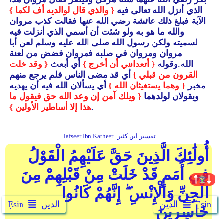
الذي أنزل الله تعالى فيه
{ والذي قال لوالديه أف لكما }
الآية فبلغ ذلك عائشة رضي الله عنها فقالت كذب مروان
والله ما هو به ولو شئت أن أسمي الذي أنزلت فيه
لسميته ولكن رسول الله صلى الله عليه وسلم لعن أبا
مروان ومروان في صلبه فمروان فضض من لعنة
الله.وقوله
{ أتعدانني أن أخرج }
أي أبعث
{ وقد خلت
القرون من قبلي }
أي قد مضى الناس فلم يرجع منهم
مخبر
{ وهما يستغيثان الله }
أي يسألان الله فيه أن يهديه
ويقولان لولدهما
{ ويلك آمن إن وعد الله حق فيقول ما
.
هذا إلا أساطير الأولين }
تفسير ابن كثير
Tafseer Ibn Katheer
أُولَٰئِكَ الَّذِينَ حَقَّ عَلَيْهِمُ الْقَوْلُ
فِي أُمَمٍ قَدْ خَلَتْ مِنْ قَبْلِهِمْ مِنَ
الْجِنِّ وَالْإِنْسِ ۖ إِنَّهُمْ كَانُوا
Ẹsin
الدين
الدين
Ẹsin
خَاسِرِينَ