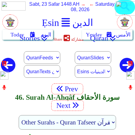
Sabt, 23 Safar 1448 AH
→ ←
Saturday, August
08, 2026
الدين
Ẹsin
الأمس
Yẹsday
اليوم
Today
Stories
Quran
مشاركة
Share
Prev
46. Surah Al-Ahqâf سورة الأحقاف
Next