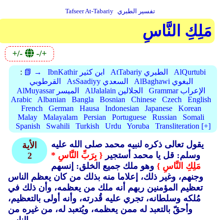
تفسير الطبري
Tafseer At-Tabariy
مَلِكِ النَّاسِ
+/-
-/+
AlQurtubi
AtTabariy الطبري
IbnKathir ابن كثير
📗 →
:
AlBaghawi البغوي
AsSaadiyy السعدي
القرطوبي
Grammar الإعراب
AlJalalain الجلالين
AlMuyassar الميسر
Arabic
Albanian
Bangla
Bosnian
Chinese
Czech
English
French
German
Hausa
Indonesian
Japanese
Korean
Malay
Malayalam
Persian
Portuguese
Russian
Somali
Spanish
Swahili
Turkish
Urdu
Yoruba
Transliteration [+]
يقول تعالى ذكره لنبيه محمد صلى الله عليه
الأية
وسلم: قل يا محمد أستجير
{ بِرَبِّ النَّاسِ *
2
مَلِكِ النَّاسِ }
وهو ملك جميع الخلق: إنسهم
وجنهم، وغير ذلك، إعلاما منه بذلك من كان يعظم الناس
تعظيم المؤمنين ربهم أنه ملك من يعظمه، وأن ذلك في
مُلكه وسلطانه، تجري عليه قُدرته، وأنه أولى بالتعظيم،
وأحقّ بالتعبد له ممن يعظمه، ويُتعبد له، من غيره من