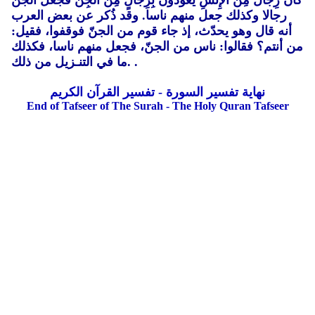
كَانَ رِجَالٌ مِنَ الإِنْسِ يَعُوذُونَ بِرِجَالٍ مِنَ الْجِنِّ فجعل الجنّ
رجالا وكذلك جعل منهم ناسا. وقد ذُكر عن بعض العرب
أنه قال وهو يحدّث، إذ جاء قوم من الجنّ فوقفوا، فقيل:
من أنتم؟ فقالوا: ناس من الجنّ، فجعل منهم ناسا، فكذلك
ما في التنـزيل من ذلك. .
نهاية تفسير السورة - تفسير القرآن الكريم
End of Tafseer of The Surah - The Holy Quran Tafseer