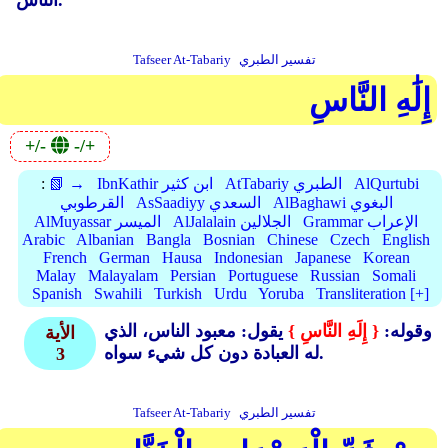
الناس.
تفسير الطبري
Tafseer At-Tabariy
إِلَٰهِ النَّاسِ
+/-
-/+
AlQurtubi
AtTabariy الطبري
IbnKathir ابن كثير
📗 →
:
AlBaghawi البغوي
AsSaadiyy السعدي
القرطوبي
Grammar الإعراب
AlJalalain الجلالين
AlMuyassar الميسر
Arabic
Albanian
Bangla
Bosnian
Chinese
Czech
English
French
German
Hausa
Indonesian
Japanese
Korean
Malay
Malayalam
Persian
Portuguese
Russian
Somali
Spanish
Swahili
Turkish
Urdu
Yoruba
Transliteration [+]
وقوله:
{ إِلَهِ النَّاسِ }
يقول: معبود الناس، الذي
الأية
له العبادة دون كل شيء سواه.
3
تفسير الطبري
Tafseer At-Tabariy