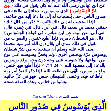
شيطان الجنّ يوسوس ولا تراه، وهذا يُعاينك معاينة . ورُوي
عن ابن عباس رضى الله عنه أنه كان يقول في ذلك
{ مِنْ
شَرِّ الْوَسْوَاسِ }
الذي يوسوس بالدعاء إلى طاعته في
صدور الناس، حتى يُستجاب له إلى ما دعا إليه من طاعته،
فإذا استجيب له إلى ذلك خَنَس. * ذكر من قال ذلك:
حدثني محمد بن سعد، قال: ثني أبي، قال: ثني عمي، قال:
ثني أبي، عن أبيه، عن ابن عباس، في قوله ( الْوَسْوَاسِ }
قال: هو الشيطان يأمره، فإذا أطيع خنس . والصواب من
القول في ذلك عندي أن يقال: إن الله أمر نبيه محمدا
صلى الله عليه وسلم أن يستعيذ به من شرّ شيطان
يوسوس مرّة ويخنس أخرى، ولم يخصَّ وسوسته على نوع
من أنواعها، ولا خنوسه على وجه دون وجه، وقد يوسوس
بالدعاء إلى معصية الله، < 24-711 > فإذا أطيع فيها خَنَس،
وقد يوسوس بالنَّهْي عن طاعة الله فإذا ذكر العبدُ أمر ربه
فأطاعه فيه، وعصى الشيطان خنس، فهو في كلّ حالتيه
وَسْواس خَناس، وهذه الصفة صفته.
تفسير الطبري
Tafseer At-Tabariy
الَّذِي يُوَسْوِسُ فِي صُدُورِ النَّاسِ