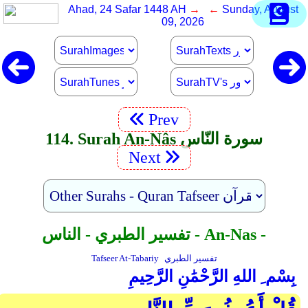
Ahad, 24 Safar 1448 AH
→ ←
Sunday, August
09, 2026
Prev
114. Surah An-Nâs سورة النّاس
Next
تفسير الطبري - الناس - An-Nas -
تفسير الطبري
Tafseer At-Tabariy
بِسْم ِ اللهِ الرَّحْمَٰنِ الرَّحِيمِ