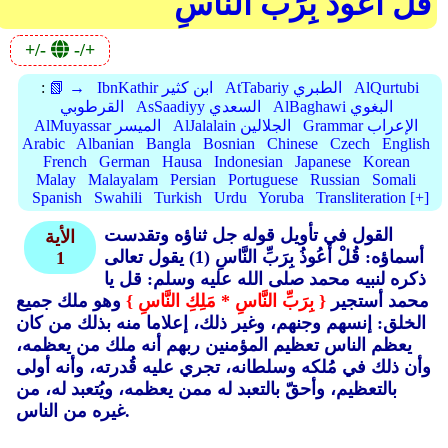
قُلْ أَعُوذُ بِرَبِّ النَّاسِ
+/-
-/+
AlQurtubi
AtTabariy الطبري
IbnKathir ابن كثير
📗 →
:
AlBaghawi البغوي
AsSaadiyy السعدي
القرطوبي
Grammar الإعراب
AlJalalain الجلالين
AlMuyassar الميسر
Arabic
Albanian
Bangla
Bosnian
Chinese
Czech
English
French
German
Hausa
Indonesian
Japanese
Korean
Malay
Malayalam
Persian
Portuguese
Russian
Somali
Spanish
Swahili
Turkish
Urdu
Yoruba
Transliteration [+]
القول في تأويل قوله جل ثناؤه وتقدست
الأية
أسماؤه: قُلْ أَعُوذُ بِرَبِّ النَّاسِ (1) يقول تعالى
1
ذكره لنبيه محمد صلى الله عليه وسلم: قل يا
محمد أستجير
{ بِرَبِّ النَّاسِ * مَلِكِ النَّاسِ }
وهو ملك جميع
الخلق: إنسهم وجنهم، وغير ذلك، إعلاما منه بذلك من كان
يعظم الناس تعظيم المؤمنين ربهم أنه ملك من يعظمه،
وأن ذلك في مُلكه وسلطانه، تجري عليه قُدرته، وأنه أولى
بالتعظيم، وأحقّ بالتعبد له ممن يعظمه، ويُتعبد له، من
غيره من الناس.