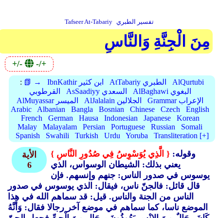
تفسير الطبري
Tafseer At-Tabariy
مِنَ الْجِنَّةِ وَالنَّاسِ
+/-
-/+
AlQurtubi
AtTabariy الطبري
IbnKathir ابن كثير
📗 →
:
AlBaghawi البغوي
AsSaadiyy السعدي
القرطوبي
Grammar الإعراب
AlJalalain الجلالين
AlMuyassar الميسر
Arabic
Albanian
Bangla
Bosnian
Chinese
Czech
English
French
German
Hausa
Indonesian
Japanese
Korean
Malay
Malayalam
Persian
Portuguese
Russian
Somali
Spanish
Swahili
Turkish
Urdu
Yoruba
Transliteration [+]
وقوله:
{ الَّذِي يُوَسْوِسُ فِي صُدُورِ النَّاسِ }
الأية
يعني بذلك: الشيطان الوسواس، الذي
6
يوسوس في صدور الناس: جنهم وإنسهم. فإن
قال قائل: فالجنّ ناس، فيقال: الذي يوسوس في صدور
الناس من الجنة والناس. قيل: قد سماهم الله في هذا
الموضع ناسا، كما سماهم في موضع آخر رجالا فقال: وَأَنَّهُ