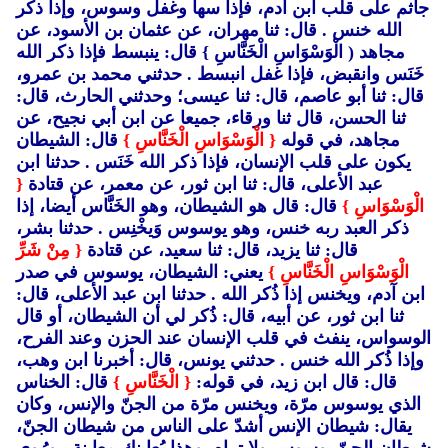
جاثم على قلب ابن آدم، فإذا سها وغفل وسوس، وإذا ذكر
الله خنس . قال: ثنا مهران، عن عثمان بن الأسود، عن
مجاهد ( الْوَسْوَاسِ الْخَنَّاسِ }
قال: ينبسط فإذا ذكر الله
خَنَس وانقبض، فإذا غفل انبسط . حدثني محمد بن عمرو،
قال: ثنا أبو عاصم، قال: ثنا عيسى؛ وحدثني الحارث، قال:
ثنا الحسن، قال ثنا ورقاء، جميعا عن ابن أبي نجيح، عن
مجاهد، في قوله
{ الْوَسْوَاسِ الْخَنَّاسِ }
قال: الشيطان
يكون على قلب الإنسان، فإذا ذكر الله خَنَس . حدثنا ابن
عبد الأعلى، قال: ثنا ابن ثور، عن معمر، عن قتادة
{
الْوَسْوَاسِ }
قال: قال هو الشيطان، وهو الخَنَّاس أيضا، إذا
ذكر العبد ربه خنس، وهو يوسوس وَيخْنِس . حدثنا بشر،
قال: ثنا يزيد، قال: ثنا سعيد، عن قتادة
{ مِنْ شَرِّ
الْوَسْوَاسِ الْخَنَّاسِ }
يعني: الشيطان، يوسوس في صدر
ابن آدم، ويخنس إذا ذُكر الله . حدثنا ابن عبد الأعلى، قال:
ثنا ابن ثور، عن أبيه، قال: ذُكر لي أن الشيطان، أو قال
الوسواس، ينفث في قلب الإنسان عند الحزن وعند الفرح،
وإذا ذُكر الله خنس . حدثني يونس، قال: أخبرنا ابن وهب،
قال: قال ابن زيد، في قوله:
{ الْخَنَّاسِ }
قال: الخناس
الذي يوسوس مرّة، ويخنس مرّة من الجنّ والإنس، وكان
يقال: شيطان الإنس أشدّ على الناس من شيطان الجنّ،