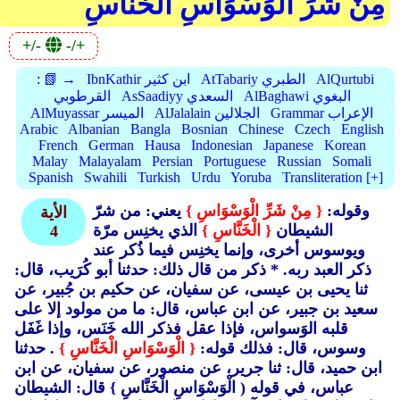
مِنْ شَرِّ الْوَسْوَاسِ الْخَنَّاسِ
+/-
-/+
AlQurtubi
AtTabariy الطبري
IbnKathir ابن كثير
📗 →
:
AlBaghawi البغوي
AsSaadiyy السعدي
القرطوبي
Grammar الإعراب
AlJalalain الجلالين
AlMuyassar الميسر
Arabic
Albanian
Bangla
Bosnian
Chinese
Czech
English
French
German
Hausa
Indonesian
Japanese
Korean
Malay
Malayalam
Persian
Portuguese
Russian
Somali
Spanish
Swahili
Turkish
Urdu
Yoruba
Transliteration [+]
وقوله:
{ مِنْ شَرِّ الْوَسْوَاسِ }
يعني: من شرّ
الأية
الشيطان
{ الْخَنَّاسِ }
الذي يخنِس مرّة
4
ويوسوس أخرى، وإنما يخنِس فيما ذُكر عند
ذكر العبد ربه. * ذكر من قال ذلك: حدثنا أبو كُرَيب، قال:
ثنا يحيى بن عيسى، عن سفيان، عن حكيم بن جُبير، عن
سعيد بن جبير، عن ابن عباس، قال: ما من مولود إلا على
قلبه الوَسواس، فإذا عقل فذكر الله خَنَس، وإذا غَفَل
وسوس، قال: فذلك قوله:
{ الْوَسْوَاسِ الْخَنَّاسِ }
. حدثنا
ابن حميد، قال: ثنا جرير، عن منصور، عن سفيان، عن ابن
عباس، في قوله ( الْوَسْوَاسِ الْخَنَّاسِ }
قال: الشيطان