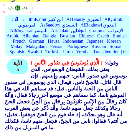
+/-
-/+
AlQurtubi
AtTabariy الطبري
IbnKathir ابن كثير
📗 →
:
AlBaghawi البغوي
AsSaadiyy السعدي
القرطوبي
Grammar الإعراب
AlJalalain الجلالين
AlMuyassar الميسر
Arabic
Albanian
Bangla
Bosnian
Chinese
Czech
English
French
German
Hausa
Indonesian
Japanese
Korean
Malay
Malayalam
Persian
Portuguese
Russian
Somali
Spanish
Swahili
Turkish
Urdu
Yoruba
Transliteration [+]
وقوله:
{ الَّذِي يُوَسْوِسُ فِي صُدُورِ النَّاسِ }
الأية
يعني بذلك: الشيطان الوسواس، الذي
5
يوسوس في صدور الناس: جنهم وإنسهم. فإن
قال قائل: فالجنّ ناس، فيقال: الذي يوسوس في صدور
الناس من الجنة والناس. قيل: قد سماهم الله في هذا
الموضع ناسا، كما سماهم في موضع آخر رجالا فقال: وَأَنَّهُ
كَانَ رِجَالٌ مِنَ الإِنْسِ يَعُوذُونَ بِرِجَالٍ مِنَ الْجِنِّ فجعل الجنّ
رجالا وكذلك جعل منهم ناسا. وقد ذُكر عن بعض العرب
أنه قال وهو يحدّث، إذ جاء قوم من الجنّ فوقفوا، فقيل:
من أنتم؟ فقالوا: ناس من الجنّ، فجعل منهم ناسا، فكذلك
ما في التنـزيل من ذلك.