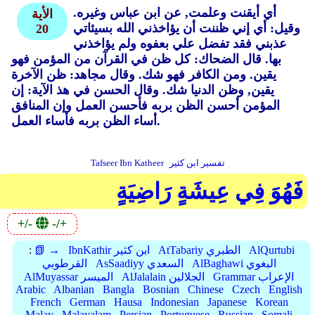
أي أيقنت وعلمت, عن ابن عباس وغيره.
الأية
وقيل: أي إني ظننت أن يؤاخذني الله بسيئاتي
20
عذبني فقد تفضل علي بعفوه ولم يؤاخذني
بها.
قال الضحاك: كل ظن في القرآن من المؤمن فهو
يقين.
ومن الكافر فهو شك.
وقال مجاهد: ظن الآخرة
يقين, وظن الدنيا شك.
وقال الحسن في هذ الآية: إن
المؤمن أحسن الظن بربه فأحسن العمل وإن المنافق
أساء الظن بربه فأساء العمل.
تفسير ابن كثير
Tafseer Ibn Katheer
فَهُوَ فِي عِيشَةٍ رَاضِيَةٍ
+/-
-/+
AlQurtubi
AtTabariy الطبري
IbnKathir ابن كثير
📗 →
:
AlBaghawi البغوي
AsSaadiyy السعدي
القرطوبي
Grammar الإعراب
AlJalalain الجلالين
AlMuyassar الميسر
Arabic
Albanian
Bangla
Bosnian
Chinese
Czech
English
French
German
Hausa
Indonesian
Japanese
Korean
Malay
Malayalam
Persian
Portuguese
Russian
Somali