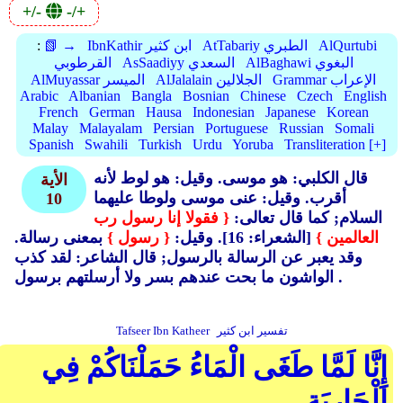
+/-
-/+
AlQurtubi
AtTabariy الطبري
IbnKathir ابن كثير
📗 →
:
AlBaghawi البغوي
AsSaadiyy السعدي
القرطوبي
Grammar الإعراب
AlJalalain الجلالين
AlMuyassar الميسر
Arabic
Albanian
Bangla
Bosnian
Chinese
Czech
English
French
German
Hausa
Indonesian
Japanese
Korean
Malay
Malayalam
Persian
Portuguese
Russian
Somali
Spanish
Swahili
Turkish
Urdu
Yoruba
Transliteration [+]
قال الكلبي: هو موسى.
وقيل: هو لوط لأنه
الأية
أقرب.
وقيل: عنى موسى ولوطا عليهما
10
السلام; كما قال تعالى:
{ فقولا إنا رسول رب
العالمين }
[الشعراء: 16]. وقيل:
{ رسول }
بمعنى رسالة.
وقد يعبر عن الرسالة بالرسول; قال الشاعر: لقد كذب
الواشون ما بحت عندهم بسر ولا أرسلتهم برسول .
تفسير ابن كثير
Tafseer Ibn Katheer
إِنَّا لَمَّا طَغَى الْمَاءُ حَمَلْنَاكُمْ فِي
الْجَارِيَةِ