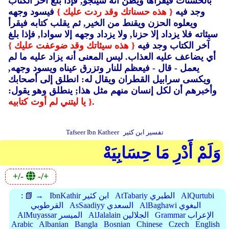
بالحسنات فيقرأها ويظن أنه سينجو, فإذا بلغ آخر الكتاب
وجد فيه
{ هذه حسناتك وقد ردت عليك }
فيسود وجهه
ويعلوه الحزن ويقنط من الخير, ثم يقلب كتابه فيقرأ
سيئاته فلا يزداد إلا حزنا, ولا يزداد وجهه إلا سوادا, فإذا بلغ
آخر الكتاب وجد فيه
{ هذه سيئاتك وقد ضوعفت عليك }
أي يضاعف عليه العذاب.
ليس المعنى أنه يزاد عليه ما لم
يعمل - قال - فيعظم للنار وتزرق عيناه ويسود وجهه,
ويكسى سرابيل القطران ويقال له: انطلق إلى أصحابك
وأخبرهم أن لكل إنسان منهم مثل هذا; ينطلق وهو يقول:
{ يا ليتني لم أوت كتابيه.
تفسير ابن كثير
Tafseer Ibn Katheer
وَلَمْ أَدْرِ مَا حِسَابِيَهْ
+/-
-/+
AlQurtubi
AtTabariy الطبري
IbnKathir ابن كثير
📗 →
:
AlBaghawi البغوي
AsSaadiyy السعدي
القرطوبي
Grammar الإعراب
AlJalalain الجلالين
AlMuyassar الميسر
Arabic
Albanian
Bangla
Bosnian
Chinese
Czech
English