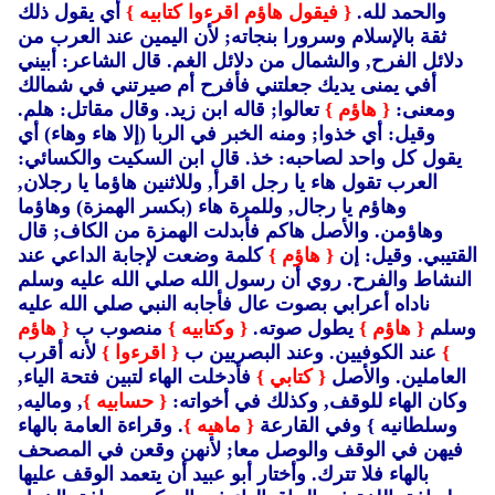
والحمد لله.
{ فيقول هاؤم اقرءوا كتابيه }
أي يقول ذلك
ثقة بالإسلام وسرورا بنجاته; لأن اليمين عند العرب من
دلائل الفرح, والشمال من دلائل الغم.
قال الشاعر: أبيني
أفي يمنى يديك جعلتني فأفرح أم صيرتني في شمالك
ومعنى:
{ هاؤم }
تعالوا; قاله ابن زيد.
وقال مقاتل: هلم.
وقيل: أي خذوا; ومنه الخبر في الربا (إلا هاء وهاء) أي
يقول كل واحد لصاحبه: خذ.
قال ابن السكيت والكسائي:
العرب تقول هاء يا رجل اقرأ, وللاثنين هاؤما يا رجلان,
وهاؤم يا رجال, وللمرة هاء (بكسر الهمزة) وهاؤما
وهاؤمن.
والأصل هاكم فأبدلت الهمزة من الكاف; قال
القتيبي.
وقيل: إن
{ هاؤم }
كلمة وضعت لإجابة الداعي عند
النشاط والفرح.
روي أن رسول الله صلي الله عليه وسلم
ناداه أعرابي بصوت عال فأجابه النبي صلي الله عليه
وسلم
{ هاؤم }
يطول صوته.
{ وكتابيه }
منصوب ب
{ هاؤم
}
عند الكوفيين.
وعند البصريين ب
{ اقرءوا }
لأنه أقرب
العاملين.
والأصل
{ كتابي }
فأدخلت الهاء لتبين فتحة الياء,
وكان الهاء للوقف, وكذلك في أخواته:
{ حسابيه }
, وماليه,
وسلطانيه }
وفي القارعة
{ ماهيه }
. وقراءة العامة بالهاء
فيهن في الوقف والوصل معا; لأنهن وقعن في المصحف
بالهاء فلا تترك.
وأختار أبو عبيد أن يتعمد الوقف عليها