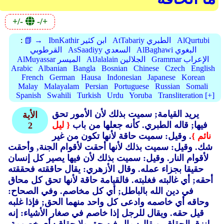
+/-
-/+
AlQurtubi
AtTabariy الطبري
IbnKathir ابن كثير
📗 →
:
AlBaghawi البغوي
AsSaadiyy السعدي
القرطوبي
Grammar الإعراب
AlJalalain الجلالين
AlMuyassar الميسر
Arabic
Albanian
Bangla
Bosnian
Chinese
Czech
English
French
German
Hausa
Indonesian
Japanese
Korean
Malay
Malayalam
Persian
Portuguese
Russian
Somali
Spanish
Swahili
Turkish
Urdu
Yoruba
Transliteration [+]
يريد القيامة; سميت بذلك لأن الأمور تحق
الأية
فيها; قاله الطبري.
كأنه جعلها من باب
{ ليل
2
نائم }
. وقيل: سميت حاقة لأنها تكون من غير
شك.
وقيل: سميت بذلك لأنها أحقت لأقوام الجنة, وأحقت
لأقوام النار.
وقيل: سميت بذلك لأن فيها يصير كل إنسان
حقيقا بجزاء عمله.
وقال الأزهري: يقال حاققته فحققته
أحقه; أي غالبته فغلبته.
فالقيامة حاقة لأنها تحق كل محاق
في دين الله بالباطل; أي كل مخاصم.
وفي الصحاح:
وحاقه أي خاصمه وادعى كل واحد منهما الحق; فإذا غلبه
قيل حقه.
ويقال للرجل إذا خاصم في صغار الأشياء: إنه