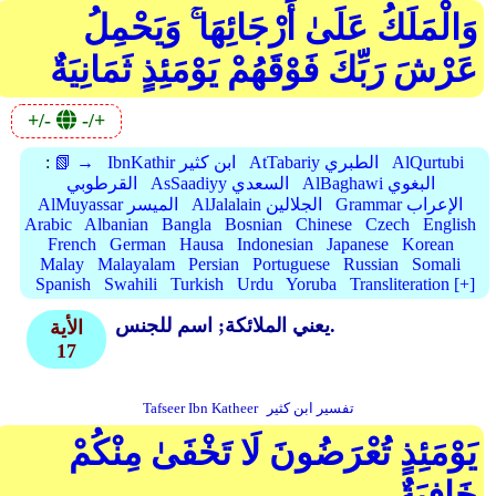
وَالْمَلَكُ عَلَىٰ أَرْجَائِهَا ۚ وَيَحْمِلُ
عَرْشَ رَبِّكَ فَوْقَهُمْ يَوْمَئِذٍ ثَمَانِيَةٌ
+/-
-/+
AlQurtubi
AtTabariy الطبري
IbnKathir ابن كثير
📗 →
:
AlBaghawi البغوي
AsSaadiyy السعدي
القرطوبي
Grammar الإعراب
AlJalalain الجلالين
AlMuyassar الميسر
Arabic
Albanian
Bangla
Bosnian
Chinese
Czech
English
French
German
Hausa
Indonesian
Japanese
Korean
Malay
Malayalam
Persian
Portuguese
Russian
Somali
Spanish
Swahili
Turkish
Urdu
Yoruba
Transliteration [+]
يعني الملائكة; اسم للجنس.
الأية
17
تفسير ابن كثير
Tafseer Ibn Katheer
يَوْمَئِذٍ تُعْرَضُونَ لَا تَخْفَىٰ مِنْكُمْ
خَافِيَةٌ