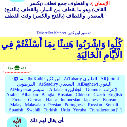
الإنسان }
. والقطوف جمع قطف (بكسر
القاف) وهو ما يقطف من الثمار.
والقطف (بالفتح)
والقطاف (بالفتح والكسر) وقت القطف.
المصدر.
تفسير ابن كثير
Tafseer Ibn Katheer
كُلُوا وَاشْرَبُوا هَنِيئًا بِمَا أَسْلَفْتُمْ فِي
الْأَيَّامِ الْخَالِيَةِ
+/-
-/+
AlQurtubi
AtTabariy الطبري
IbnKathir ابن كثير
📗 →
:
AlBaghawi البغوي
AsSaadiyy السعدي
القرطوبي
Grammar الإعراب
AlJalalain الجلالين
AlMuyassar الميسر
Arabic
Albanian
Bangla
Bosnian
Chinese
Czech
English
French
German
Hausa
Indonesian
Japanese
Korean
Malay
Malayalam
Persian
Portuguese
Russian
Somali
Spanish
Swahili
Turkish
Urdu
Yoruba
Transliteration [+]
أي يقال لهم ذلك.
الأية