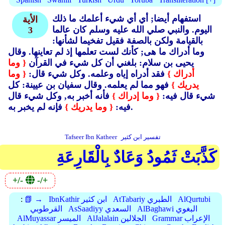
استفهام أيضا; أي أي شيء أعلمك ما ذلك
الأية
اليوم.
والنبي صلي الله عليه وسلم كان عالما
3
بالقيامة ولكن بالصفة فقيل تفخيما لشأنها:
وما أدراك ما هى; كأنك لست تعلمها إذ لم تعاينها.
وقال
يحيى بن سلام: بلغني أن كل شيء في القرآن
{ وما
أدراك }
فقد أدراه إياه وعلمه.
وكل شيء قال:
{ وما
يدريك }
فهو مما لم يعلمه.
وقال سفيان بن عيينة: كل
شيء قال فيه:
{ وما إدراك }
فأنه أخبر به, وكل شيء قال
فإنه لم يخبر به.
فيه:
{ وما يدريك }
تفسير ابن كثير
Tafseer Ibn Katheer
كَذَّبَتْ ثَمُودُ وَعَادٌ بِالْقَارِعَةِ
+/-
-/+
AlQurtubi
AtTabariy الطبري
IbnKathir ابن كثير
📗 →
:
AlBaghawi البغوي
AsSaadiyy السعدي
القرطوبي
Grammar الإعراب
AlJalalain الجلالين
AlMuyassar الميسر