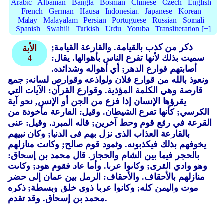
Arabic
Albanian
Bangla
Bosnian
Chinese
Czech
English
French
German
Hausa
Indonesian
Japanese
Korean
Malay
Malayalam
Persian
Portuguese
Russian
Somali
Spanish
Swahili
Turkish
Urdu
Yoruba
Transliteration [+]
ذكر من كذب بالقيامة.
والقارعة القيامة;
الأية
سميت بذلك لأنها تقرع الناس بأهوالها. يقال:
4
أصابتهم قوارع الدهر; أي أهواله وشدائده.
ونعوذ بالله من قوارع فلان ولواذعه وقوارص لسانه; جمع
قارصة وهي الكلمة المؤذية.
وقوارع القرآن: الآيات التي
يقرؤها الإنسان إذا فزع من الجن أو الإنس, نحو آية
الكرسي; كأنها تقرع الشيطان.
وقيل: القارعة مأخوذة من
القرعة في رفع قوم وحط آخرين; قاله المبرد.
وقيل: عنى
بالقارعة العذاب الذي نزل بهم في الدنيا; وكان نبيهم
يخوفهم بذلك فيكذبونه.
وثمود قوم صالح; وكانت منازلهم
بالحجر فيما بين الشام والحجاز.
قال محمد بن إسحاق:
وهو وادي القرى; وكانوا عربا.
وأما عاد فقوم هود; وكانت
منازلهم بالأحقاف.
والأحقاف: الرمل بين عمان إلى حضر
موت واليمن كله; وكانوا عربا ذوي خلق وبسطة; ذكره
وقد تقدم.
محمد بن إسحاق.