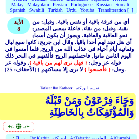
Malay
Malayalam
Persian
Portuguese
Russian
Somali
Spanish
Swahili
Turkish
Urdu
Yoruba
Transliteration [+]
أي من فرقة باقية أو نفس باقية.
وقيل: من
الأية
بقية.
وقيل: من بقاء.
فاعلة بمعنى المصدر;
8
نحو العاقبة والعافية.
ويجوز أن يكون أسما;
أي هل تجد لهم أحدا باقيا.
وقال ابن جريج: كانوا سبع ليال
وثمانية أيام أحياء في عذاب الله من الريح, فلما أمسوا في
اليوم الثامن ماتوا, فاحتملتهم الريح فألقتهم في البحر ذلك
قوله عز وجل:
{ فهل ترى لهم من باقية }
, وقوله عز
[الأحقاف: 25].
وجل:
{ فأصبحوا }
لا يرى إلا مساكنهم }
تفسير ابن كثير
Tafseer Ibn Katheer
وَجَاءَ فِرْعَوْنُ وَمَنْ قَبْلَهُ
وَالْمُؤْتَفِكَاتُ بِالْخَاطِئَةِ
+/-
-/+
AlQurtubi
AtTabariy الطبري
IbnKathir ابن كثير
📗 →
: