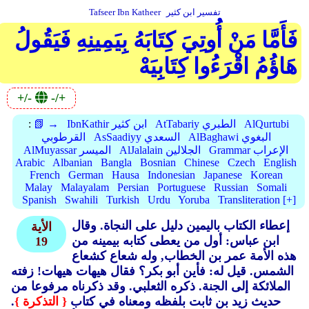
تفسير ابن كثير
Tafseer Ibn Katheer
فَأَمَّا مَنْ أُوتِيَ كِتَابَهُ بِيَمِينِهِ فَيَقُولُ
هَاؤُمُ اقْرَءُوا كِتَابِيَهْ
+/-
-/+
AlQurtubi
AtTabariy الطبري
IbnKathir ابن كثير
📗 →
:
AlBaghawi البغوي
AsSaadiyy السعدي
القرطوبي
Grammar الإعراب
AlJalalain الجلالين
AlMuyassar الميسر
Arabic
Albanian
Bangla
Bosnian
Chinese
Czech
English
French
German
Hausa
Indonesian
Japanese
Korean
Malay
Malayalam
Persian
Portuguese
Russian
Somali
Spanish
Swahili
Turkish
Urdu
Yoruba
Transliteration [+]
إعطاء الكتاب باليمين دليل على النجاة.
وقال
الأية
ابن عباس: أول من يعطى كتابه بيمينه من
19
هذه الأمة عمر بن الخطاب, وله شعاع كشعاع
الشمس.
قيل له: فأين أبو بكر؟ فقال هيهات هيهات! زفته
الملائكة إلى الجنة.
ذكره الثعلبي.
وقد ذكرناه مرفوعا من
حديث زيد بن ثابت بلفظه ومعناه في كتاب
{ التذكرة }
.