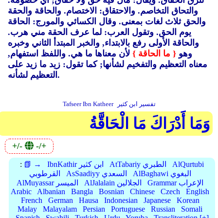
لنزق الحقاق.
ويقال: مال فيه حق ولا حقاق; أي خصومة.
والتحاق التخاصم. والاحتقاق: الاختصام.
والحاقة والحقة
والحق ثلاث لغات بمعنى.
وقال الكسائي والمورج: الحاقة
يوم الحق.
وتقول العرب: لما عرف الحقة مني هرب.
والحاقة الأولى رفع بالابتداء, والخبر المبتدأ الثاني وخبره
وهو
{ ما الحاقة }
لأن معناها ما هي.
واللفظ استفهام,
معناه التعظيم والتفخيم لشأنها; كما تقول: زيد ما زيد على
التعظيم لشأنه.
تفسير ابن كثير
Tafseer Ibn Katheer
وَمَا أَدْرَاكَ مَا الْحَاقَّةُ
+/-
-/+
AlQurtubi
AtTabariy الطبري
IbnKathir ابن كثير
📗 →
:
AlBaghawi البغوي
AsSaadiyy السعدي
القرطوبي
Grammar الإعراب
AlJalalain الجلالين
AlMuyassar الميسر
Arabic
Albanian
Bangla
Bosnian
Chinese
Czech
English
French
German
Hausa
Indonesian
Japanese
Korean
Malay
Malayalam
Persian
Portuguese
Russian
Somali
Spanish
Swahili
Turkish
Urdu
Yoruba
Transliteration [+]