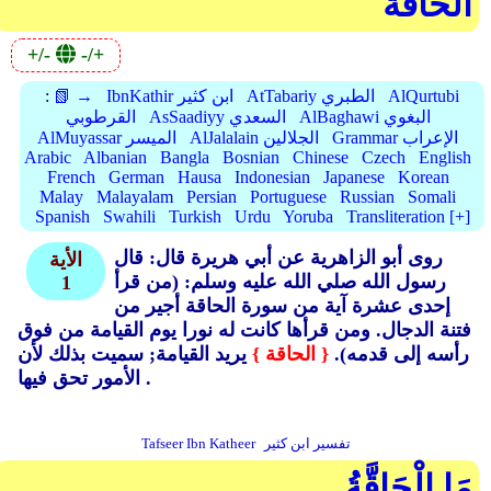
الْحَاقَّةُ
+/-
-/+
AlQurtubi
AtTabariy الطبري
IbnKathir ابن كثير
📗 →
:
AlBaghawi البغوي
AsSaadiyy السعدي
القرطوبي
Grammar الإعراب
AlJalalain الجلالين
AlMuyassar الميسر
Arabic
Albanian
Bangla
Bosnian
Chinese
Czech
English
French
German
Hausa
Indonesian
Japanese
Korean
Malay
Malayalam
Persian
Portuguese
Russian
Somali
Spanish
Swahili
Turkish
Urdu
Yoruba
Transliteration [+]
روى أبو الزاهرية عن أبي هريرة قال: قال
الأية
رسول الله صلي الله عليه وسلم: (من قرأ
1
إحدى عشرة آية من سورة الحاقة أجير من
فتنة الدجال.
ومن قرأها كانت له نورا يوم القيامة من فوق
رأسه إلى قدمه).
{ الحاقة }
يريد القيامة; سميت بذلك لأن
الأمور تحق فيها .
تفسير ابن كثير
Tafseer Ibn Katheer
مَا الْحَاقَّةُ