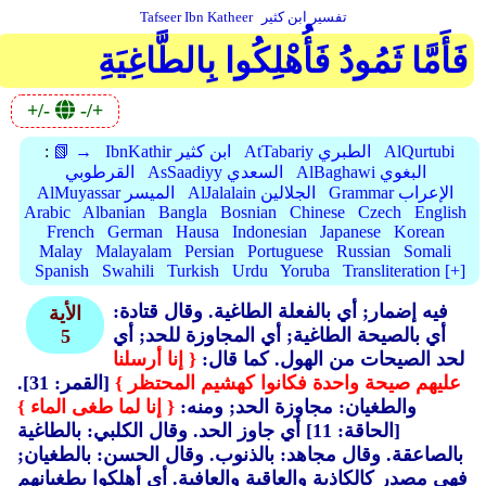
تفسير ابن كثير
Tafseer Ibn Katheer
فَأَمَّا ثَمُودُ فَأُهْلِكُوا بِالطَّاغِيَةِ
+/-
-/+
AlQurtubi
AtTabariy الطبري
IbnKathir ابن كثير
📗 →
:
AlBaghawi البغوي
AsSaadiyy السعدي
القرطوبي
Grammar الإعراب
AlJalalain الجلالين
AlMuyassar الميسر
Arabic
Albanian
Bangla
Bosnian
Chinese
Czech
English
French
German
Hausa
Indonesian
Japanese
Korean
Malay
Malayalam
Persian
Portuguese
Russian
Somali
Spanish
Swahili
Turkish
Urdu
Yoruba
Transliteration [+]
فيه إضمار; أي بالفعلة الطاغية.
وقال قتادة:
الأية
أي بالصيحة الطاغية; أي المجاوزة للحد; أي
5
لحد الصيحات من الهول.
كما قال:
{ إنا أرسلنا
عليهم صيحة واحدة فكانوا كهشيم المحتظر }
[القمر: 31].
والطغيان: مجاوزة الحد; ومنه:
{ إنا لما طغى الماء }
[الحاقة: 11] أي جاوز الحد.
وقال الكلبي: بالطاغية
بالصاعقة.
وقال مجاهد: بالذنوب.
وقال الحسن: بالطغيان;
فهي مصدر كالكاذبة والعاقبة والعافية.
أي أهلكوا بطغيانهم