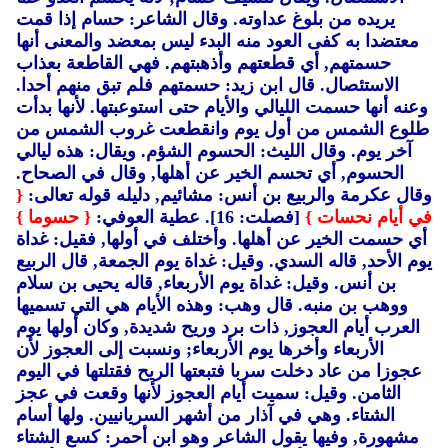
يريده من بلوغ عداوته.
وقال الشاعر: حسام إذا قمت
معتضدا به كفى العود منه البدء ليس بمعضد والمعنى أنها
حسمتهم, أي قطعتهم وأذهبتهم.
فهي القاطعة بعذاب
الاستئصال.
قال ابن زيد: حسمتهم فلم تبق منهم أحدا.
وعنه أنها حسمت الليالي والأيام حتى استوعبتها.
لأنها بدأت
طلوع الشمس من أول يوم وانقطعت غروب الشمس من
آخر يوم.
وقال الليث: الحسوم الشؤم.
ويقال: هذه ليالي
الحسوم, أي تحسم الخير عن أهلها, وقال في الصحاح.
وقال عكرمة والربيع بن أنس: مشائيم, دليله قوله تعالى:
{
في أيام نحسات }
[فصلت: 16]. عطية العوفي:
{ حسوما }
أي حسمت الخير عن أهلها.
وأختلف في أولها, فقيل: غداة
يوم الأحد, قاله السدي.
وقيل: غداة يوم الجمعة, قال الربيع
بن أنس.
وقيل: غداة يوم الأربعاء, قاله يحيى بن سلام
ووهب بن منبه.
قال وهب: وهذه الأيام هي التي تسميها
العرب أيام العجوز, ذات برد وريح شديدة, وكان أولها يوم
الأربعاء وأخرها يوم الأربعاء; ونسبت إلى العجوز لأن
عجوزا من عاد دخلت سربا فتبعتها الريح فقتلتها في اليوم
الثامن.
وقيل: سميت أيام العجوز لأنها وقعت في عجز
الشتاء.
وهي في آذار من أشهر السريانيين.
ولها أسام
مشهورة, وفيها يقول الشاعر وهو ابن أحمر: كسع الشتاء