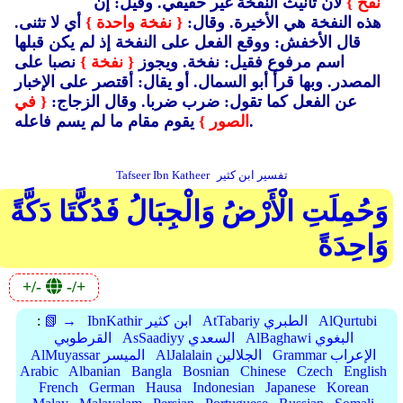
نفخ }
لأن تأنيث النفخة غير حقيقي.
وقيل: إن
هذه النفخة هي الأخيرة.
وقال:
{ نفخة واحدة }
أي لا تثنى.
قال الأخفش: ووقع الفعل على النفخة إذ لم يكن قبلها
اسم مرفوع فقيل: نفخة.
ويجوز
{ نفخة }
نصبا على
المصدر.
وبها قرأ أبو السمال.
أو يقال: أقتصر على الإخبار
عن الفعل كما تقول: ضرب ضربا.
وقال الزجاج:
{ في
يقوم مقام ما لم يسم فاعله.
الصور }
تفسير ابن كثير
Tafseer Ibn Katheer
وَحُمِلَتِ الْأَرْضُ وَالْجِبَالُ فَدُكَّتَا دَكَّةً
وَاحِدَةً
+/-
-/+
AlQurtubi
AtTabariy الطبري
IbnKathir ابن كثير
📗 →
:
AlBaghawi البغوي
AsSaadiyy السعدي
القرطوبي
Grammar الإعراب
AlJalalain الجلالين
AlMuyassar الميسر
Arabic
Albanian
Bangla
Bosnian
Chinese
Czech
English
French
German
Hausa
Indonesian
Japanese
Korean