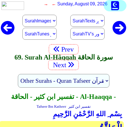
→ ←
Sunday, August 09, 2026
Prev
69. Surah Al-Hâqqah سورة الحاقة
Next
تفسير ابن كثير - الحاقة - Al-Haaqqa -
تفسير ابن كثير
Tafseer Ibn Katheer
بِسْم ِ اللهِ الرَّحْمَٰنِ الرَّحِيمِ