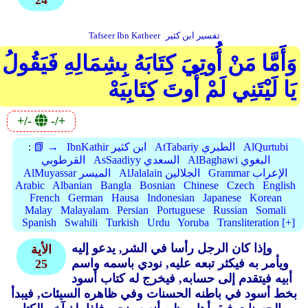
24
تفسير ابن كثير
Tafseer Ibn Katheer
وَأَمَّا مَنْ أُوتِيَ كِتَابَهُ بِشِمَالِهِ فَيَقُولُ
يَا لَيْتَنِي لَمْ أُوتَ كِتَابِيَهْ
+/-
-/+
AlQurtubi
AtTabariy الطبري
IbnKathir ابن كثير
📗 →
:
AlBaghawi البغوي
AsSaadiyy السعدي
القرطوبي
Grammar الإعراب
AlJalalain الجلالين
AlMuyassar الميسر
Arabic
Albanian
Bangla
Bosnian
Chinese
Czech
English
French
German
Hausa
Indonesian
Japanese
Korean
Malay
Malayalam
Persian
Portuguese
Russian
Somali
Spanish
Swahili
Turkish
Urdu
Yoruba
Transliteration [+]
وإذا كان الرجل رأسا في الشر, يدعو إليه
الأية
ويأمر به فيكثر تبعه عليه, نودي باسمه واسم
25
أبيه فيتقدم إلى حسابه, فيخرج له كتاب أسود
بخط أسود في باطنه الحسنات وفي ظاهره السيئات, فيبدأ