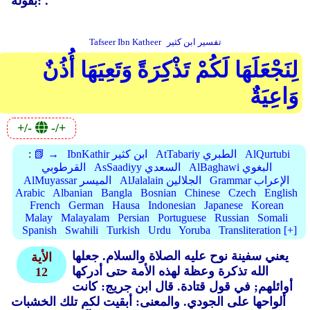
بقوله: .
تفسير ابن كثير
Tafseer Ibn Katheer
لِنَجْعَلَهَا لَكُمْ تَذْكِرَةً وَتَعِيَهَا أُذُنٌ
وَاعِيَةٌ
+/-
-/+
AlQurtubi
AtTabariy الطبري
IbnKathir ابن كثير
📗 →
:
AlBaghawi البغوي
AsSaadiyy السعدي
القرطوبي
Grammar الإعراب
AlJalalain الجلالين
AlMuyassar الميسر
Arabic
Albanian
Bangla
Bosnian
Chinese
Czech
English
French
German
Hausa
Indonesian
Japanese
Korean
Malay
Malayalam
Persian
Portuguese
Russian
Somali
Spanish
Swahili
Turkish
Urdu
Yoruba
Transliteration [+]
يعني سفينة نوح عليه الصلاة والسلام.
جعلها
الأية
الله تذكرة وعظة لهذه الأمة حتى أدركها
12
أوائلهم; في قول قتادة.
قال ابن جريج: كانت
ألواحها على الجودي.
والمعنى: أبقيت لكم تلك الخشبات