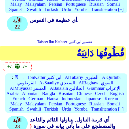
Malay
Malayalam
Persian
Portuguese
Russian
Somali
Spanish
Swahili
Turkish
Urdu
Yoruba
Transliteration [+]
أي عظيمة في النفوس.
الأية
22
تفسير ابن كثير
Tafseer Ibn Katheer
قُطُوفُهَا دَانِيَةٌ
+/-
-/+
AlQurtubi
AtTabariy الطبري
IbnKathir ابن كثير
📗 →
:
AlBaghawi البغوي
AsSaadiyy السعدي
القرطوبي
Grammar الإعراب
AlJalalain الجلالين
AlMuyassar الميسر
Arabic
Albanian
Bangla
Bosnian
Chinese
Czech
English
French
German
Hausa
Indonesian
Japanese
Korean
Malay
Malayalam
Persian
Portuguese
Russian
Somali
Spanish
Swahili
Turkish
Urdu
Yoruba
Transliteration [+]
أي قريبة التناول, يتناولها القائم والقاعد
الأية
والمضطجع على ما يأتي بيانه في سورة
{
23