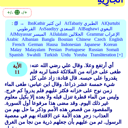
+/-
-/+
AlQurtubi
AtTabariy الطبري
IbnKathir ابن كثير
📗 →
:
AlBaghawi البغوي
AsSaadiyy السعدي
القرطوبي
Grammar الإعراب
AlJalalain الجلالين
AlMuyassar الميسر
Arabic
Albanian
Bangla
Bosnian
Chinese
Czech
English
French
German
Hausa
Indonesian
Japanese
Korean
Malay
Malayalam
Persian
Portuguese
Russian
Somali
Spanish
Swahili
Turkish
Urdu
Yoruba
Transliteration [+]
أي أرتفع وعلا.
وقال علي رضي الله عنه:
الأية
طغى على خزانه من الملائكة غضبا لربه فلم
11
يقدروا على حبسه.
قال قتادة: زاد على كل
شيء خمسة عشر ذراعا.
وقال ابن عباس: طغى الماء
زمن نوح على خزانه فكثر عليهم فلم يدروا كم خرج.
وليس من الماء قطرة تنزل قبله ولا بعده إلا بكيل معلوم
غير ذلك اليوم.
وقد مضى هذا مرفوعا أول السورة.
والمقصود من قصص هذه الأمم وذكر ما حل بهم من
العذاب: زجر هذه الأمة عن الاقتداء بهم في معصية
الرسول.
ثم من عليهم بأن جعلهم ذرية من نجا من الغرق