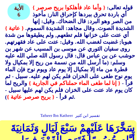
قوله تعالى:
{ وأما عاد فأهلكوا بريح صرصر }
الأية
أي باردة تحرق ببردها كإحراق النار; مأخوذ
6
من الصر وهو البرد; قال الضحاك.
وقيل: إنها
الشديدة الصوت.
وقال مجاهد: الشديدة السموم.
{ عاتية }
أي عتت على خزانها فلم تطعهم, ولم يطيقوها من شدة
هبوبا; غضبت لغضب الله.
وقيل: عتت على عاد فقهرتهم.
روى سفيان الثوري عن موسى بن المسيب عن شهر بن
حوشب عن بن عباس قال: قال رسول الله صلي الله عليه
وسلم: (ما أرسل الله من نسمة من ريح إلا بمكيال ولا
قطرة من ماء إلا بمكيال إلا يوم عاد ويوم نوح فإن الماء
يوم نوح طغى على الخزان فلم يكن لهم عليه.
سبيل - ثم
قرأ -
{ إنا لما طغى الماء حملناكم في الجارية }
والريح لما
كان يوم عاد عتت على الخزان فلم يكن لهم عليها سبيل -
).
ثم قرأ -
{ بريح صرصر عاتية }
تفسير ابن كثير
Tafseer Ibn Katheer
سَخَّرَهَا عَلَيْهِمْ سَبْعَ لَيَالٍ وَثَمَانِيَةَ