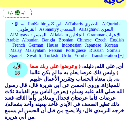
+/-
-/+
AlQurtubi
AtTabariy الطبري
IbnKathir ابن كثير
📗 →
:
AlBaghawi البغوي
AsSaadiyy السعدي
القرطوبي
Grammar الإعراب
AlJalalain الجلالين
AlMuyassar الميسر
Arabic
Albanian
Bangla
Bosnian
Chinese
Czech
English
French
German
Hausa
Indonesian
Japanese
Korean
Malay
Malayalam
Persian
Portuguese
Russian
Somali
Spanish
Swahili
Turkish
Urdu
Yoruba
Transliteration [+]
أي, على الله; دليله:
{ وعرضوا على ربك صفا
الأية
}
وليس ذلك عرضا يعلم به ما لم يكن عالما
18
به, بل معناه الحساب وتقرير الأعمال عليهم
للمجازاة.
وروى الحسن عن أبي هريرة قال: قال رسول
الله صلي الله عليه وسلم: (يعرض الناس يوم القيامة ثلاث
عرضات فأما عرضتان فجدال ومعاذير وأما الثالثة فعند
ذلك تطير الصحف في الأيدي فآخذ بيمينه وآخذ بشماله).
خرجه الترمذي قال: ولا يصح من قبل أن الحسن لم يسمع
من أبي هريرة.