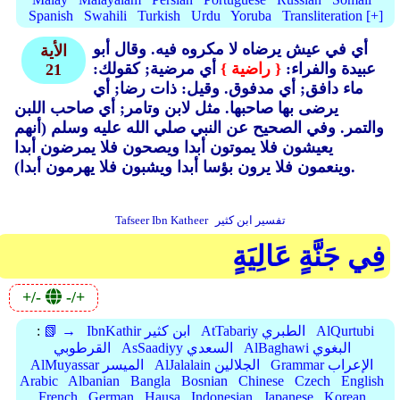
Spanish
Swahili
Turkish
Urdu
Yoruba
Transliteration [+]
أي في عيش يرضاه لا مكروه فيه.
وقال أبو
الأية
عبيدة والفراء:
{ راضية }
أي مرضية; كقولك:
21
ماء دافق; أي مدفوق.
وقيل: ذات رضا; أي
يرضى بها صاحبها.
مثل لابن وتامر; أي صاحب اللبن
والتمر.
وفي الصحيح عن النبي صلي الله عليه وسلم (أنهم
يعيشون فلا يموتون أبدا ويصحون فلا يمرضون أبدا
وينعمون فلا يرون بؤسا أبدا ويشبون فلا يهرمون أبدا).
تفسير ابن كثير
Tafseer Ibn Katheer
فِي جَنَّةٍ عَالِيَةٍ
+/-
-/+
AlQurtubi
AtTabariy الطبري
IbnKathir ابن كثير
📗 →
:
AlBaghawi البغوي
AsSaadiyy السعدي
القرطوبي
Grammar الإعراب
AlJalalain الجلالين
AlMuyassar الميسر
Arabic
Albanian
Bangla
Bosnian
Chinese
Czech
English
French
German
Hausa
Indonesian
Japanese
Korean