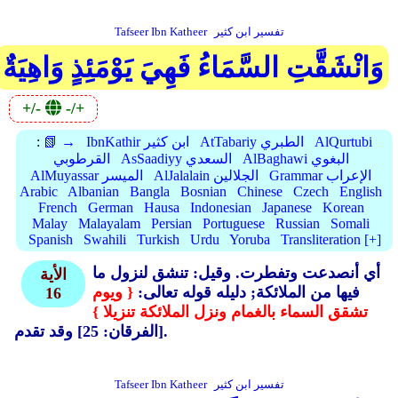
تفسير ابن كثير
Tafseer Ibn Katheer
وَانْشَقَّتِ السَّمَاءُ فَهِيَ يَوْمَئِذٍ وَاهِيَةٌ
+/-
-/+
AlQurtubi
AtTabariy الطبري
IbnKathir ابن كثير
📗 →
:
AlBaghawi البغوي
AsSaadiyy السعدي
القرطوبي
Grammar الإعراب
AlJalalain الجلالين
AlMuyassar الميسر
Arabic
Albanian
Bangla
Bosnian
Chinese
Czech
English
French
German
Hausa
Indonesian
Japanese
Korean
Malay
Malayalam
Persian
Portuguese
Russian
Somali
Spanish
Swahili
Turkish
Urdu
Yoruba
Transliteration [+]
أي أنصدعت وتفطرت.
وقيل: تنشق لنزول ما
الأية
فيها من الملائكة; دليله قوله تعالى:
{ ويوم
16
تشقق السماء بالغمام ونزل الملائكة تنزيلا }
[الفرقان: 25] وقد تقدم.
تفسير ابن كثير
Tafseer Ibn Katheer