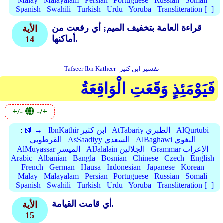
Malay
Malayalam
Persian
Portuguese
Russian
Somali
Spanish
Swahili
Turkish
Urdu
Yoruba
Transliteration [+]
قراءة العامة بتخفيف الميم; أي رفعت من
الأية
أماكنها.
14
تفسير ابن كثير
Tafseer Ibn Katheer
فَيَوْمَئِذٍ وَقَعَتِ الْوَاقِعَةُ
+/-
-/+
AlQurtubi
AtTabariy الطبري
IbnKathir ابن كثير
📗 →
:
AlBaghawi البغوي
AsSaadiyy السعدي
القرطوبي
Grammar الإعراب
AlJalalain الجلالين
AlMuyassar الميسر
Arabic
Albanian
Bangla
Bosnian
Chinese
Czech
English
French
German
Hausa
Indonesian
Japanese
Korean
Malay
Malayalam
Persian
Portuguese
Russian
Somali
Spanish
Swahili
Turkish
Urdu
Yoruba
Transliteration [+]
أي قامت القيامة.
الأية
15