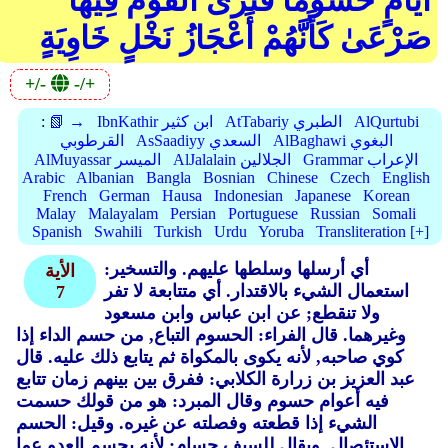
أَيَّامٍ حُسُومًا فَتَرَى الْقَوْمَ فِيهَا
صَرْعَىٰ كَأَنَّهُمْ أَعْجَازُ نَخْلٍ خَاوِيَةٍ
+/-
-/+
AlQurtubi
AtTabariy الطبري
IbnKathir ابن كثير
📗 →
:
AlBaghawi البغوي
AsSaadiyy السعدي
القرطوبي
Grammar الإعراب
AlJalalain الجلالين
AlMuyassar الميسر
Arabic
Albanian
Bangla
Bosnian
Chinese
Czech
English
French
German
Hausa
Indonesian
Japanese
Korean
Malay
Malayalam
Persian
Portuguese
Russian
Somali
Spanish
Swahili
Turkish
Urdu
Yoruba
Transliteration [+]
أي أرسلها وسلطها عليهم.
والتسخير:
الأية
استعمال الشيء بالاقتدار.
أي متتابعة لا تفر
7
ولا تنقطع; عن ابن عباس وابن مسعود
وغيرهما.
قال الفراء: الحسوم التباع, من حسم الداء إذا
كوي صاحبه, لأنه يكوى بالمكواة ثم يتابع ذلك عليه.
قال
عبد العزيز بن زرارة الكلابي: ففرق بين بينهم زمان تتابع
فيه أعوام حسوم وقال المبرد: هو من قولك حسمت
الشيء إذا قطعته وفصلته عن غيره.
وقيل: الحسم
الاستئصال.
ويقال للسيف حسام; لأنه يحسم العدو عما