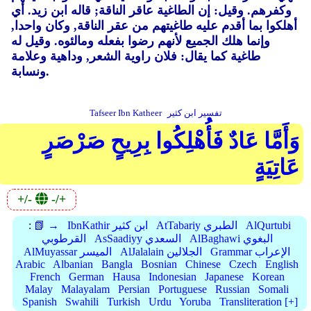
وكفرهم. وقيل: إن الطاغية عاقر الناقة; قاله ابن زيد.
أي
أهلكوا بما أقدم عليه طاغيتهم من عقر الناقة, وكان واحدا,
وإنما هلك الجميع لأنهم رضوا بفعله ومالئوه.
وقيل له
طاغية كما يقال: فلان راوية الشعر, وداهية وعلامة
ونسابة.
تفسير ابن كثير
Tafseer Ibn Katheer
وَأَمَّا عَادٌ فَأُهْلِكُوا بِرِيحٍ صَرْصَرٍ
عَاتِيَةٍ
+/-
-/+
AlQurtubi
AtTabariy الطبري
IbnKathir ابن كثير
📗 →
:
AlBaghawi البغوي
AsSaadiyy السعدي
القرطوبي
Grammar الإعراب
AlJalalain الجلالين
AlMuyassar الميسر
Arabic
Albanian
Bangla
Bosnian
Chinese
Czech
English
French
German
Hausa
Indonesian
Japanese
Korean
Malay
Malayalam
Persian
Portuguese
Russian
Somali
Spanish
Swahili
Turkish
Urdu
Yoruba
Transliteration [+]