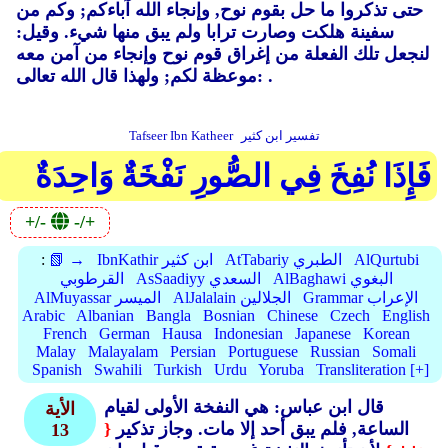
حتى تذكروا ما حل بقوم نوح, وإنجاء الله آباءكم; وكم من
سفينة هلكت وصارت ترابا ولم يبق منها شيء.
وقيل:
لنجعل تلك الفعلة من إغراق قوم نوح وإنجاء من آمن معه
موعظة لكم; ولهذا قال الله تعالى: .
تفسير ابن كثير
Tafseer Ibn Katheer
فَإِذَا نُفِخَ فِي الصُّورِ نَفْخَةٌ وَاحِدَةٌ
+/-
-/+
AlQurtubi
AtTabariy الطبري
IbnKathir ابن كثير
📗 →
:
AlBaghawi البغوي
AsSaadiyy السعدي
القرطوبي
Grammar الإعراب
AlJalalain الجلالين
AlMuyassar الميسر
Arabic
Albanian
Bangla
Bosnian
Chinese
Czech
English
French
German
Hausa
Indonesian
Japanese
Korean
Malay
Malayalam
Persian
Portuguese
Russian
Somali
Spanish
Swahili
Turkish
Urdu
Yoruba
Transliteration [+]
قال ابن عباس: هي النفخة الأولى لقيام
الأية
الساعة, فلم يبق أحد إلا مات.
وجاز تذكير
{
13