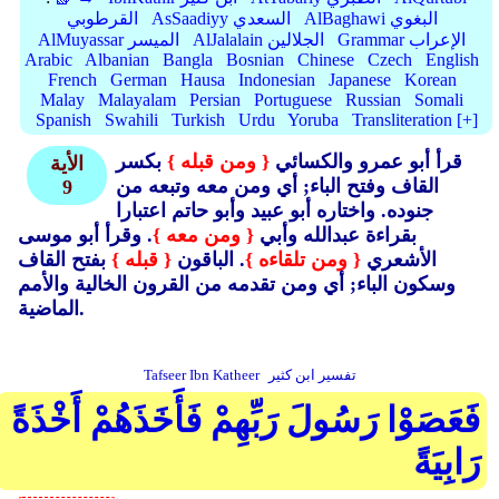
AlBaghawi البغوي
AsSaadiyy السعدي
القرطوبي
Grammar الإعراب
AlJalalain الجلالين
AlMuyassar الميسر
Arabic
Albanian
Bangla
Bosnian
Chinese
Czech
English
French
German
Hausa
Indonesian
Japanese
Korean
Malay
Malayalam
Persian
Portuguese
Russian
Somali
Spanish
Swahili
Turkish
Urdu
Yoruba
Transliteration [+]
قرأ أبو عمرو والكسائي
{ ومن قبله }
بكسر
الأية
القاف وفتح الباء; أي ومن معه وتبعه من
9
جنوده.
واختاره أبو عبيد وأبو حاتم اعتبارا
بقراءة عبدالله وأبي
{ ومن معه }
. وقرأ أبو موسى
الأشعري
{ ومن تلقاءه }
. الباقون
{ قبله }
بفتح القاف
وسكون الباء; أي ومن تقدمه من القرون الخالية والأمم
الماضية.
تفسير ابن كثير
Tafseer Ibn Katheer
فَعَصَوْا رَسُولَ رَبِّهِمْ فَأَخَذَهُمْ أَخْذَةً
رَابِيَةً