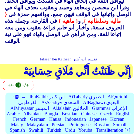
ليوافق اللغة في إلحاق الهاء في السكت ويوافق الخط.
وقرأ ابن محيصن ومجاهد وحميد ويعقوب بحذف الهاء في
الوصل وإثباتها في الوقف فيهن جمع.
ووافقهم حمزة في
{
ماليه وسلطانيه }
, و
{ ماهيه }
في القارعة.
وجملة هذه
الحروف سبعة.
وأختار أبو حاتم قراءة يعقوب ومن معه
إتباعا للغة.
ومن قرأهن في الوصل بالهاء فهو على نية
الوقف.
تفسير ابن كثير
Tafseer Ibn Katheer
إِنِّي ظَنَنْتُ أَنِّي مُلَاقٍ حِسَابِيَهْ
+/-
-/+
AlQurtubi
AtTabariy الطبري
IbnKathir ابن كثير
📗 →
:
AlBaghawi البغوي
AsSaadiyy السعدي
القرطوبي
Grammar الإعراب
AlJalalain الجلالين
AlMuyassar الميسر
Arabic
Albanian
Bangla
Bosnian
Chinese
Czech
English
French
German
Hausa
Indonesian
Japanese
Korean
Malay
Malayalam
Persian
Portuguese
Russian
Somali
Spanish
Swahili
Turkish
Urdu
Yoruba
Transliteration [+]