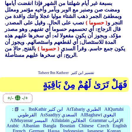
بسبعة غبر أيام شهلتنا من الشهر فإذا انقضت أيامها
ومضت صن وصنبر مع الوبر وبآمر وأخيه مؤتمر ومعلل
وبمطفئ الجمر ذهب الشتاء موليا عجلا وأتتك واقدة من
النجر و
{ حسوما }
نصب على الحال.
وقيل على المصدر.
قال الزجاج: أي تحسمهم حسوما أي تفنيهم, وهو مصدر
مؤكد.
ويجوز أن يكون مفعولا له; أي سخرها عليهم هذه
المدة للاستئصال; أي لقطعهم واستئصالهم.
ويجوز أن
يكون جمع حاسم.
وقرأ السدي
{ حسوما }
بالفتح, حالا من
الريح; أي سخرها عليهم مستأصلة.
تفسير ابن كثير
Tafseer Ibn Katheer
فَهَلْ تَرَىٰ لَهُمْ مِنْ بَاقِيَةٍ
+/-
-/+
AlQurtubi
AtTabariy الطبري
IbnKathir ابن كثير
📗 →
:
AlBaghawi البغوي
AsSaadiyy السعدي
القرطوبي
Grammar الإعراب
AlJalalain الجلالين
AlMuyassar الميسر
Arabic
Albanian
Bangla
Bosnian
Chinese
Czech
English
French
German
Hausa
Indonesian
Japanese
Korean