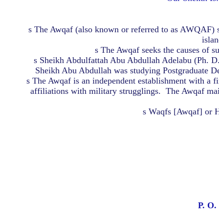
s
The Awqaf (also known or referred to as AWQAF) serve
isla
s
The Awqaf seeks the causes of suf
s
Sheikh Abdulfattah Abu Abdullah Adelabu (Ph. D. D
Sheikh Abu Abdullah was studying Postgraduate Deg
s
The Awqaf is an independent establishment with a firm
affiliations with military strugglings.
The Awqaf main
s
Waqfs [Awqaf] or 
P. O