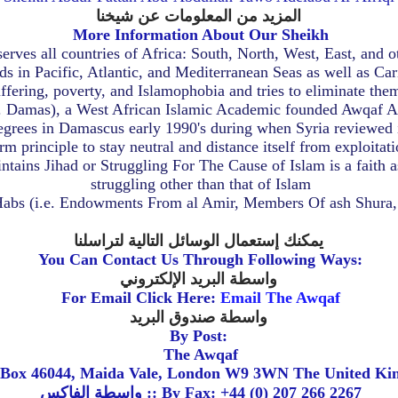
المزيد من المعلومات عن شيخنا
More Information About Our Sheikh
s all countries of Africa: South, North, West, East, and othe
nds in Pacific, Atlantic, and Mediterranean Seas as well as Ca
fering, poverty, and Islamophobia and tries to eliminate the
amas), a West African Islamic Academic founded Awqaf Africa
rees in Damascus early 1990's during when Syria reviewed its
 principle to stay neutral and distance itself from exploitati
tains Jihad or Struggling For The Cause of Islam is a faith a
struggling other than that of Islam
Habs (i.e. Endowments From al Amir, Members Of ash Shura
يمكنك إستعمال الوسائل التالية لتراسلنا
You Can Contact Us Through Following Ways:
واسطة البريد الإلكتروني
For Email Click Here:
Email The Awqaf
واسطة صندوق البريد
By Post:
The Awqaf
. Box 46044, Maida Vale, London W9 3WN The United K
واسطة الفاكس :: By Fax: +44 (0) 207 266 2267