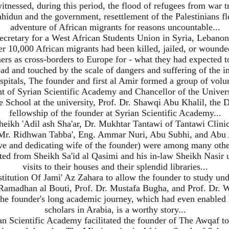
itnessed, during this period, the flood of refugees from war t
hidun and the government, resettlement of the Palestinians fle
adventure of African migrants for reasons uncountable...
ecretary for a West African Students Union in Syria, Lebanon
er 10,000 African migrants had been killed, jailed, or wounde
ers as cross-borders to Europe for - what they had expected to 
d and touched by the scale of dangers and suffering of the 
pitals, The founder and first al Amir formed a group of volunt
t of Syrian Scientific Academy and Chancellor of the Universi
 School at the university, Prof. Dr. Shawqi Abu Khalil, the De
fellowship of the founder at Syrian Scientific Academy...
heikh 'Adil ash Sha'ar, Dr. Mukhtar Tantawi of Tantawi Clin
 Mr. Ridhwan Tabba', Eng. Ammar Nuri, Abu Subhi, and Abu
 and dedicating wife of the founder) were among many others
ited from Sheikh Sa'id al Qasimi and his in-law Sheikh Nasir u
visits to their houses and their splendid libraries...
titution Of Jami' Az Zahara to allow the founder to study un
 Ramadhan al Bouti, Prof. Dr. Mustafa Bugha, and Prof. Dr. W
The founder's long academic journey, which had even enabled 
scholars in Arabia, is a worthy story...
an Scientific Academy facilitated the founder of The Awqaf t