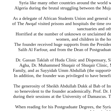
Syria like many other countries around the world w
Algeria during the brutal struggling between the Muja
As a delegate of African Students Union and general s
of The Awqaf visited prisons and hospitals the time ov
sanctuaries and oth
Horrified at the number of unknown or unclaimed dea
women, and children in the hos
The founder received huge supports from the Presiden
Salih Al Farfour, and from the Dean of Postgraduate
Dr. Gassan Taklah of Huda Clinic and Dispensary, S
Agha, Dr. Muhammed Shuqair of Shuqair Clinic,
Family, and as Sayyidah Umm Abdullah (the supportive
In addition, the founder was privileged to have benef
The generosity of Sheikh Abdullah Dukk al Bab of Ins
so benevolent to the founder academically. Prof. Dr.
during their sessions at the University of Damascus. 
When reading for his Postgraduate Degrees, the Syri