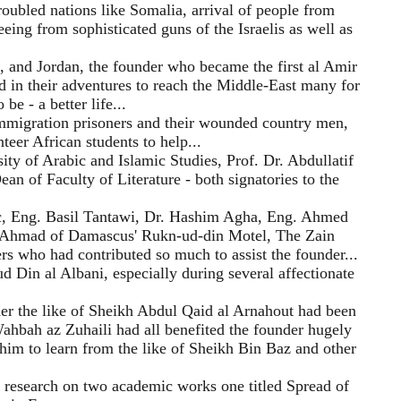
roubled nations like Somalia, arrival of people from
eing from sophisticated guns of the Israelis as well as
, and Jordan, the founder who became the first al Amir
d in their adventures to reach the Middle-East many for
be - a better life...
immigration prisoners and their wounded country men,
eer African students to help...
ty of Arabic and Islamic Studies, Prof. Dr. Abdullatif
an of Faculty of Literature - both signatories to the
ic, Eng. Basil Tantawi, Dr. Hashim Agha, Eng. Ahmed
 Ahmad of Damascus' Rukn-ud-din Motel, The Zain
 who had contributed so much to assist the founder...
d Din al Albani, especially during several affectionate
der the like of Sheikh Abdul Qaid al Arnahout had been
ahbah az Zuhaili had all benefited the founder hugely
him to learn from the like of Sheikh Bin Baz and other
o research on two academic works one titled Spread of