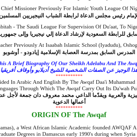
hief Missioner Previously For Islamic Youth League Of Nig
لإمام رئيس مجلس الدعاة لرابطة الشباب النيجيريين المسلمين
bitah - The Saudi League For Supervision Of Du'aat, To Nig
ابق للرابطة السعودية لإرشاد الدعاة إلي نيجيريا وإلى جمهورية
acher Previously At Isaabah Islamic School (Iyadudu), Osho
المدرس السابق بمدرسة العصابة الإسلامية إيادودو - أوشوبو
his A Brief Biography Of Our Sheikh Adelabu And The Awq
ذا الوجيز عن الصفات الشخصية للشيخ أديلابو وأوقاف أفريقيا
***********
vided In Arabic And English By The Awqaf Daa'i Muhammad
nguages Through Which The Awqaf Carry Out Its Da'wah Pub
يزية والعربية ويقدّما الداعي محمد معروف دان جمعة لأجل عدم 
أعمالها الدعوية
***********
ORIGIN OF The Awqaf
mas), a West African Islamic Academic founded AWQAF Africa
duate Degrees in Damascus early 1990's during when Syria rev