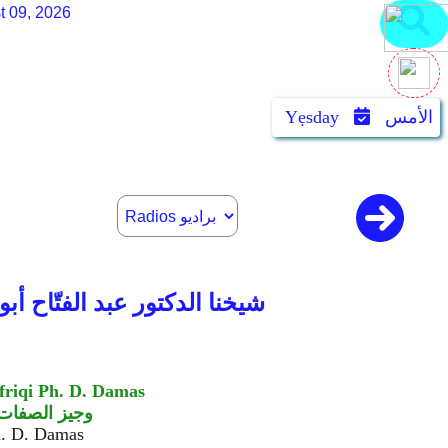
t 09, 2026
الأمس
Yẹsday
Our Sheikh Dr. Abdul-Fattah Abu-Abdullah Adelabu - شيخنا الدكتو
friqi Ph. D. Damas
وجيز الصفات ال
h. D. Damas