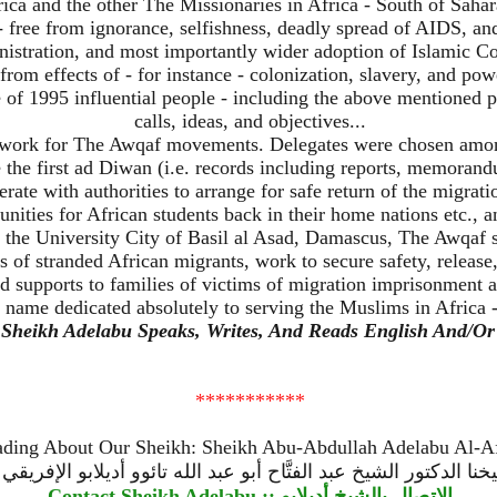
rica and the other The Missionaries in Africa - South of Sahar
- free from ignorance, selfishness, deadly spread of AIDS, and
nistration, and most importantly wider adoption of Islamic Co
from effects of - for instance - colonization, slavery, and pow
of 1995 influential people - including the above mentioned pr
calls, ideas, and objectives...
work for The Awqaf movements. Delegates were chosen among
 the first ad Diwan (i.e. records including reports, memoran
te with authorities to arrange for safe return of the migratio
nities for African students back in their home nations etc., an
at the University City of Basil al Asad, Damascus, The Awqaf s
s of stranded African migrants, work to secure safety, release
d supports to families of victims of migration imprisonment an
me dedicated absolutely to serving the Muslims in Africa - in
 Sheikh Adelabu Speaks, Writes, And Reads English And/O
***********
ding About Our Sheikh: Sheikh Abu-Abdullah Adelabu Al-Af
نا الدكتور الشيخ عبد الفتَّاح أبو عبد الله تائوو أديلابو الإفري
Contact Sheikh Adelabu :: الإتصال بالشيخ أديلابو