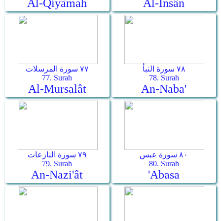
Al-Qiyâmah
Al-Insân
٧٨ سورة النبأ
٧٧ سورة المرسلات
77. Surah
78. Surah
Al-Mursalât
An-Naba'
٨٠ سورة عبس
٧٩ سورة النازعات
79. Surah
80. Surah
An-Nazi'ât
'Abasa