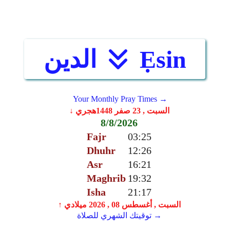
Ẹsin
الدين