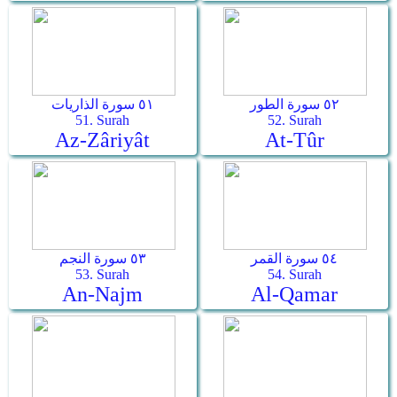
٥٢ سورة الطور
٥١ سورة الذاريات
51. Surah
52. Surah
Az-Zâriyât
At-Tûr
٥٤ سورة القمر
٥٣ سورة النجم
53. Surah
54. Surah
An-Najm
Al-Qamar