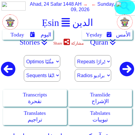
Ahad, 24 Safar 1448 AH
→ ←
Sunday, August
09, 2026
الدين
Ẹsin
الأمس
Yẹsday
اليوم
Today
Stories
Quran
مشاركة
Share
Transcripts
Translide
الإشراح
نقحرة
Translates
Tabslates
تبويبات
تراجيم