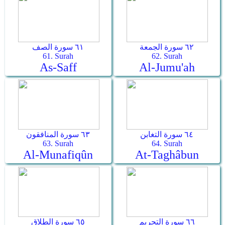
٦٢ سورة الجمعة
٦١ سورة الصف
61. Surah
62. Surah
As-Saff
Al-Jumu'ah
٦٤ سورة التغابن
٦٣ سورة المنافقون
63. Surah
64. Surah
Al-Munafiqûn
At-Taghâbun
٦٦ سورة التحريم
٦٥ سورة الطلاق