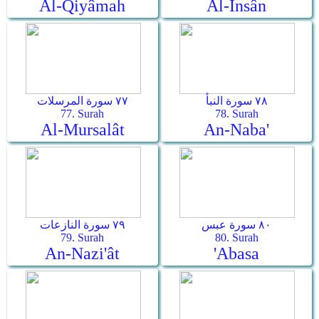
Al-Qiyâmah
Al-Insân
٧٨ سورة النبأ
٧٧ سورة المرسلات
77. Surah
78. Surah
Al-Mursalât
An-Naba'
٨٠ سورة عبس
٧٩ سورة النازعات
79. Surah
80. Surah
An-Nazi'ât
'Abasa