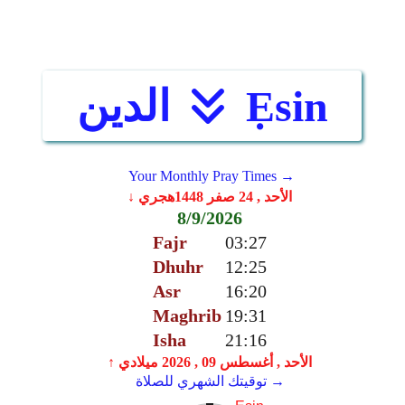
Ẹsin
الدين