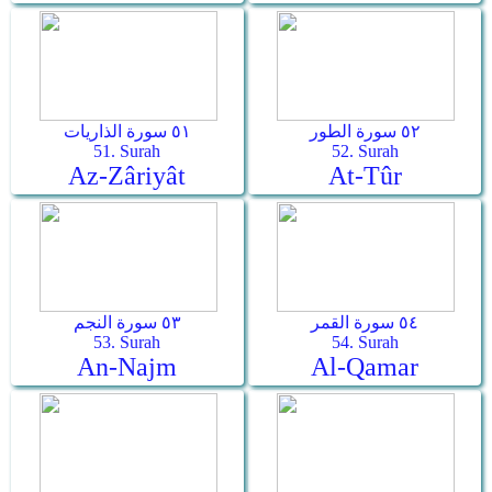
٥٢ سورة الطور
٥١ سورة الذاريات
51. Surah
52. Surah
Az-Zâriyât
At-Tûr
٥٤ سورة القمر
٥٣ سورة النجم
53. Surah
54. Surah
An-Najm
Al-Qamar