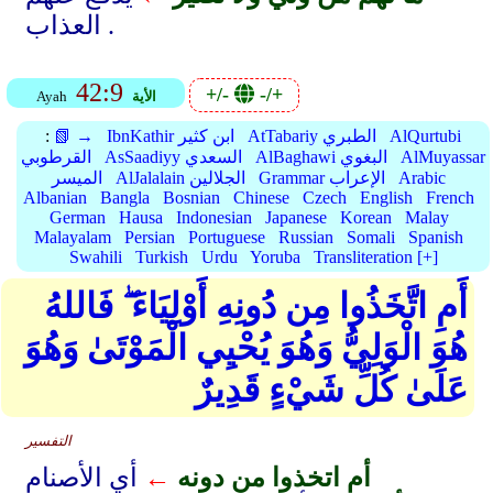
العذاب .
42:9
+/-
-/+
الأية
Ayah
AlQurtubi
AtTabariy الطبري
IbnKathir ابن كثير
📗 →
:
AlMuyassar
AlBaghawi البغوي
AsSaadiyy السعدي
القرطوبي
Arabic
Grammar الإعراب
AlJalalain الجلالين
الميسر
Albanian
Bangla
Bosnian
Chinese
Czech
English
French
German
Hausa
Indonesian
Japanese
Korean
Malay
Malayalam
Persian
Portuguese
Russian
Somali
Spanish
Swahili
Turkish
Urdu
Yoruba
Transliteration [+]
أَمِ اتَّخَذُوا مِن دُونِهِ أَوْلِيَاءَ ۖ فَاللهُ
هُوَ الْوَلِيُّ وَهُوَ يُحْيِي الْمَوْتَىٰ وَهُوَ
عَلَىٰ كُلِّ شَيْءٍ قَدِيرٌ
التفسير
أم اتخذوا من دونه
←
أي الأصنام