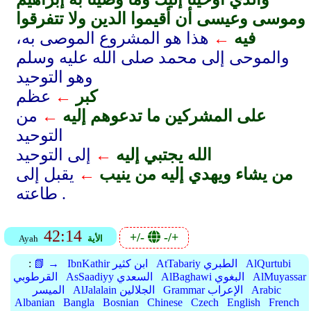
وموسى وعيسى أن أقيموا الدين ولا تتفرقوا
فيه
←
هذا هو المشروع الموصى به،
والموحى إلى محمد صلى الله عليه وسلم
وهو التوحيد
كبر
←
عظم
على المشركين ما تدعوهم إليه
←
من
التوحيد
الله يجتبي إليه
←
إلى التوحيد
من يشاء ويهدي إليه من ينيب
←
يقبل إلى
طاعته .
42:14
+/-
-/+
الأية
Ayah
AlQurtubi
AtTabariy الطبري
IbnKathir ابن كثير
📗 →
:
AlMuyassar
AlBaghawi البغوي
AsSaadiyy السعدي
القرطوبي
Arabic
Grammar الإعراب
AlJalalain الجلالين
الميسر
Albanian
Bangla
Bosnian
Chinese
Czech
English
French