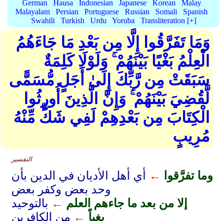
German
Hausa
Indonesian
Japanese
Korean
Malay
Malayalam
Persian
Portuguese
Russian
Somali
Spanish
Swahili
Turkish
Urdu
Yoruba
Transliteration [+]
وَمَا تَفَرَّقُوا إِلَّا مِن بَعْدِ مَا جَاءَهُمُ
الْعِلْمُ بَغْيًا بَيْنَهُمْ ۚ وَلَوْلَا كَلِمَةٌ
سَبَقَتْ مِن رَّبِّكَ إِلَىٰ أَجَلٍ مُّسَمًّى
لَّقُضِيَ بَيْنَهُمْ ۚ وَإِنَّ الَّذِينَ أُورِثُوا
الْكِتَابَ مِن بَعْدِهِمْ لَفِي شَكٍّ مِّنْهُ
مُرِيبٍ
التفسير
وما تفرَّقوا
←
أي أهل الأديان في الدين بأن
وحد بعض وكفر بعض
إلا من بعد ما جاءهم العلم
←
بالتوحيد
بغياً
←
من الكافرين