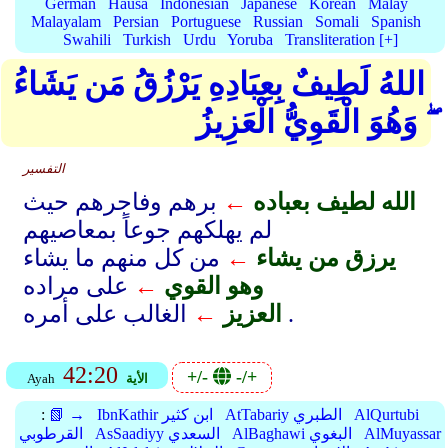
German
Hausa
Indonesian
Japanese
Korean
Malay
Malayalam
Persian
Portuguese
Russian
Somali
Spanish
Swahili
Turkish
Urdu
Yoruba
Transliteration [+]
اللهُ لَطِيفٌ بِعِبَادِهِ يَرْزُقُ مَن يَشَاءُ
ۖ وَهُوَ الْقَوِيُّ الْعَزِيزُ
التفسير
الله لطيف بعباده
←
برهم وفاجرهم حيث
لم يهلكهم جوعاً بمعاصيهم
يرزق من يشاء
←
من كل منهم ما يشاء
وهو القوي
←
على مراده
الغالب على أمره .
العزيز
←
42:20
+/-
-/+
الأية
Ayah
AlQurtubi
AtTabariy الطبري
IbnKathir ابن كثير
📗 →
:
AlMuyassar
AlBaghawi البغوي
AsSaadiyy السعدي
القرطوبي