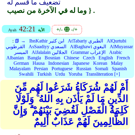
تضعيف ما قسم له
وما له في الآخرة من نصيب } .
42:21
+/-
-/+
الأية
Ayah
AlQurtubi
AtTabariy الطبري
IbnKathir ابن كثير
📗 →
:
AlMuyassar
AlBaghawi البغوي
AsSaadiyy السعدي
القرطوبي
Arabic
Grammar الإعراب
AlJalalain الجلالين
الميسر
Albanian
Bangla
Bosnian
Chinese
Czech
English
French
German
Hausa
Indonesian
Japanese
Korean
Malay
Malayalam
Persian
Portuguese
Russian
Somali
Spanish
Swahili
Turkish
Urdu
Yoruba
Transliteration [+]
أَمْ لَهُمْ شُرَكَاءُ شَرَعُوا لَهُم مِّنَ
الدِّينِ مَا لَمْ يَأْذَن بِهِ اللهُ ۚ وَلَوْلَا
كَلِمَةُ الْفَصْلِ لَقُضِيَ بَيْنَهُمْ ۗ وَإِنَّ
الظَّالِمِينَ لَهُمْ عَذَابٌ أَلِيمٌ