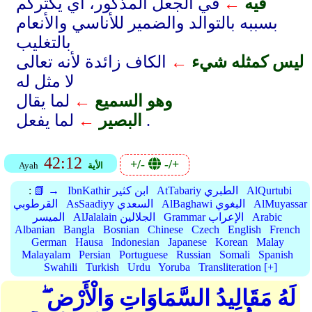
فيه
←
في الجعل المذكور، أي يكثركم
بسببه بالتوالد والضمير للأناسي والأنعام
بالتغليب
ليس كمثله شيء
←
الكاف زائدة لأنه تعالى
لا مثل له
وهو السميع
←
لما يقال
لما يفعل .
البصير
←
42:12
+/-
-/+
الأية
Ayah
AlQurtubi
AtTabariy الطبري
IbnKathir ابن كثير
📗 →
:
AlMuyassar
AlBaghawi البغوي
AsSaadiyy السعدي
القرطوبي
Arabic
Grammar الإعراب
AlJalalain الجلالين
الميسر
Albanian
Bangla
Bosnian
Chinese
Czech
English
French
German
Hausa
Indonesian
Japanese
Korean
Malay
Malayalam
Persian
Portuguese
Russian
Somali
Spanish
Swahili
Turkish
Urdu
Yoruba
Transliteration [+]
لَهُ مَقَالِيدُ السَّمَاوَاتِ وَالْأَرْضِ ۖ