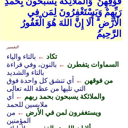
فَوْقِهِنَّ ۚ وَالْمَلَائِكَةُ يُسَبِّحُونَ بِحَمْدِ
رَبِّهِمْ وَيَسْتَغْفِرُونَ لِمَن فِي
الْأَرْضِ ۗ أَلَا إِنَّ اللهَ هُوَ الْغَفُورُ
الرَّحِيمُ
التفسير
تكاد
←
بالتاء والياء
السماوات يتفطرن
←
بالنون، وفي قراءة
بالتاء والشديد
من فوقهن
←
أي تنشق كل واحدة فوق
التي تليها من عظة الله تعالى
والملائكة يسبحون بحمد ربهم
←
أي
ملابسين للحمد
ويستغفرون لمن في الأرض
←
من
المؤمنين