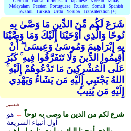
German
Hausa
Indonesian
Japanese
Korean
Malay
Malayalam
Persian
Portuguese
Russian
Somali
Spanish
Swahili
Turkish
Urdu
Yoruba
Transliteration [+]
شَرَعَ لَكُم مِّنَ الدِّينِ مَا وَصَّىٰ بِهِ
نُوحًا وَالَّذِي أَوْحَيْنَا إِلَيْكَ وَمَا وَصَّيْنَا
بِهِ إِبْرَاهِيمَ وَمُوسَىٰ وَعِيسَىٰ ۖ أَنْ
أَقِيمُوا الدِّينَ وَلَا تَتَفَرَّقُوا فِيهِ ۚ كَبُرَ
عَلَى الْمُشْرِكِينَ مَا تَدْعُوهُمْ إِلَيْهِ ۚ
اللهُ يَجْتَبِي إِلَيْهِ مَن يَشَاءُ وَيَهْدِي
إِلَيْهِ مَن يُنِيبُ
التفسير
شرع لكم من الدين ما وصى به نوحاً
←
هو
أول أنبياء الشريعة
والذي أوحينا إليك وما وصينا به إبراهيم