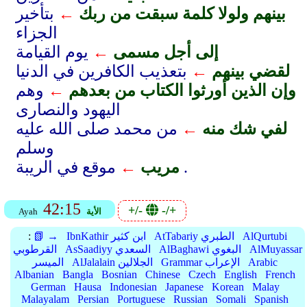
بينهم ولولا كلمة سبقت من ربك
←
بتأخير
الجزاء
إلى أجل مسمى
←
يوم القيامة
لقضي بينهم
←
بتعذيب الكافرين في الدنيا
وإن الذين أورثوا الكتاب من بعدهم
←
وهم
اليهود والنصارى
لفي شك منه
←
من محمد صلى الله عليه
وسلم
موقع في الريبة .
مريب
←
42:15
+/-
-/+
الأية
Ayah
AlQurtubi
AtTabariy الطبري
IbnKathir ابن كثير
📗 →
:
AlMuyassar
AlBaghawi البغوي
AsSaadiyy السعدي
القرطوبي
Arabic
Grammar الإعراب
AlJalalain الجلالين
الميسر
Albanian
Bangla
Bosnian
Chinese
Czech
English
French
German
Hausa
Indonesian
Japanese
Korean
Malay
Malayalam
Persian
Portuguese
Russian
Somali
Spanish