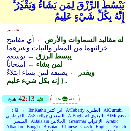
يَبْسُطُ الرِّزْقَ لِمَن يَشَاءُ وَيَقْدِرُ ۚ
إِنَّهُ بِكُلِّ شَيْءٍ عَلِيمٌ
التفسير
له مقاليد السماوات والأرض
←
أي مفاتيح
خزائنهما من المطر والنبات وغيرهما
يبسط الرزق
←
يوسعه
لمن يشاء
←
امتحاناً
ويقدر
←
يضيقه لمن يشاء ابتلاءً
إنه بكل شيء عليم } .
42:13
+/-
-/+
الأية
Ayah
AlQurtubi
AtTabariy الطبري
IbnKathir ابن كثير
📗 →
:
AlMuyassar
AlBaghawi البغوي
AsSaadiyy السعدي
القرطوبي
Arabic
Grammar الإعراب
AlJalalain الجلالين
الميسر
Albanian
Bangla
Bosnian
Chinese
Czech
English
French