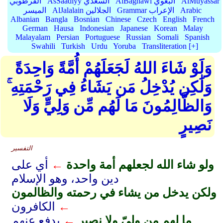
AlMuyassar
AlBaghawi البغوي
AsSaadiyy السعدي
القرطوبي
Arabic
Grammar الإعراب
AlJalalain الجلالين
الميسر
Albanian
Bangla
Bosnian
Chinese
Czech
English
French
German
Hausa
Indonesian
Japanese
Korean
Malay
Malayalam
Persian
Portuguese
Russian
Somali
Spanish
Swahili
Turkish
Urdu
Yoruba
Transliteration [+]
وَلَوْ شَاءَ اللهُ لَجَعَلَهُمْ أُمَّةً وَاحِدَةً
وَلَٰكِن يُدْخِلُ مَن يَشَاءُ فِي رَحْمَتِهِ ۚ
وَالظَّالِمُونَ مَا لَهُم مِّن وَلِيٍّ وَلَا
نَصِيرٍ
التفسير
ولو شاء الله لجعلهم أمة واحدة
←
أي على
دين واحد، وهو الإسلام
ولكن يدخل من يشاء في رحمته والظالمون
←
الكافرون
ما لهم من وليّ ولا نصير
←
يدفع عنهم