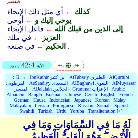
التفسير
كذلك
←
أي مثل ذلك الإيحاء
يوحي إليك و
←
أوحى
إلى الذين من قبلك الله
←
فاعل الإيحاء
العزيز
←
في ملك
في صنعه .
الحكيم
←
42:4
+/-
-/+
الأية
Ayah
AlQurtubi
AtTabariy الطبري
IbnKathir ابن كثير
📗 →
:
AlMuyassar
AlBaghawi البغوي
AsSaadiyy السعدي
القرطوبي
Arabic
Grammar الإعراب
AlJalalain الجلالين
الميسر
Albanian
Bangla
Bosnian
Chinese
Czech
English
French
German
Hausa
Indonesian
Japanese
Korean
Malay
Malayalam
Persian
Portuguese
Russian
Somali
Spanish
Swahili
Turkish
Urdu
Yoruba
Transliteration [+]
لَهُ مَا فِي السَّمَاوَاتِ وَمَا فِي
الْأَرْضِ ۖ وَهُوَ الْعَلِيُّ الْعَظِيمُ