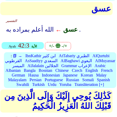
عسق
التفسير
الله أعلم بمراده به .
عسق
←
42:3
+/-
-/+
الأية
Ayah
AlQurtubi
AtTabariy الطبري
IbnKathir ابن كثير
📗 →
:
AlMuyassar
AlBaghawi البغوي
AsSaadiyy السعدي
القرطوبي
Arabic
Grammar الإعراب
AlJalalain الجلالين
الميسر
Albanian
Bangla
Bosnian
Chinese
Czech
English
French
German
Hausa
Indonesian
Japanese
Korean
Malay
Malayalam
Persian
Portuguese
Russian
Somali
Spanish
Swahili
Turkish
Urdu
Yoruba
Transliteration [+]
كَذَٰلِكَ يُوحِي إِلَيْكَ وَإِلَى الَّذِينَ مِن
قَبْلِكَ اللهُ الْعَزِيزُ الْحَكِيمُ