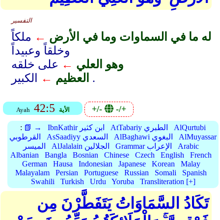
التفسير
له ما في السماوات وما في الأرض
←
ملكاً
وخلقاً وعبيداً
وهو العلي
←
على خلقه
الكبير .
العظيم
←
42:5
+/-
-/+
الأية
Ayah
AlQurtubi
AtTabariy الطبري
IbnKathir ابن كثير
📗 →
:
AlMuyassar
AlBaghawi البغوي
AsSaadiyy السعدي
القرطوبي
Arabic
Grammar الإعراب
AlJalalain الجلالين
الميسر
Albanian
Bangla
Bosnian
Chinese
Czech
English
French
German
Hausa
Indonesian
Japanese
Korean
Malay
Malayalam
Persian
Portuguese
Russian
Somali
Spanish
Swahili
Turkish
Urdu
Yoruba
Transliteration [+]
تَكَادُ السَّمَاوَاتُ يَتَفَطَّرْنَ مِن