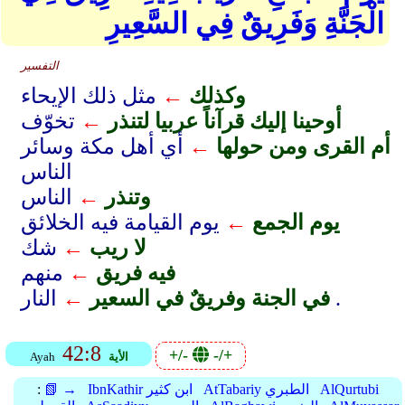
الْجَنَّةِ وَفَرِيقٌ فِي السَّعِيرِ
التفسير
وكذلك
←
مثل ذلك الإيحاء
أوحينا إليك قرآناً عربيا لتنذر
←
تخوّف
أم القرى ومن حولها
←
أي أهل مكة وسائر
الناس
وتنذر
←
الناس
يوم الجمع
←
يوم القيامة فيه الخلائق
لا ريب
←
شك
فيه فريق
←
منهم
النار .
في الجنة وفريقٌ في السعير
←
42:8
+/-
-/+
الأية
Ayah
AlQurtubi
AtTabariy الطبري
IbnKathir ابن كثير
📗 →
: