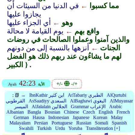
مما كسبوا
←
في الدنيا من السيئات أن
يجازوا عليها
وهو
←
أي الجزاء عليها
واقع بهم
←
يوم القيامة لا محالة
والذين آمنوا وعملوا الصالحات في روضات
الجنات
←
أنزهها بالنسبة إلى من دونهم
لهم ما يشاءُون عند ربهم ذلك هو الفضل
الكبير } .
42:23
+/-
-/+
الأية
Ayah
AlQurtubi
AtTabariy الطبري
IbnKathir ابن كثير
📗 →
:
AlMuyassar
AlBaghawi البغوي
AsSaadiyy السعدي
القرطوبي
Arabic
Grammar الإعراب
AlJalalain الجلالين
الميسر
Albanian
Bangla
Bosnian
Chinese
Czech
English
French
German
Hausa
Indonesian
Japanese
Korean
Malay
Malayalam
Persian
Portuguese
Russian
Somali
Spanish
Swahili
Turkish
Urdu
Yoruba
Transliteration [+]