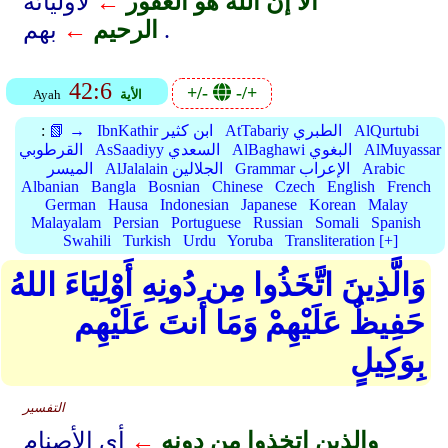
ألا إن الله هو الغفور
←
لأوليائه
بهم .
الرحيم
←
42:6
+/-
-/+
الأية
Ayah
AlQurtubi
AtTabariy الطبري
IbnKathir ابن كثير
📗 →
:
AlMuyassar
AlBaghawi البغوي
AsSaadiyy السعدي
القرطوبي
Arabic
Grammar الإعراب
AlJalalain الجلالين
الميسر
Albanian
Bangla
Bosnian
Chinese
Czech
English
French
German
Hausa
Indonesian
Japanese
Korean
Malay
Malayalam
Persian
Portuguese
Russian
Somali
Spanish
Swahili
Turkish
Urdu
Yoruba
Transliteration [+]
وَالَّذِينَ اتَّخَذُوا مِن دُونِهِ أَوْلِيَاءَ اللهُ
حَفِيظٌ عَلَيْهِمْ وَمَا أَنتَ عَلَيْهِم
بِوَكِيلٍ
التفسير
والذين اتخذوا من دونه
←
أي الأصنام