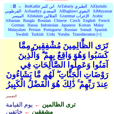
AlQurtubi
AtTabariy الطبري
IbnKathir ابن كثير
📗 →
:
AlMuyassar
AlBaghawi البغوي
AsSaadiyy السعدي
القرطوبي
Arabic
Grammar الإعراب
AlJalalain الجلالين
الميسر
Albanian
Bangla
Bosnian
Chinese
Czech
English
French
German
Hausa
Indonesian
Japanese
Korean
Malay
Malayalam
Persian
Portuguese
Russian
Somali
Spanish
Swahili
Turkish
Urdu
Yoruba
Transliteration [+]
تَرَى الظَّالِمِينَ مُشْفِقِينَ مِمَّا
كَسَبُوا وَهُوَ وَاقِعٌ بِهِمْ ۗ وَالَّذِينَ
آمَنُوا وَعَمِلُوا الصَّالِحَاتِ فِي
رَوْضَاتِ الْجَنَّاتِ ۖ لَهُم مَّا يَشَاءُونَ
عِندَ رَبِّهِمْ ۚ ذَٰلِكَ هُوَ الْفَضْلُ الْكَبِيرُ
التفسير
ترى الظالمين
←
يوم القيامة
مشفقين
←
خائفين