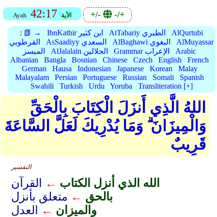
42:17
+/-
-/+
الأية
Ayah
AlQurtubi
AtTabariy الطبري
IbnKathir ابن كثير
📗 →
:
AlMuyassar
AlBaghawi البغوي
AsSaadiyy السعدي
القرطوبي
Arabic
Grammar الإعراب
AlJalalain الجلالين
الميسر
Albanian
Bangla
Bosnian
Chinese
Czech
English
French
German
Hausa
Indonesian
Japanese
Korean
Malay
Malayalam
Persian
Portuguese
Russian
Somali
Spanish
Swahili
Turkish
Urdu
Yoruba
Transliteration [+]
اللهُ الَّذِي أَنزَلَ الْكِتَابَ بِالْحَقِّ
وَالْمِيزَانَ ۗ وَمَا يُدْرِيكَ لَعَلَّ السَّاعَةَ
قَرِيبٌ
التفسير
الله الذي أنزل الكتاب
←
القرآن
بالحق
←
متعلق بأنزل
والميزان
←
العدل