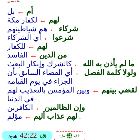
التفسير
أم
←
بل
لهم
←
لكفار مكة
شركاء
←
هم شياطينهم
شرعوا
←
أي الشركاء
لهم
←
للكفار
من الدين
←
الفاسد
ما لم يأذن به الله
←
كالشرك وإنكار البعث
ولولا كلمة الفصل
←
أي القضاء السابق بأن
الجزاء في يوم القيامة
لقضي بينهم
←
وبين المؤمنين بالتعذيب لهم
في الدنيا
وإن الظالمين
←
الكافرين
مؤلم .
لهم عذاب أليم
←
42:22
+/-
-/+
الأية
Ayah