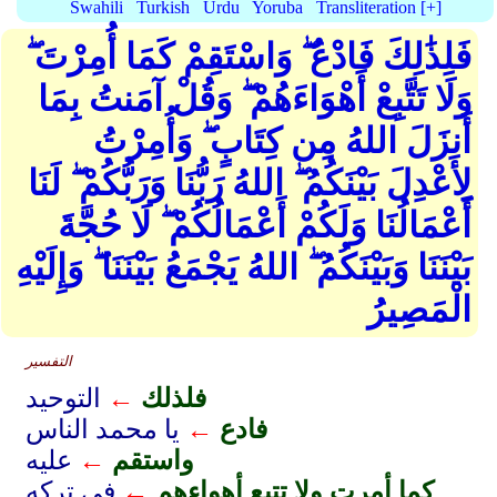
Swahili
Turkish
Urdu
Yoruba
Transliteration [+]
فَلِذَٰلِكَ فَادْعُ ۖ وَاسْتَقِمْ كَمَا أُمِرْتَ ۖ
وَلَا تَتَّبِعْ أَهْوَاءَهُمْ ۖ وَقُلْ آمَنتُ بِمَا
أَنزَلَ اللهُ مِن كِتَابٍ ۖ وَأُمِرْتُ
لِأَعْدِلَ بَيْنَكُمُ ۖ اللهُ رَبُّنَا وَرَبُّكُمْ ۖ لَنَا
أَعْمَالُنَا وَلَكُمْ أَعْمَالُكُمْ ۖ لَا حُجَّةَ
بَيْنَنَا وَبَيْنَكُمُ ۖ اللهُ يَجْمَعُ بَيْنَنَا ۖ وَإِلَيْهِ
الْمَصِيرُ
التفسير
فلذلك
←
التوحيد
فادع
←
يا محمد الناس
واستقم
←
عليه
كما أمرت ولا تتبع أهواءهم
←
في تركه