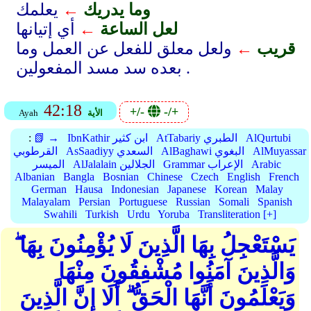
وما يدريك
←
يعلمك
لعل الساعة
←
أي إتيانها
قريب
←
ولعل معلق للفعل عن العمل وما
بعده سد مسد المفعولين .
42:18
+/-
-/+
الأية
Ayah
AlQurtubi
AtTabariy الطبري
IbnKathir ابن كثير
📗 →
:
AlMuyassar
AlBaghawi البغوي
AsSaadiyy السعدي
القرطوبي
Arabic
Grammar الإعراب
AlJalalain الجلالين
الميسر
Albanian
Bangla
Bosnian
Chinese
Czech
English
French
German
Hausa
Indonesian
Japanese
Korean
Malay
Malayalam
Persian
Portuguese
Russian
Somali
Spanish
Swahili
Turkish
Urdu
Yoruba
Transliteration [+]
يَسْتَعْجِلُ بِهَا الَّذِينَ لَا يُؤْمِنُونَ بِهَا ۖ
وَالَّذِينَ آمَنُوا مُشْفِقُونَ مِنْهَا
وَيَعْلَمُونَ أَنَّهَا الْحَقُّ ۗ أَلَا إِنَّ الَّذِينَ