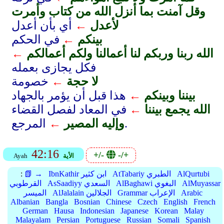
وقل آمنت بما أنزل الله من كتاب وأمرت
لأعدل
←
أي بأن أعدل
بينكم
←
في الحكم
الله ربنا وربكم لنا أعمالنا ولكم أعمالكم
←
فكل يجازى بعمله
لا حجة
←
خصومة
بيننا وبينكم
←
هذا قبل أن يؤمر بالجهاد
الله يجمع بيننا
←
في المعاد لفصل القضاء
المرجع.
وإليه المصير
←
42:16
+/-
-/+
الأية
Ayah
AlQurtubi
AtTabariy الطبري
IbnKathir ابن كثير
📗 →
:
AlMuyassar
AlBaghawi البغوي
AsSaadiyy السعدي
القرطوبي
Arabic
Grammar الإعراب
AlJalalain الجلالين
الميسر
Albanian
Bangla
Bosnian
Chinese
Czech
English
French
German
Hausa
Indonesian
Japanese
Korean
Malay
Malayalam
Persian
Portuguese
Russian
Somali
Spanish