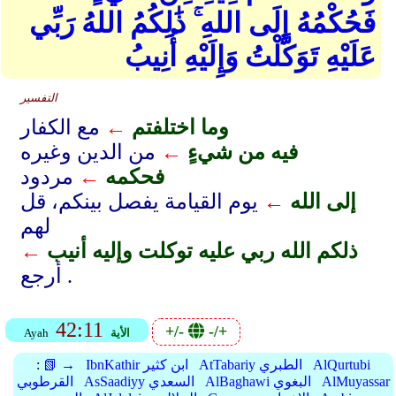
فَحُكْمُهُ إِلَى اللهِ ۚ ذَٰلِكُمُ اللهُ رَبِّي
عَلَيْهِ تَوَكَّلْتُ وَإِلَيْهِ أُنِيبُ
التفسير
وما اختلفتم
←
مع الكفار
فيه من شيءٍ
←
من الدين وغيره
فحكمه
←
مردود
إلى الله
←
يوم القيامة يفصل بينكم، قل
لهم
ذلكم الله ربي عليه توكلت وإليه أنيب
←
أرجع .
42:11
+/-
-/+
الأية
Ayah
AlQurtubi
AtTabariy الطبري
IbnKathir ابن كثير
📗 →
:
AlMuyassar
AlBaghawi البغوي
AsSaadiyy السعدي
القرطوبي