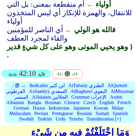
أولياء
←
أم منقطعة بمعنى: بل التي
للانتقال، والهمزة للإنكار أي ليس المتخذون
أولياء
فالله هو الولي
←
أي الناصر للمؤمنين
والفاء لمجرد العطف
وهو يحيي الموتى وهو على كل شيءٍ قدير }
.
42:10
+/-
-/+
الأية
Ayah
AlQurtubi
AtTabariy الطبري
IbnKathir ابن كثير
📗 →
:
AlMuyassar
AlBaghawi البغوي
AsSaadiyy السعدي
القرطوبي
Arabic
Grammar الإعراب
AlJalalain الجلالين
الميسر
Albanian
Bangla
Bosnian
Chinese
Czech
English
French
German
Hausa
Indonesian
Japanese
Korean
Malay
Malayalam
Persian
Portuguese
Russian
Somali
Spanish
Swahili
Turkish
Urdu
Yoruba
Transliteration [+]
وَمَا اخْتَلَفْتُمْ فِيهِ مِن شَيْءٍ