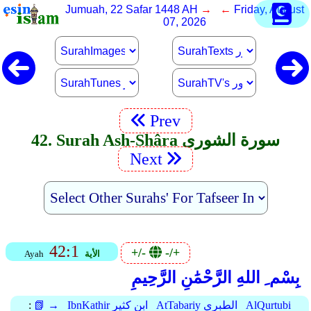
Jumuah, 22 Safar 1448 AH
→ ←
Friday, August
07, 2026
Prev
42. Surah Ash-Shâra سورة الشورى
Next
42:1
+/-
-/+
الأية
Ayah
بِسْم ِ اللهِ الرَّحْمَٰنِ الرَّحِيمِ
AlQurtubi
AtTabariy الطبري
IbnKathir ابن كثير
📗 →
: