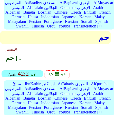
AlMuyassar
AlBaghawi البغوي
AsSaadiyy السعدي
القرطوبي
Arabic
Grammar الإعراب
AlJalalain الجلالين
الميسر
Albanian
Bangla
Bosnian
Chinese
Czech
English
French
German
Hausa
Indonesian
Japanese
Korean
Malay
Malayalam
Persian
Portuguese
Russian
Somali
Spanish
Swahili
Turkish
Urdu
Yoruba
Transliteration [+]
حم
التفسير
حم } .
42:2
+/-
-/+
الأية
Ayah
AlQurtubi
AtTabariy الطبري
IbnKathir ابن كثير
📗 →
:
AlMuyassar
AlBaghawi البغوي
AsSaadiyy السعدي
القرطوبي
Arabic
Grammar الإعراب
AlJalalain الجلالين
الميسر
Albanian
Bangla
Bosnian
Chinese
Czech
English
French
German
Hausa
Indonesian
Japanese
Korean
Malay
Malayalam
Persian
Portuguese
Russian
Somali
Spanish
Swahili
Turkish
Urdu
Yoruba
Transliteration [+]