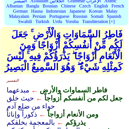
Arabic
Grammar الإعراب
AlJalalain الجلالين
الميسر
Albanian
Bangla
Bosnian
Chinese
Czech
English
French
German
Hausa
Indonesian
Japanese
Korean
Malay
Malayalam
Persian
Portuguese
Russian
Somali
Spanish
Swahili
Turkish
Urdu
Yoruba
Transliteration [+]
فَاطِرُ السَّمَاوَاتِ وَالْأَرْضِ ۚ جَعَلَ
لَكُم مِّنْ أَنفُسِكُمْ أَزْوَاجًا وَمِنَ
الْأَنْعَامِ أَزْوَاجًا ۖ يَذْرَؤُكُمْ فِيهِ ۚ لَيْسَ
كَمِثْلِهِ شَيْءٌ ۖ وَهُوَ السَّمِيعُ الْبَصِيرُ
التفسير
فاطر السماوات والأرض
←
مبدعهما
جعل لكم من أنفسكم أزواجاً
←
حيث خلق
حواء من ضلع آدم
ومن الأنعام أزواجاً
←
ذكوراً وإناثاً
يذرؤكم
←
بالمعجمة بخلقكم