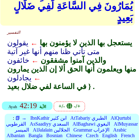
يُمَارُونَ فِي السَّاعَةِ لَفِي ضَلَالٍ
بَعِيدٍ
التفسير
يستعجل بها الذين لا يؤمنون بها
←
يقولون
متى تأتي ظنا منهم أنها غير آتية
والذين آمنوا مشفقون
←
خائفون
منها ويعلمون أنها الحق ألا إن الذين يمارون
←
يجادلون
في الساعة لفي ضلال بعيد } .
42:19
+/-
-/+
الأية
Ayah
AlQurtubi
AtTabariy الطبري
IbnKathir ابن كثير
📗 →
:
AlMuyassar
AlBaghawi البغوي
AsSaadiyy السعدي
القرطوبي
Arabic
Grammar الإعراب
AlJalalain الجلالين
الميسر
Albanian
Bangla
Bosnian
Chinese
Czech
English
French