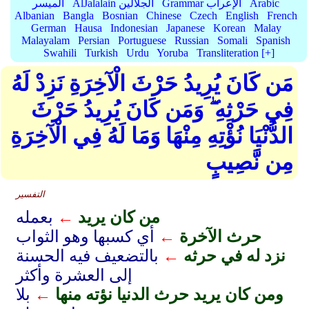
Arabic
Grammar الإعراب
AlJalalain الجلالين
الميسر
Albanian
Bangla
Bosnian
Chinese
Czech
English
French
German
Hausa
Indonesian
Japanese
Korean
Malay
Malayalam
Persian
Portuguese
Russian
Somali
Spanish
Swahili
Turkish
Urdu
Yoruba
Transliteration [+]
مَن كَانَ يُرِيدُ حَرْثَ الْآخِرَةِ نَزِدْ لَهُ
فِي حَرْثِهِ ۖ وَمَن كَانَ يُرِيدُ حَرْثَ
الدُّنْيَا نُؤْتِهِ مِنْهَا وَمَا لَهُ فِي الْآخِرَةِ
مِن نَّصِيبٍ
التفسير
من كان يريد
←
بعمله
حرث الآخرة
←
أي كسبها وهو الثواب
نزد له في حرثه
←
بالتضعيف فيه الحسنة
إلى العشرة وأكثر
ومن كان يريد حرث الدنيا نؤته منها
←
بلا