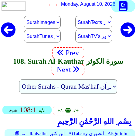
→ ←
Monday, August 10, 2026
Prev
108. Surah Al-Kauthar سورة الكوثر
Next
108:1
+/-
-/+
الأية
Ayah
بِسْم ِ اللهِ الرَّحْمَٰنِ الرَّحِيمِ
AlQurtubi
AtTabariy الطبري
IbnKathir ابن كثير
📗 →
: