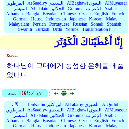
AlMuyassar
AlBaghawi البغوي
AsSaadiyy السعدي
القرطوبي
Arabic
Grammar الإعراب
AlJalalain الجلالين
الميسر
Albanian
Bangla
Bosnian
Chinese
Czech
English
French
German
Hausa
Indonesian
Japanese
Korean
Malay
Malayalam
Persian
Portuguese
Russian
Somali
Spanish
Swahili
Turkish
Urdu
Yoruba
Transliteration [+]
إِنَّا أَعْطَيْنَاكَ الْكَوْثَرَ
Korean
하나님이 그대에게 풍성한 은혜를 베풀
었나니
108:2
+/-
-/+
الأية
Ayah
AlQurtubi
AtTabariy الطبري
IbnKathir ابن كثير
📗 →
:
AlMuyassar
AlBaghawi البغوي
AsSaadiyy السعدي
القرطوبي
Arabic
Grammar الإعراب
AlJalalain الجلالين
الميسر
Albanian
Bangla
Bosnian
Chinese
Czech
English
French
German
Hausa
Indonesian
Japanese
Korean
Malay