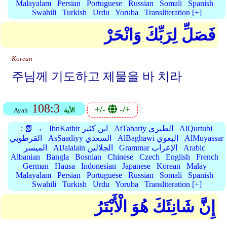
Malayalam
Persian
Portuguese
Russian
Somali
Spanish
Swahili
Turkish
Urdu
Yoruba
Transliteration [+]
فَصَلِّ لِرَبِّكَ وَانْحَرْ
Korean
주님께 기도하고 제물을 바 치라
108:3
+/-
-/+
الأية
Ayah
AlQurtubi
AtTabariy الطبري
IbnKathir ابن كثير
📗 →
:
AlMuyassar
AlBaghawi البغوي
AsSaadiyy السعدي
القرطوبي
Arabic
Grammar الإعراب
AlJalalain الجلالين
الميسر
Albanian
Bangla
Bosnian
Chinese
Czech
English
French
German
Hausa
Indonesian
Japanese
Korean
Malay
Malayalam
Persian
Portuguese
Russian
Somali
Spanish
Swahili
Turkish
Urdu
Yoruba
Transliteration [+]
إِنَّ شَانِئَكَ هُوَ الْأَبْتَرُ