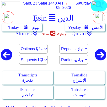
Sabt, 23 Safar 1448 AH
→ ←
Saturday, August
08, 2026
الدين
Ẹsin
الأمس
Yẹsday
اليوم
Today
Stories
Quran
مشاركة
Share
Transcripts
Translide
الإشراح
نقحرة
Translates
Tabslates
تبويبات
تراجيم