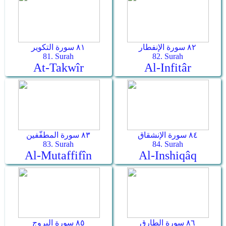
٨٢ سورة الإنفطار
٨١ سورة التكوير
81. Surah
82. Surah
At-Takwîr
Al-Infitâr
٨٤ سورة الإنشقاق
٨٣ سورة المطفّفين
83. Surah
84. Surah
Al-Mutaffifîn
Al-Inshiqâq
٨٦ سورة الطارق
٨٥ سورة البروج