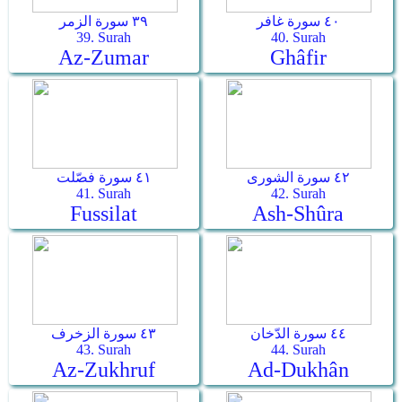
٤٠ سورة غافر
٣٩ سورة الزمر
39. Surah
40. Surah
Az-Zumar
Ghâfir
٤٢ سورة الشورى
٤١ سورة فصّلت
41. Surah
42. Surah
Fussilat
Ash-Shûra
٤٤ سورة الدّخان
٤٣ سورة الزخرف
43. Surah
44. Surah
Az-Zukhruf
Ad-Dukhân