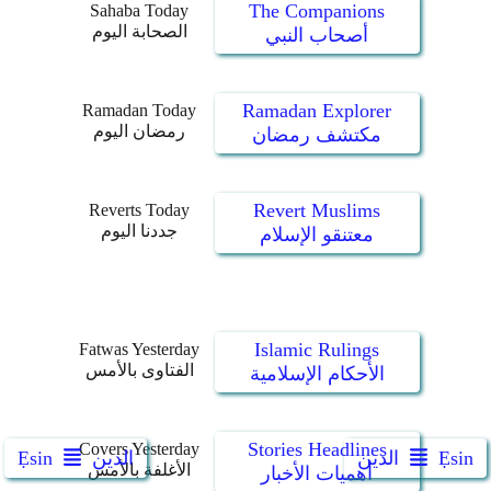
The Companions
Sahaba Today
الصحابة اليوم
أصحاب النبي
Ramadan Explorer
Ramadan Today
رمضان اليوم
مكتشف رمضان
Revert Muslims
Reverts Today
جددنا اليوم
معتنقو الإسلام
Islamic Rulings
Fatwas Yesterday
الفتاوى بالأمس
الأحكام الإسلامية
Stories Headlines
Covers Yesterday
Ẹsin
الدين
الدين
Ẹsin
الأغلفة بالأمس
أهميات الأخبار