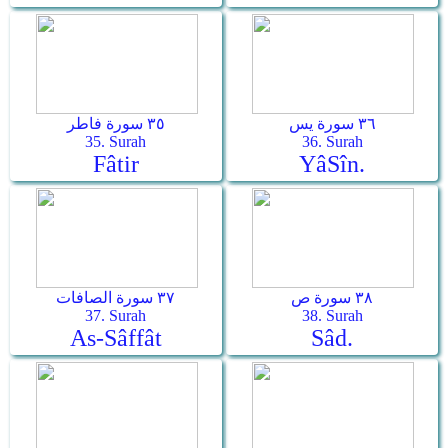
٣٦ سورة يس
٣٥ سورة فاطر
35. Surah
36. Surah
Fâtir
Yâ­Sîn.
٣٨ سورة ص
٣٧ سورة الصافات
37. Surah
38. Surah
As-Sâffât
Sâd.