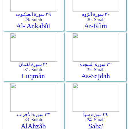
٣٠ سورة الرّوم
٢٩ سورة العنكبوت
29. Surah
30. Surah
Al-'Ankabût
Ar-­Rûm
٣٢ سورة السجدة
٣١ سورة لقمان
31. Surah
32. Surah
Luqmân
As-­Sajdah
٣٤ سورة سبأ
٣٣ سورة الأحزاب
33. Surah
34. Surah
Al­Ahzâb
Saba'