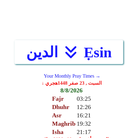
Ẹsin
الدين