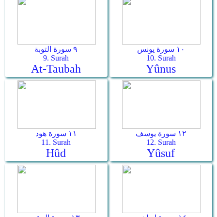
١٠ سورة يونس
٩ سورة التوبة
9. Surah
10. Surah
At-Taubah
Yûnus
١٢ سورة يوسف
١١ سورة هود
11. Surah
12. Surah
Hûd
Yûsuf