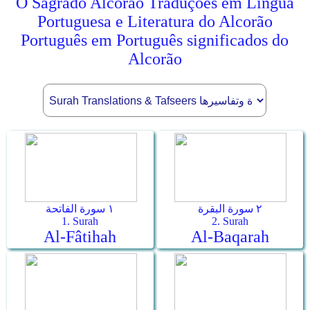
O Sagrado Alcorão Traduções em Língua
Portuguesa e Literatura do Alcorão
Português em Português significados do
Alcorão
٢ سورة البقرة
١ سورة الفاتحة
1. Surah
2. Surah
Al-Fâtihah
Al-Baqarah