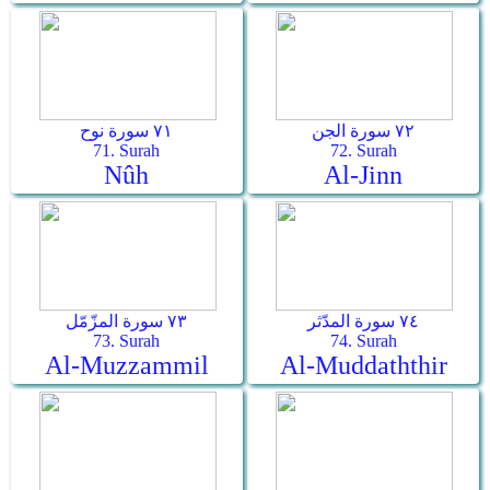
٧٢ سورة الجن
٧١ سورة نوح
71. Surah
72. Surah
Nûh
Al-Jinn
٧٤ سورة المدّثر
٧٣ سورة المزّمّل
73. Surah
74. Surah
Al-Muzzammil
Al-Muddaththir