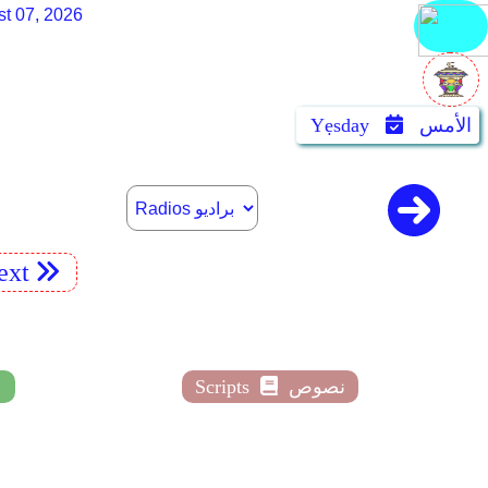
st 07, 2026
الأمس
Yẹsday
ext
نصوص
Scripts