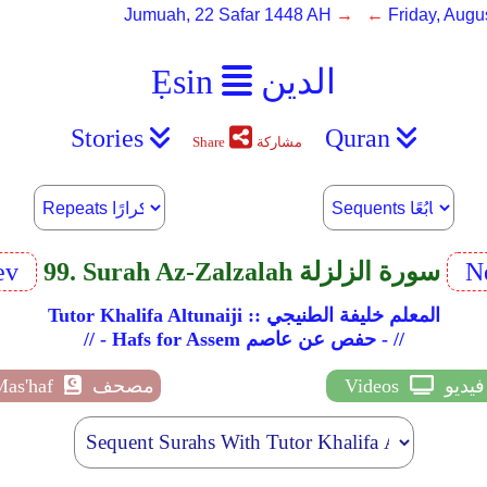
Jumuah, 22 Safar 1448 AH
→ ←
Friday, Augu
الدين
Ẹsin
Stories
Quran
مشاركة
Share
N
99. Surah Az-Zalzalah سورة الزلزلة
ev
Tutor Khalifa Altunaiji :: المعلم خليفة الطنيجي
// - Hafs for Assem حفص عن عاصم - //
فيديو
Videos
مصحف
Mas'haf