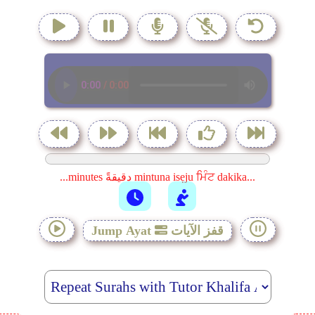
...minutes دقيقةً mintuna isẹju ਮਿੰਟ dakika...
قفز الآيات
Jump Ayat