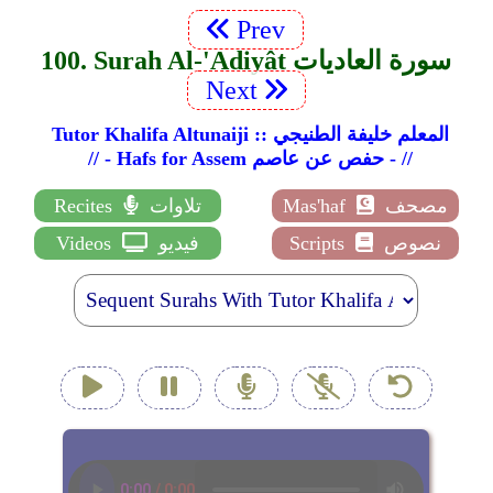
Prev
100. Surah Al-'Adiyât سورة العاديات
Next
Tutor Khalifa Altunaiji :: المعلم خليفة الطنيجي
// - Hafs for Assem حفص عن عاصم - //
مصحف
Mas'haf
تلاوات
Recites
نصوص
Scripts
فيديو
Videos