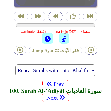
...minutes دقيقةً mintuna isẹju ਮਿੰਟ dakika...
قفز الآيات
Jump Ayat
Prev
100. Surah Al-'Adiyât سورة العاديات
Next