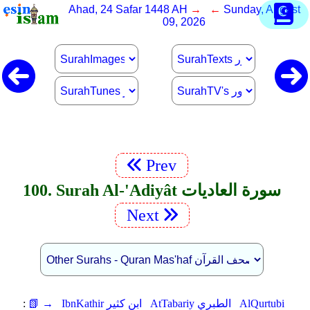
Ahad, 24 Safar 1448 AH
→ ←
Sunday, August
09, 2026
Prev
100. Surah Al-'Adiyât سورة العاديات
Next
AlQurtubi
AtTabariy الطبري
IbnKathir ابن كثير
📗 →
: