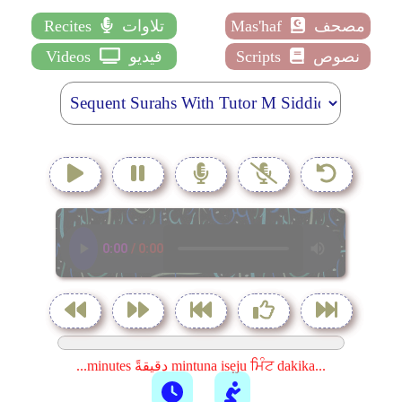
مصحف
Mas'haf
تلاوات
Recites
نصوص
Scripts
فيديو
Videos
...minutes دقيقةً mintuna isẹju ਮਿੰਟ dakika...