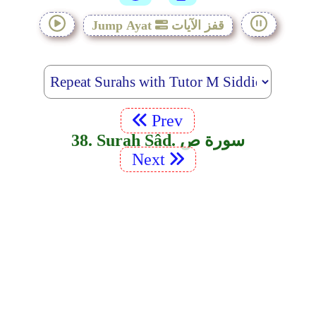
قفز الآيات
Jump Ayat
Prev
38. Surah Sâd. سورة ص
Next