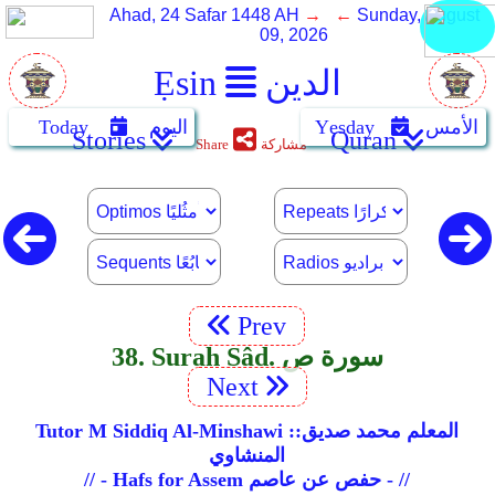
Ahad, 24 Safar 1448 AH
→ ←
Sunday, August
09, 2026
الدين
Ẹsin
الأمس
Yẹsday
اليوم
Today
Stories
Quran
مشاركة
Share
Prev
38. Surah Sâd. سورة ص
Next
Tutor M Siddiq Al-Minshawi ::المعلم محمد صديق
المنشاوي
// - Hafs for Assem حفص عن عاصم - //