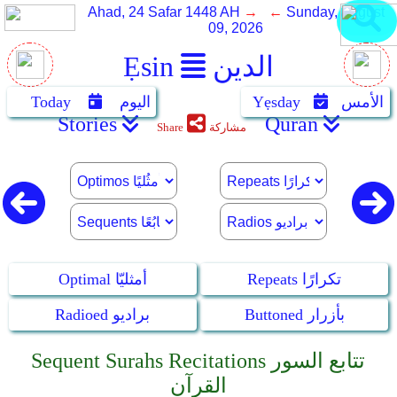
Ahad, 24 Safar 1448 AH
→ ←
Sunday, August
09, 2026
الدين
Ẹsin
الأمس
Yẹsday
اليوم
Today
Stories
Quran
مشاركة
Share
Repeats تكرارًا
Optimal أمثليّا
Buttoned بأزرار
Radioed براديو
Sequent Surahs Recitations تتابع السور
القرآن