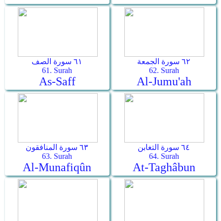
٦٢ سورة الجمعة
٦١ سورة الصف
61. Surah
62. Surah
As-Saff
Al-Jumu'ah
٦٤ سورة التغابن
٦٣ سورة المنافقون
63. Surah
64. Surah
Al-Munafiqûn
At-Taghâbun