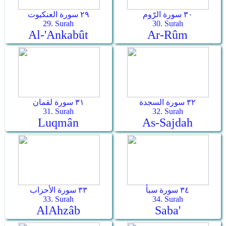
٣٠ سورة الرّوم
٢٩ سورة العنكبوت
29. Surah
30. Surah
Al-'Ankabût
Ar-­Rûm
٣٢ سورة السجدة
٣١ سورة لقمان
31. Surah
32. Surah
Luqmân
As-­Sajdah
٣٤ سورة سبأ
٣٣ سورة الأحزاب
33. Surah
34. Surah
Al­Ahzâb
Saba'