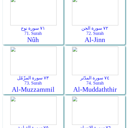
٧٢ سورة الجن
٧١ سورة نوح
71. Surah
72. Surah
Nûh
Al-Jinn
٧٤ سورة المدّثر
٧٣ سورة المزّمّل
73. Surah
74. Surah
Al-Muzzammil
Al-Muddaththir
٧٦ سورة الإنسان
٧٥ سورة القيامة