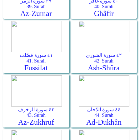
٤٠ سورة غافر
٣٩ سورة الزمر
39. Surah
40. Surah
Az-Zumar
Ghâfir
٤٢ سورة الشورى
٤١ سورة فصّلت
41. Surah
42. Surah
Fussilat
Ash-Shûra
٤٤ سورة الدّخان
٤٣ سورة الزخرف
43. Surah
44. Surah
Az-Zukhruf
Ad-Dukhân