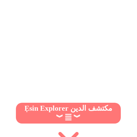
Ẹsin Explorer مكتشف الدين
︾
︾