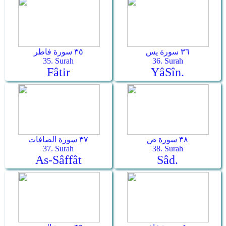
٣٦ سورة يس
٣٥ سورة فاطر
35. Surah
36. Surah
Fâtir
Yâ­Sîn.
٣٨ سورة ص
٣٧ سورة الصافات
37. Surah
38. Surah
As-Sâffât
Sâd.