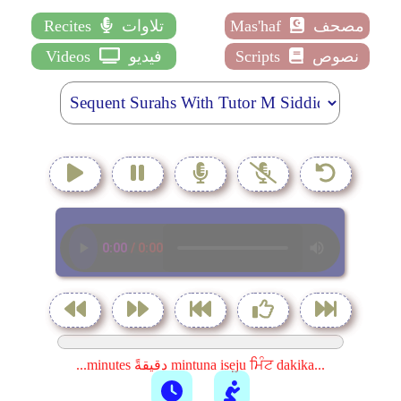
مصحف
Mas'haf
تلاوات
Recites
نصوص
Scripts
فيديو
Videos
...minutes دقيقةً mintuna isẹju ਮਿੰਟ dakika...