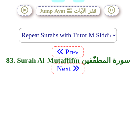
قفز الآيات
Jump Ayat
Prev
83. Surah Al-Mutaffifîn سورة المطفّفين
Next