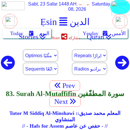
Sabt, 23 Safar 1448 AH
→ ←
Saturday, August
08, 2026
الدين
Ẹsin
الأمس
Yẹsday
اليوم
Today
Stories
Quran
مشاركة
Share
Prev
83. Surah Al-Mutaffifîn سورة المطفّفين
Next
Tutor M Siddiq Al-Minshawi ::المعلم محمد صديق
المنشاوي
// - Hafs for Assem حفص عن عاصم - //