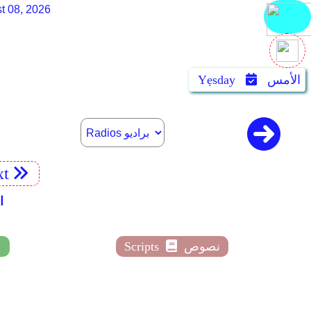
t 08, 2026
الأمس
Yẹsday
xt
wi
نصوص
Scripts