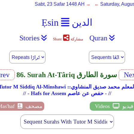
Sabt, 23 Safar 1448 AH
→ ←
Saturday, Augus
الدين
Ẹsin
Stories
Quran
مشاركة
Share
Ne
86. Surah At-Târiq سورة الطارق
rev
Tutor M Siddiq Al-Minsha ::المعلم محمد صديق المنشاوي
// - Hafs for Assem حفص عن عاصم - //
فيديو
Videos
مصحف
Mas'haf