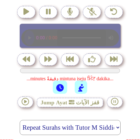
...minutes دقيقةً mintuna isẹju ਮਿੰਟ dakika...
قفز الآيات
Jump Ayat