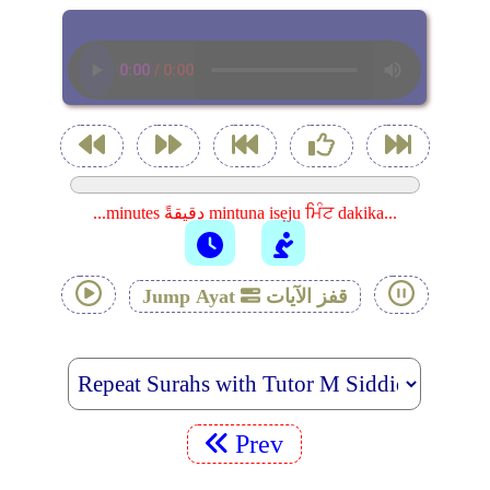
...minutes دقيقةً mintuna isẹju ਮਿੰਟ dakika...
قفز الآيات
Jump Ayat
Prev