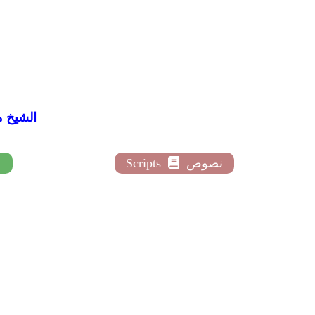
ddiq Al-Minshawi
نصوص
Scripts