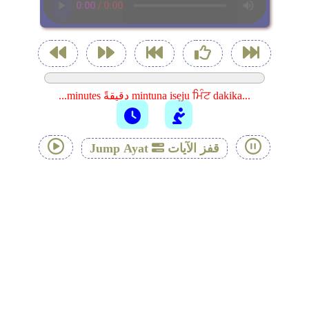
...minutes دقيقةً mintuna isẹju ਮਿੰਟ dakika...
قفز الآيات
Jump Ayat