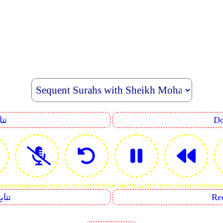
uence
Reciting Mujawwadah Audio for 46. Surah Al-Ahq سورة الأحقاف N.B *Surah Includes Al-Basmalah
Sequents