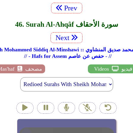
Prev
46. Surah Al-Ahqâf سورة الأحقاف
Next
Sheikh Mohammed Si :: الشيخ محمد صديق المنشاوي
// - Hafs for Assem حفص عن عاصم - //
فيديو
Videos
مصحف
Mas'haf